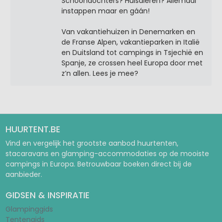
Schoondochters? Huisdieren? Allemaal
instappen maar en gáán!
Van vakantiehuizen in Denemarken en
de Franse Alpen, vakantieparken in Italië
en Duitsland tot campings in Tsjechië en
Spanje, ze crossen heel Europa door met
z’n allen. Lees je mee?
HUURTENT.BE
Vind en vergelijk het grootste aanbod huurtenten,
stacaravans en glamping-accommodaties op de mooiste
campings in Europa. Betrouwbaar boeken direct bij de
aanbieder.
GIDSEN & INSPIRATIE
Glampinggids
Tentengids