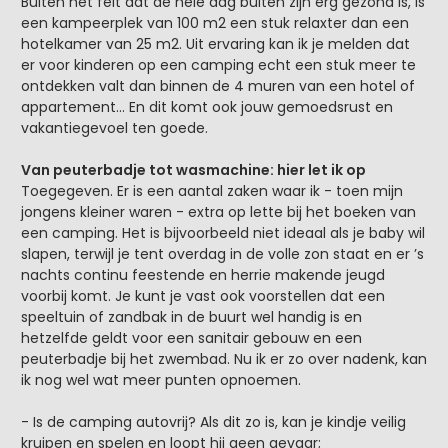
Buiten het feit dat de hele dag buiten zijn erg gezond is, is
een kampeerplek van 100 m2 een stuk relaxter dan een
hotelkamer van 25 m2. Uit ervaring kan ik je melden dat
er voor kinderen op een camping echt een stuk meer te
ontdekken valt dan binnen de 4 muren van een hotel of
appartement… En dit komt ook jouw gemoedsrust en
vakantiegevoel ten goede.
Van peuterbadje tot wasmachine: hier let ik op
Toegegeven. Er is een aantal zaken waar ik - toen mijn
jongens kleiner waren - extra op lette bij het boeken van
een camping. Het is bijvoorbeeld niet ideaal als je baby wil
slapen, terwijl je tent overdag in de volle zon staat en er ’s
nachts continu feestende en herrie makende jeugd
voorbij komt. Je kunt je vast ook voorstellen dat een
speeltuin of zandbak in de buurt wel handig is en
hetzelfde geldt voor een sanitair gebouw en een
peuterbadje bij het zwembad. Nu ik er zo over nadenk, kan
ik nog wel wat meer punten opnoemen.
- Is de camping autovrij? Als dit zo is, kan je kindje veilig
kruipen en spelen en loopt hij geen gevaar;