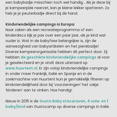
een babybadje misschien toch wel handig… Als je deze bij
je kampeerplek neerzet, kan je kleine lekker spetteren. Zo
heb je je peuterbadje direct bij de hand.
Kindvriendelijke campings in Europa
Naar zaken als een recreatieprogramma of een
kinderdisco kijk je pas over een paar jaar, als je kind wat
ouder is. Wat in de babyfase belangrijker is, zijn de
aanwezigheid van babyartikelen en het pierebadje!
Diverse kampeerorganisatie hebben dit perfect door. Zij
hebben
de geschikte kindvriendelijke campings
al voor
je geselecteerd en je vindt deze uiteraard op
www.huurtent.nl
. Er zijn volop kindvriendelijke campings
in onder meer Frankrijk, Italië en Spanje en in de
zoekmachine van Huurtent kun je gemakkelijk filteren op
kindvriendelijkheid door bij ‘voorzieningen’ het vakje
‘kinderen’ aan te vinken. Hoe handig!
Nieuw in 2015 is de
Gusto Baby stacaravan, 4 volw. en 1
baby/kind
van Gustocamp op diverse campings in Italië.