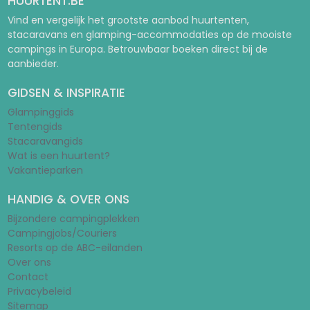
HUURTENT.BE
Vind en vergelijk het grootste aanbod huurtenten,
stacaravans en glamping-accommodaties op de mooiste
campings in Europa. Betrouwbaar boeken direct bij de
aanbieder.
GIDSEN & INSPIRATIE
Glampinggids
Tentengids
Stacaravangids
Wat is een huurtent?
Vakantieparken
HANDIG & OVER ONS
Bijzondere campingplekken
Campingjobs/Couriers
Resorts op de ABC-eilanden
Over ons
Contact
Privacybeleid
Sitemap