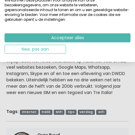
We kunnen deze plaatsen voor analyse van onze
De SIM was zo geplaatst en er was meteen vier streepjes
bezoekersgegevens, om onze website te verbeteren,
gepersonaliseerde inhoud te tonen en om u een geweldige website-
verbinding met het netwerk van Tre Italia. Dat zag er
ervaring te bieden. Voor meer informatie over de cookies die we
goed uit! Maar er was nog geen dataverkeer... De beheer-
gebruiken opent u de instellingen.
app van Huawei, HiLink, gaf aan dat het profiel verkeerd
was... welk profiel? Uiteindelijk bleek er een netwerk-
instelling verkeerd te staan. De APN (Access Point Name)
Accepteer alles
moest gewijzigd worden van
mobile.tre.it
naar
tre.it
. Vanaf
hier werkte het als een zonnetje!
Nee, pas aan
Wij zijn best wel forse verbruikers op vakantie. Veel email,
veel websites bezoeken, Google Maps, Whatsapp,
Instagram, Skype en af en toe een aflevering van DWDD
bekeken. Uiteindelijk hebben we na drie weken net iets
meer dan de helft van de 20Gb verbruikt. Volgend jaar
weer een nieuwe SIM en een tegoed van Tre Italia!
Tags:
internet
Italië
MiFi
tips
verslag
wifi