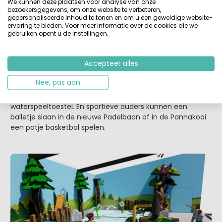
We kunnen deze plaatsen voor analyse van onze
bezoekersgegevens, om onze website te verbeteren,
gepersonaliseerde inhoud te tonen en om u een geweldige website-
ervaring te bieden. Voor meer informatie over de cookies die we
gebruiken opent u de instellingen.
Camping Norgerberg, Norg (Drenthe, Nederland)
Accepteer alles
Ook hier voor de waterratjes meer waterpret. Het
zwembad krijgt in 2026 een upgrade. Er komt onder
Nee, pas aan
andere een nieuwe grote glijbaan van wel 49 meter lang.
En voor de jongste gasten een nieuw spetter bad met
waterspeeltoestel. En sportieve ouders kunnen een
balletje slaan in de nieuwe Padelbaan of in de Pannakooi
een potje basketbal spelen.