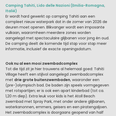
Camping Tahiti, Lido delle Nazioni (Emilia-Romagna,
Italië)
Er wordt hard gewerkt op camping Tahiti aan een
compleet nieuw waterpark dat in de zomer van 2026 de
deuren moet openen. Blikvanger wordt een imposante
vulkaan, waaromheen meerdere zones worden
aangelegd met spectaculaire glijbanen voor jong én oud.
De camping deelt de komende tijd stap voor stap meer
informatie, inclusief de exacte openingsdatum.
Ook nu al een mooi zwembadcomplex
Tot die tijd zit je hier trouwens al helemaal goed: Tahiti
Village heeft een stijlvol aangelegd zwembadcomplex
met
drie grote buitenzwembaden
, waaronder een
(pre-)olympisch bad. De baden zijn speels vormgegeven
met rotspartijen; er is ook een apart kinderbad (tot ca.
1,20 m diep). Extra leuk voor kids is het Atoll Beach
zwembad met Spray Park, met onder andere glijbanen,
waterkanonnen, emmers, geisers en een piratengaljoen.
Het zwembadcomplex is doorgaans geopend van half