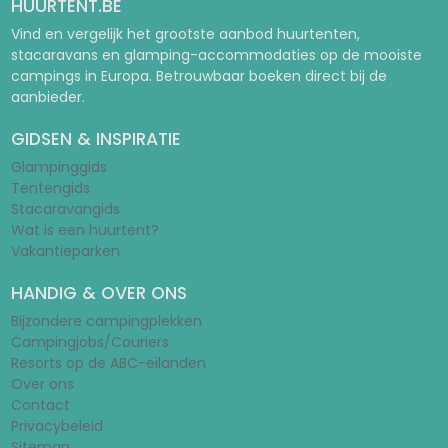
HUURTENT.BE
Vind en vergelijk het grootste aanbod huurtenten,
stacaravans en glamping-accommodaties op de mooiste
campings in Europa. Betrouwbaar boeken direct bij de
aanbieder.
GIDSEN & INSPIRATIE
Glampinggids
Tentengids
Stacaravangids
Wat is een huurtent?
Vakantieparken
HANDIG & OVER ONS
Bijzondere campingplekken
Campingjobs/Couriers
Resorts op de ABC-eilanden
Over ons
Contact
Privacybeleid
Sitemap