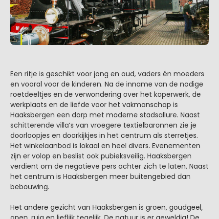
Een ritje is geschikt voor jong en oud, vaders én moeders
en vooral voor de kinderen. Na de inname van de nodige
roetdeeltjes en de verwondering over het koperwerk, de
werkplaats en de liefde voor het vakmanschap is
Haaksbergen een dorp met moderne stadsallure. Naast
schitterende villa’s van vroegere textielbaronnen zie je
doorloopjes en doorkijkjes in het centrum als sterretjes.
Het winkelaanbod is lokaal en heel divers. Evenementen
zijn er volop en beslist ook pubieksveilig. Haaksbergen
verdient om de negatieve pers achter zich te laten. Naast
het centrum is Haaksbergen meer buitengebied dan
bebouwing.
Het andere gezicht van Haaksbergen is groen, goudgeel,
open, ruig en lieflijk tegelijk. De natuur is er geweldig! De