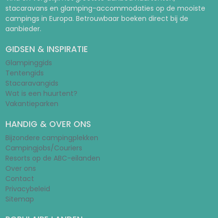
stacaravans en glamping-accommodaties op de mooiste
campings in Europa. Betrouwbaar boeken direct bij de
aanbieder.
GIDSEN & INSPIRATIE
Glampinggids
Tentengids
Stacaravangids
Wat is een huurtent?
Vakantieparken
HANDIG & OVER ONS
Bijzondere campingplekken
Campingjobs/Couriers
Resorts op de ABC-eilanden
Over ons
Contact
Privacybeleid
Sitemap