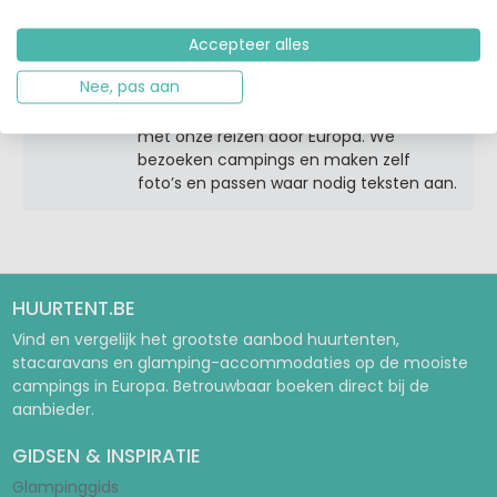
ontwikkelen met een overzicht van
verhuuraccommodaties op campings.
Accepteer alles
Nee, pas aan
Samen met Virginie, mijn vrouw, vullen
we al enkele jaren de blog op Huurtent
met onze reizen door Europa. We
bezoeken campings en maken zelf
foto’s en passen waar nodig teksten aan.
HUURTENT.BE
Vind en vergelijk het grootste aanbod huurtenten,
stacaravans en glamping-accommodaties op de mooiste
campings in Europa. Betrouwbaar boeken direct bij de
aanbieder.
GIDSEN & INSPIRATIE
Glampinggids