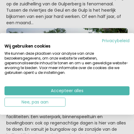
op de zuidhelling van de Gulperberg is fenomenaal.
Tussen de riviertjes de Geul en de Gulp is het heerlijk
bijkomen van een jaar hard werken. Of een half jaar, of
een maand…
Privacybeleid
Wij gebruiken cookies
We kunnen deze plaatsen voor analyse van onze
bezoekersgegevens, om onze website te verbeteren,
gepersonaliseerde inhoud te tonen en om u een geweldige website-
ervaring te bieden. Voor meer informatie over de cookies die we
gebruiken opent u de instellingen.
Accepteer alles
Vakantiepark Schin op Geul
Nee, pas aan
Dit kleine bungalowpark met drie sterren combineert het
rustige van de natuur met het comfort van moderne
faciliteiten. Een waterpark, binnenspeeltuin en
bowlingbaan: ook op regenachtige dagen is hier van alles
te doen. En vanuit je bungalow op de zonzijde van de