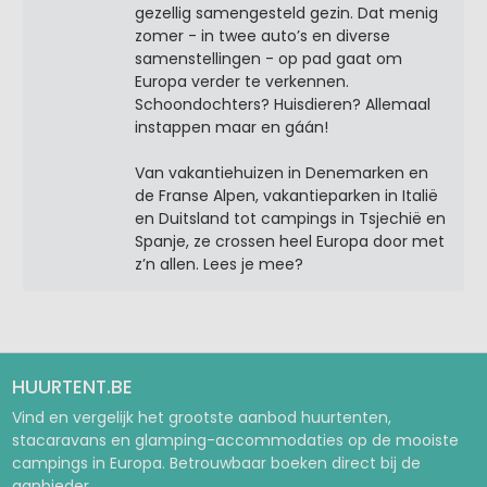
gezellig samengesteld gezin. Dat menig
zomer - in twee auto’s en diverse
samenstellingen - op pad gaat om
Europa verder te verkennen.
Schoondochters? Huisdieren? Allemaal
instappen maar en gáán!
Van vakantiehuizen in Denemarken en
de Franse Alpen, vakantieparken in Italië
en Duitsland tot campings in Tsjechië en
Spanje, ze crossen heel Europa door met
z’n allen. Lees je mee?
HUURTENT.BE
Vind en vergelijk het grootste aanbod huurtenten,
stacaravans en glamping-accommodaties op de mooiste
campings in Europa. Betrouwbaar boeken direct bij de
aanbieder.