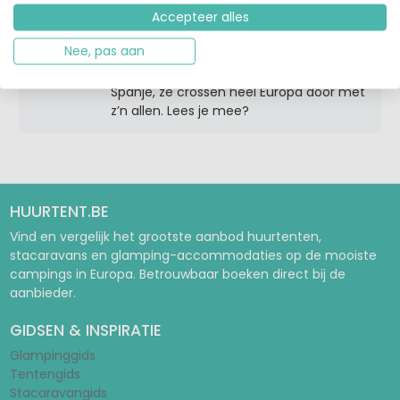
Accepteer alles
Van vakantiehuizen in Denemarken en
Nee, pas aan
de Franse Alpen, vakantieparken in Italië
en Duitsland tot campings in Tsjechië en
Spanje, ze crossen heel Europa door met
z’n allen. Lees je mee?
HUURTENT.BE
Vind en vergelijk het grootste aanbod huurtenten,
stacaravans en glamping-accommodaties op de mooiste
campings in Europa. Betrouwbaar boeken direct bij de
aanbieder.
GIDSEN & INSPIRATIE
Glampinggids
Tentengids
Stacaravangids