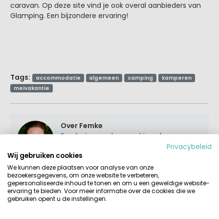
caravan. Op deze site vind je ook overal aanbieders van
Glamping. Een bijzondere ervaring!
Tags:
accommodatie
algemeen
camping
kamperen
meivakantie
Over Femke
Femke is moeder van drie pubers.
Samen met haar vriend en zijn twee
Privacybeleid
Wij gebruiken cookies
kinderen vormen ze een groot en
gezellig samengesteld gezin. Dat menig
We kunnen deze plaatsen voor analyse van onze
bezoekersgegevens, om onze website te verbeteren,
zomer - in twee auto’s en diverse
gepersonaliseerde inhoud te tonen en om u een geweldige website-
samenstellingen - op pad gaat om
ervaring te bieden. Voor meer informatie over de cookies die we
Europa verder te verkennen.
gebruiken opent u de instellingen.
Schoondochters? Huisdieren? Allemaal
instappen maar en gáán!