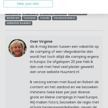
Nee, pas aan
Tags:
2017
accommodatie
beleving
Camp2Relax
camping
glamping
glampingdorpen
huurtenten
kinderen
Toscane
trends
Vacanceselect
vakantie boeken
Over Virginie
Als ik mag kiezen tussen een vakantie op
de camping of een vliegvakantie dan
wordt het toch altijd die camping ergens
in Europa. De afgelopen 20 jaar heb ik
dan ook met heel veel plezier gewerkt
aan onze website Huurtent.nl
Ik verzorg samen met Ruud en Robert de
content en het aanbod en we bezoeken
minstens twee keer per jaar diverse
grote en kleine campings in heel Europa.
Wij maken foto’s, bezoeken de regio met
al haar bezienswaardigheden, geven de