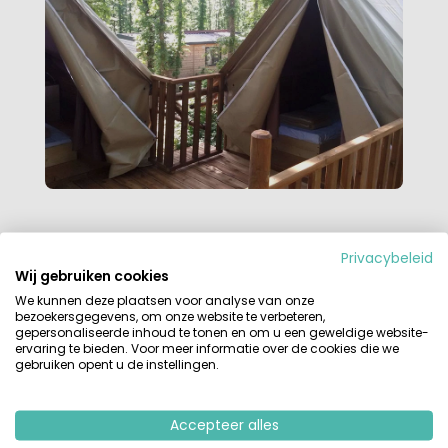
Privacybeleid
Wil je deze airdreamer boeken? De Airdreamer staat op 2
Wij gebruiken cookies
campings in Italië
glampingcamping Orlando in Chianti in
We kunnen deze plaatsen voor analyse van onze
Toscane
en
camping Weekend aan het Gardameer
en is
bezoekersgegevens, om onze website te verbeteren,
nu te boeken!
gepersonaliseerde inhoud te tonen en om u een geweldige website-
ervaring te bieden. Voor meer informatie over de cookies die we
gebruiken opent u de instellingen.
Deze Airdreamer is te zien op de vakantiebeurs, uiteraard
gaan wij van Huurtent.nl uitgebreid deze accommodatie
bekijken voor onze bezoekers!
Accepteer alles