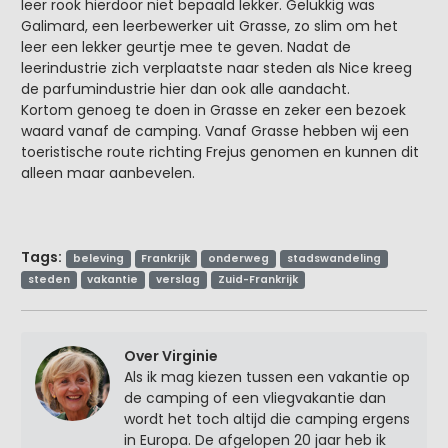
leer rook hierdoor niet bepaald lekker. Gelukkig was
Galimard, een leerbewerker uit Grasse, zo slim om het
leer een lekker geurtje mee te geven. Nadat de
leerindustrie zich verplaatste naar steden als Nice kreeg
de parfumindustrie hier dan ook alle aandacht.
Kortom genoeg te doen in Grasse en zeker een bezoek
waard vanaf de camping. Vanaf Grasse hebben wij een
toeristische route richting Frejus genomen en kunnen dit
alleen maar aanbevelen.
Tags:
beleving
Frankrijk
onderweg
stadswandeling
steden
vakantie
verslag
Zuid-Frankrijk
Over Virginie
Als ik mag kiezen tussen een vakantie op
de camping of een vliegvakantie dan
wordt het toch altijd die camping ergens
in Europa. De afgelopen 20 jaar heb ik