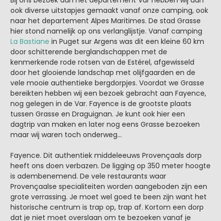
Bij ons bezoek aan het departement Var hebben wij dan
ook diverse uitstapjes gemaakt vanaf onze camping, ook
naar het departement Alpes Maritimes. De stad Grasse
hier stond namelijk op ons verlanglijstje. Vanaf camping
La Bastiane
in Puget sur Argens was dit een kleine 60 km
door schitterende berglandschappen met de
kenmerkende rode rotsen van de Estérel, afgewisseld
door het glooiende landschap met olijfgaarden en de
vele mooie authentieke bergdorpjes. Voordat we Grasse
bereikten hebben wij een bezoek gebracht aan Fayence,
nog gelegen in de Var. Fayence is de grootste plaats
tussen Grasse en Draguignan. Je kunt ook hier een
dagtrip van maken en later nog eens Grasse bezoeken
maar wij waren toch onderweg...
Fayence. Dit authentiek middeleeuws Provençaals dorp
heeft ons doen verbazen. De ligging op 350 meter hoogte
is adembenemend. De vele restaurants waar
Provençaalse specialiteiten worden aangeboden zijn een
grote verrassing. Je moet wel goed te been zijn want het
historische centrum is trap op, trap af. Kortom een dorp
dat je niet moet overslaan om te bezoeken vanaf je