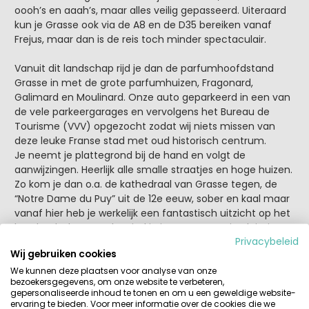
oooh’s en aaah’s, maar alles veilig gepasseerd. Uiteraard
kun je Grasse ook via de A8 en de D35 bereiken vanaf
Frejus, maar dan is de reis toch minder spectaculair.
Vanuit dit landschap rijd je dan de parfumhoofdstand
Grasse in met de grote parfumhuizen, Fragonard,
Galimard en Moulinard. Onze auto geparkeerd in een van
de vele parkeergarages en vervolgens het Bureau de
Tourisme (VVV) opgezocht zodat wij niets missen van
deze leuke Franse stad met oud historisch centrum.
Je neemt je plattegrond bij de hand en volgt de
aanwijzingen. Heerlijk alle smalle straatjes en hoge huizen.
Zo kom je dan o.a. de kathedraal van Grasse tegen, de
“Notre Dame du Puy” uit de 12e eeuw, sober en kaal maar
vanaf hier heb je werkelijk een fantastisch uitzicht op het
berglandschap. Verder vind je in Grasse mooie pleintjes
Privacybeleid
met fonteinen en leuke winkelstraatjes. Gezellige
Wij gebruiken cookies
restaurantjes vind je vooral op het plein Place aux Aires. In
We kunnen deze plaatsen voor analyse van onze
de stad bevinden zich een aantal musea, waarvan de
bezoekersgegevens, om onze website te verbeteren,
parfummusea uiteraard de bekendste zijn.
gepersonaliseerde inhoud te tonen en om u een geweldige website-
ervaring te bieden. Voor meer informatie over de cookies die we