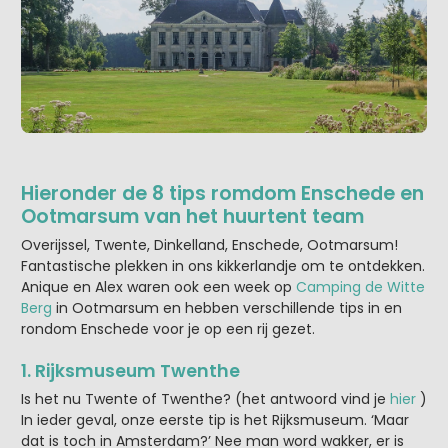
Hieronder de 8 tips romdom Enschede en
Ootmarsum van het huurtent team
Overijssel, Twente, Dinkelland, Enschede, Ootmarsum!
Fantastische plekken in ons kikkerlandje om te ontdekken.
Anique en Alex waren ook een week op
Camping de Witte
Berg
in Ootmarsum en hebben verschillende tips in en
rondom Enschede voor je op een rij gezet.
1. Rijksmuseum Twenthe
Is het nu Twente of Twenthe? (het antwoord vind je
hier
)
In ieder geval, onze eerste tip is het Rijksmuseum. ‘Maar
dat is toch in Amsterdam?’ Nee man word wakker, er is