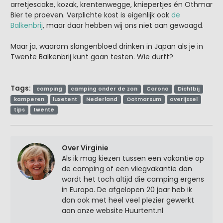
arretjescake, kozak, krentenwegge, kniepertjes én Othmar
Bier te proeven. Verplichte kost is eigenlijk ook
de
Balkenbrij
, maar daar hebben wij ons niet aan gewaagd.
Maar ja, waarom slangenbloed drinken in Japan als je in
Twente Balkenbrij kunt gaan testen. Wie durft?
Tags:
camping
camping onder de zon
Corona
Dichtbij
kamperen
luxetent
Nederland
Ootmarsum
overijssel
tips
twente
Over Virginie
Als ik mag kiezen tussen een vakantie op
de camping of een vliegvakantie dan
wordt het toch altijd die camping ergens
in Europa. De afgelopen 20 jaar heb ik
dan ook met heel veel plezier gewerkt
aan onze website Huurtent.nl