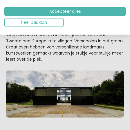
5. Vliegveld Twenthe
Midden het het groen ligt
een gigantisch verlaten
Accepteer alles
vliegveld
, waar je kunt wandelen en fietsen. Een klein
Nee, pas aan
beetje spannend, zo’n verlaten plek. Maar vooral heel erg
indrukwekkend om de verhalen te lezen én te horen. Dit
vliegveld werd door De Duitsers gebruikt om vanuit
Twente heel Europa in te vliegen. Verscholen in het groen.
Creatieven hebben van verschillende landmarks
kunstwerken gemaakt waarvan je stukje voor stukje meer
leert over de plek.