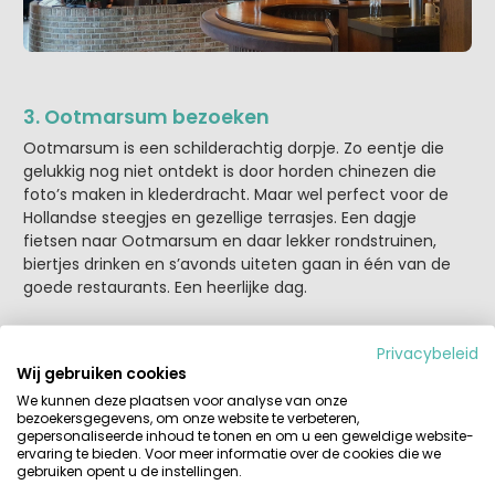
3. Ootmarsum bezoeken
Ootmarsum is een schilderachtig dorpje. Zo eentje die
gelukkig nog niet ontdekt is door horden chinezen die
foto’s maken in klederdracht. Maar wel perfect voor de
Hollandse steegjes en gezellige terrasjes. Een dagje
fietsen naar Ootmarsum en daar lekker rondstruinen,
biertjes drinken en s’avonds uiteten gaan in één van de
goede restaurants. Een heerlijke dag.
4. Vuurwerkramp Monument Enschede
Privacybeleid
Waar was jij op 13 mei 2000? Het songfestival 2000 werd
Wij gebruiken cookies
er voor onderbroken:
de vuurwerkramp
. Een verschrikkelijk
We kunnen deze plaatsen voor analyse van onze
moment in de geschiedenis van Nederland, die een
bezoekersgegevens, om onze website te verbeteren,
moment van herdenking waard is. Enschede heeft deze
gepersonaliseerde inhoud te tonen en om u een geweldige website-
ervaring te bieden. Voor meer informatie over de cookies die we
ramp een mooie plek gegeven in zijn hart en in de stad.
gebruiken opent u de instellingen.