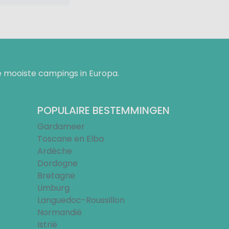
 mooiste campings in Europa.
POPULAIRE BESTEMMINGEN
Gardameer
Toscane en Elba
Ardèche
Dordogne
Bretagne
Limburg
Languedoc-Roussillon
Normandië
Istrië