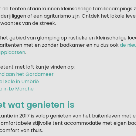
de tenten staan kunnen kleinschalige familiecampings zij
derij liggen of een agriturismo zijn. Ontdek het lokale lev
ewoontes van de streek.
 het gebied van glamping op rustieke en kleinschalige loca
faritenten met en zonder badkamer en nu dus ook
de nie
aapplaatsen
.
tent met loft kun je vinden op:
d aan het Gardameer
l Sole in Umbrië
o in Le Marche
t wat genieten is
ntie in 2017 is volop genieten van het buitenleven met el
 comfortabele stijlvolle tent accommodatie met eigen b
comfort van thuis.