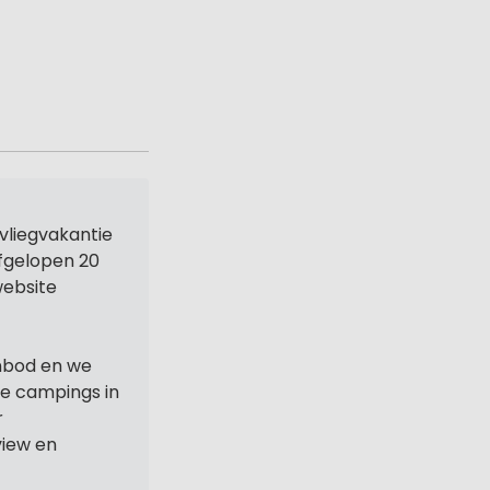
vliegvakantie
afgelopen 20
website
nbod en we
ne campings in
r
iew en