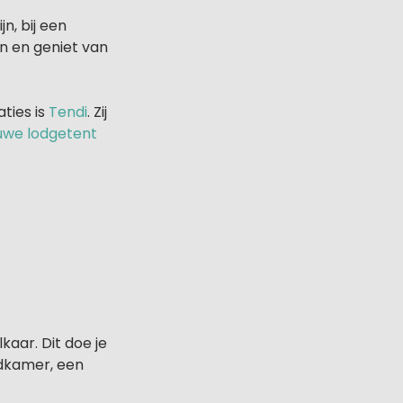
n, bij een
en en geniet van
ties is
Tendi
. Zij
uwe lodgetent
kaar. Dit doe je
adkamer, een