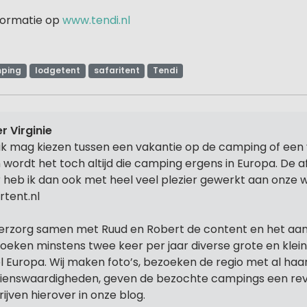
nformatie op
www.tendi.nl
ping
lodgetent
safaritent
Tendi
r Virginie
 ik mag kiezen tussen een vakantie op de camping of een 
 wordt het toch altijd die camping ergens in Europa. De 
r heb ik dan ook met heel veel plezier gewerkt aan onze 
rtent.nl
verzorg samen met Ruud en Robert de content en het aa
oeken minstens twee keer per jaar diverse grote en klei
l Europa. Wij maken foto’s, bezoeken de regio met al haa
ienswaardigheden, geven de bezochte campings een rev
rijven hierover in onze blog.