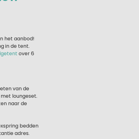
 in het aanbod!
g in de tent.
dgetent
over 6
ieten van de
 met loungeset.
jken naar de
boxspring bedden
antie adres.