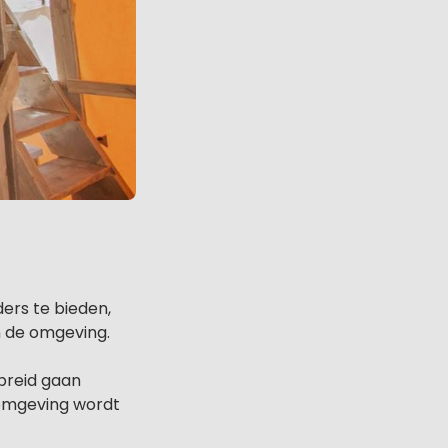
ers te bieden,
n de omgeving.
breid gaan
 omgeving wordt