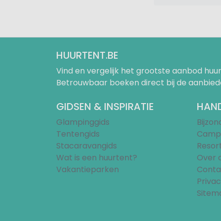
HUURTENT.BE
Vind en vergelijk het grootste aanbod h
Betrouwbaar boeken direct bij de aanbied
GIDSEN & INSPIRATIE
HAND
Glampinggids
Bijzo
Tentengids
Campi
Stacaravangids
Resor
Wat is een huurtent?
Over 
Vakantieparken
Conta
Privac
Sitem