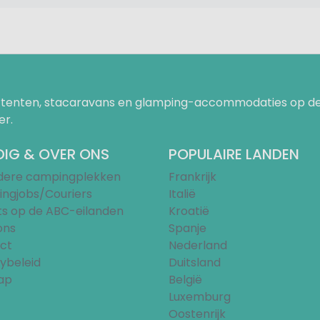
uurtenten, stacaravans en glamping-accommodaties op de
er.
IG & OVER ONS
POPULAIRE LANDEN
ndere campingplekken
Frankrijk
ngjobs/Couriers
Italië
ts op de ABC-eilanden
Kroatië
ons
Spanje
ct
Nederland
ybeleid
Duitsland
ap
België
Luxemburg
Oostenrijk