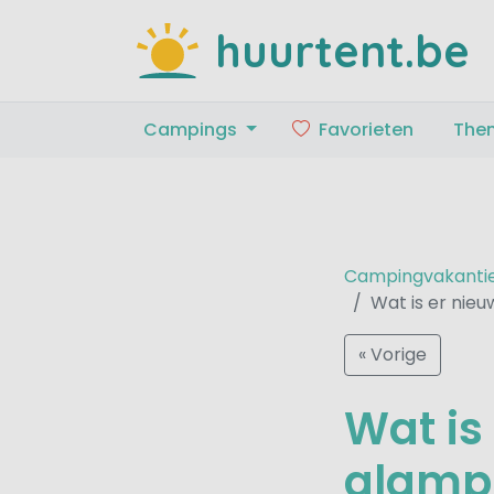
huurtent.be
Campings
Favorieten
The
Campingvakanti
Wat is er nieu
« Vorige
Wat is
glampi