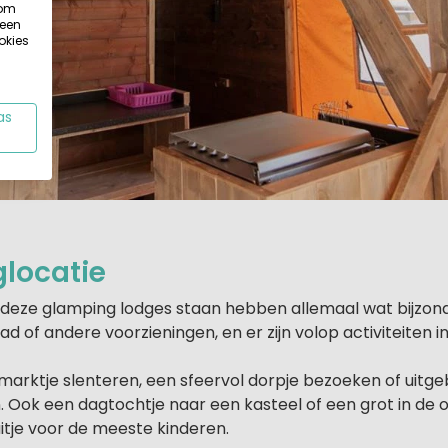
 om
 een
okies
as
locatie
 deze glamping lodges staan hebben allemaal wat bijzond
 of andere voorzieningen, en er zijn volop activiteiten i
arktje slenteren, een sfeervol dorpje bezoeken of uitge
n. Ook een dagtochtje naar een kasteel of een grot in de
uitje voor de meeste kinderen.