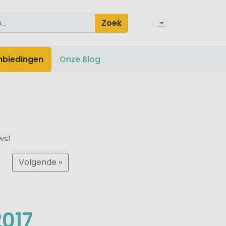
Zoek
nbiedingen
Onze Blog
ws!
Volgende »
2017