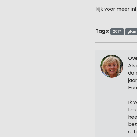
Kijk voor meer i
Tags:
2017
glam
Ove
Als
dan
jaa
Huu
Ik 
bez
hee
bez
sch