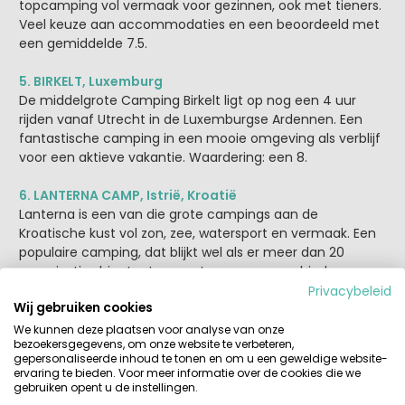
topcamping vol vermaak voor gezinnen, ook met tieners.
Veel keuze aan accommodaties en een beoordeeld met
een gemiddelde 7.5.
5. BIRKELT, Luxemburg
De middelgrote Camping Birkelt ligt op nog een 4 uur
rijden vanaf Utrecht in de Luxemburgse Ardennen. Een
fantastische camping in een mooie omgeving als verblijf
voor een aktieve vakantie. Waardering: een 8.
6. LANTERNA CAMP, Istrië, Kroatië
Lanterna is een van die grote campings aan de
Kroatische kust vol zon, zee, watersport en vermaak. Een
populaire camping, dat blijkt wel als er meer dan 20
organisaties hier tenten en stacaravans aanbieden.
Campinggasten geven Lanterna Camp een 7.7.
Privacybeleid
Wij gebruiken cookies
7. LA CLUSURE, Ardennen, België
We kunnen deze plaatsen voor analyse van onze
bezoekersgegevens, om onze website te verbeteren,
La Clusure is een gezellige middelgrote familiecamping n
gepersonaliseerde inhoud te tonen en om u een geweldige website-
de Belgische Ardennen, op maar enkele uurtjes rijden van
ervaring te bieden. Voor meer informatie over de cookies die we
Nederland. Een mooie streek met veel buitensporten.
gebruiken opent u de instellingen.
Score: bijna een 8.