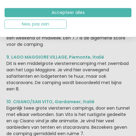
8. DUINRELL, Zuid-Holland
Accepteer alles
Camping Duinrell in Wassenaar is natuurlijk een
Nee, pas aan
kinderparadijs vanwege het spectaculaire Tikibad en het
attractiepark Duinrell. Hier kun je ook prima terecht voor
een weekend of midweek. Een 7.7 is de algemene score
voor de camping.
9. LAGO MAGGIORE VILLAGE, Piemonte, Italië
Dit is een middelgrote viersterrencamping met zwembad
aan het Lago Maggiore. Je vind hier overwegend
safaritenten en lodgetenten te huur, maar ook
stacaravans. De camping wordt beoordeeld met bijna
een 8.
10. CISANO/SAN VITO, Gardameer, Italië
Eigenlijk twee grote viersterren campings, door een tunnel
met elkaar verbonden. San Vito is het rustigste gedeelte
en op Cisano vind je alle animatie. Je vind hier veel
aanbieders van tenten en stacaravans. Bezoekers geven
de camping gemiddeld een ruime 7.