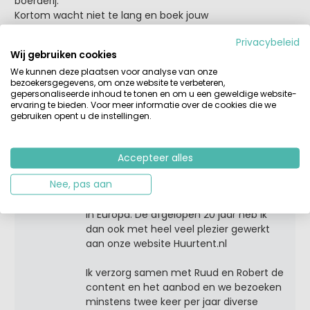
boerderij.
Kortom wacht niet te lang en boek jouw
glampingvakantie op de boerderij.
Privacybeleid
Wij gebruiken cookies
We kunnen deze plaatsen voor analyse van onze
Tags:
België
boerderijcamping
Duitsland
Frankrijk
bezoekersgegevens, om onze website te verbeteren,
glamping
glampingdorpen
lodgetent
Nederland
gepersonaliseerde inhoud te tonen en om u een geweldige website-
ervaring te bieden. Voor meer informatie over de cookies die we
outdoor
safaritent
vakantie
gebruiken opent u de instellingen.
Over Virginie
Accepteer alles
Als ik mag kiezen tussen een vakantie op
Nee, pas aan
de camping of een vliegvakantie dan
wordt het toch altijd die camping ergens
in Europa. De afgelopen 20 jaar heb ik
dan ook met heel veel plezier gewerkt
aan onze website Huurtent.nl
Ik verzorg samen met Ruud en Robert de
content en het aanbod en we bezoeken
minstens twee keer per jaar diverse