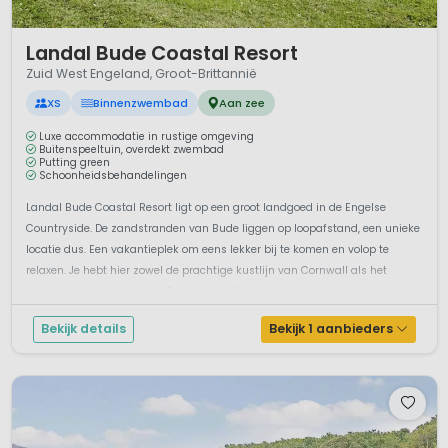
1 / 12
Landal Bude Coastal Resort
Zuid West Engeland, Groot-Brittannië
XS
Binnenzwembad
Aan zee
Luxe accommodatie in rustige omgeving
Buitenspeeltuin, overdekt zwembad
Putting green
Schoonheidsbehandelingen
Landal Bude Coastal Resort ligt op een groot landgoed in de Engelse
Countryside. De zandstranden van Bude liggen op loopafstand, een unieke
locatie dus. Een vakantieplek om eens lekker bij te komen en volop te
relaxen. Je hebt hier zowel de prachtige kustlijn van Cornwall als het
geweldige landschap van Devon, dus alles voor een veelzijdige vakanti...
Bekijk details
Bekijk 1 aanbieders