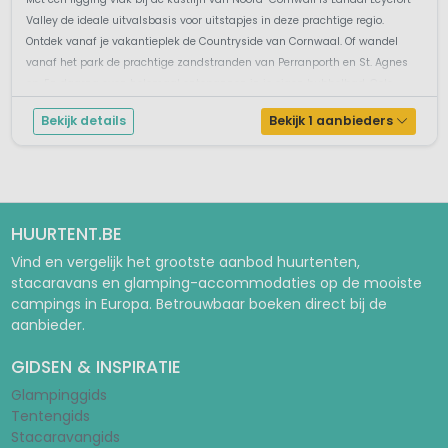
Valley de ideale uitvalsbasis voor uitstapjes in deze prachtige regio.
Ontdek vanaf je vakantieplek de Countryside van Cornwaal. Of wandel
vanaf het park de prachtige zandstranden van Perranporth en St. Agnes
op. En daarna even helemaal ontspannen in je eigen bubbelbad. Gele...
Bekijk details
Bekijk 1 aanbieders
HUURTENT.BE
Vind en vergelijk het grootste aanbod huurtenten,
stacaravans en glamping-accommodaties op de mooiste
campings in Europa. Betrouwbaar boeken direct bij de
aanbieder.
GIDSEN & INSPIRATIE
Glampinggids
Tentengids
Stacaravangids