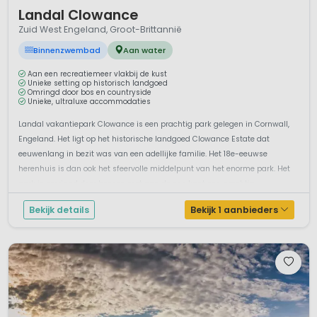
1 / 11
Landal Clowance
Zuid West Engeland, Groot-Brittannië
Binnenzwembad
Aan water
Aan een recreatiemeer vlakbij de kust
Unieke setting op historisch landgoed
Omringd door bos en countryside
Unieke, ultraluxe accommodaties
Landal vakantiepark Clowance is een prachtig park gelegen in Cornwall,
Engeland. Het ligt op het historische landgoed Clowance Estate dat
eeuwenlang in bezit was van een adellijke familie. Het 18e-eeuwse
herenhuis is dan ook het sfeervolle middelpunt van het enorme park. Het
park is omringd door bossen met aan de ene kant een prachtig
recreatiemeer...
Bekijk details
Bekijk 1 aanbieders