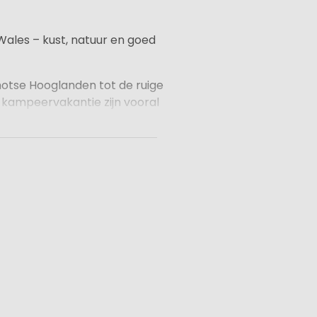
ales – kust, natuur en goed
hotse Hooglanden tot de ruige
 kampeervakantie zijn vooral
moderne huuraccommodaties
taurants en familie-
Wales of een cultuurtrip naar
s een eenvoudige manier om
wijl je geniet van het gemak