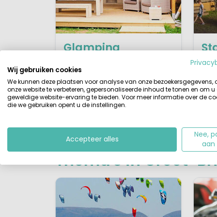
Glamping
St
ch
Luxe verblijven in safaritent,
Privacy
Wij gebruiken cookies
lodgetent of glamping-
Com
We kunnen deze plaatsen voor analyse van onze bezoekersgegevens,
stacaravan.
eige
onze website te verbeteren, gepersonaliseerde inhoud te tonen en om u
geweldige website-ervaring te bieden. Voor meer informatie over de co
die we gebruiken opent u de instellingen.
Bekijk campings
Nee, p
Accepteer alles
aan
Thema's in Groot-Br