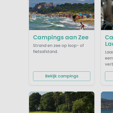
Campings aan Zee
Ca
La
Strand en zee op loop- of
fietsafstand.
Laad
eenv
verbl
Bekijk campings