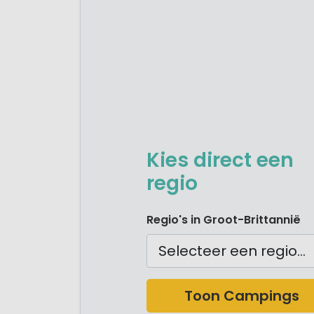
Kies direct een
regio
Camping Noord Engeland
Regio's in Groot-Brittannië
Camping Schotland
Camping Wales
Camping Zuid Engeland
Camping Zuid West Engel
Toon Campings