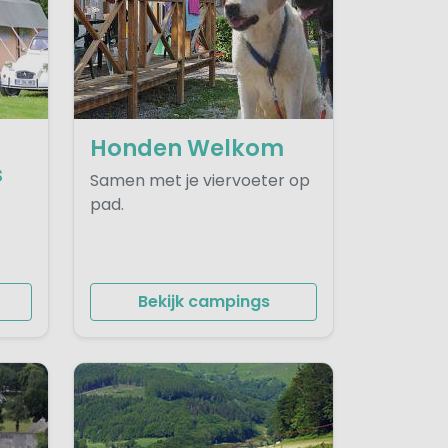
Honden Welkom
s
Samen met je viervoeter op
pad.
Bekijk campings