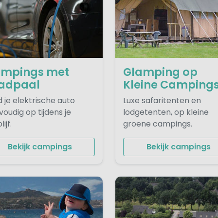
mpings met
Glamping op
adpaal
Kleine Camping
 je elektrische auto
Luxe safaritenten en
oudig op tijdens je
lodgetenten, op kleine
ijf.
groene campings.
Bekijk campings
Bekijk campings