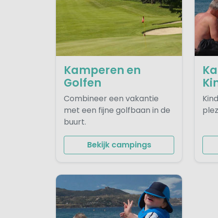
Kamperen en
Ka
Golfen
Ki
Combineer een vakantie
Kind
met een fijne golfbaan in de
plez
buurt.
Bekijk campings