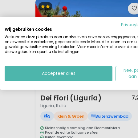
Ligging
Ligurië, oftewel de Italiaanse 
Privacy
Wij gebruiken cookies
en de Ligurische Zee, en staat
We kunnen deze plaatsen voor analyse van onze bezoekersgegevens,
grens en eindigt ongeveer bij
onze website te verbeteren, gepersonaliseerde inhoud te tonen en om u
weersomstandigheden in het no
geweldige website-ervaring te bieden. Voor meer informatie over de co
die we gebruiken opent u de instellingen.
(Genua) vormt de grens tussen
natuurgebied Cinque Terre aan
Nee, p
Accepteer alles
aan
Omgeving
1 / 12
Langs de hele kust loopt een f
Dei Fiori (Liguria)
7,
landinwaarts loopt de tolweg n
Liguria, Italië
deels grillige kust, die al s
charme.
S
Klein & Groen
Buitenzwembad
Kleinschalige camping aan Bloemenriviera
De bebouwing in de streek bes
Proef de echte Italiaanse sfeer
Buiten zwembad