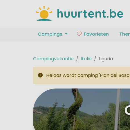
huurtent.be
Campings
Favorieten
The
Campingvakantie
Italië
Liguria
Helaas wordt camping 'Pian dei Bosch