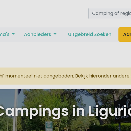
ma's
Aanbieders
Uitgebreid Zoeken
Aa
i' momenteel niet aangeboden. Bekijk hieronder andere c
Campings in Liguri