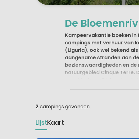
De Bloemenrivi
Kampeervakantie boeken in Lig
campings met verhuur van ka
(Liguria), ook wel bekend als
aangename stranden aan de L
bezienswaardigheden en de na
natuurgebied Cinque Terre. D
werelderfgoedlijst en leent 
excursies naar Cinque Terre
Langs de hele kust loopt een fr
2
campings gevonden.
tussen de Apennijnen en de Mar
deze. De natuur is fraai, met z
Lijst
Kaart
bergen met verspreid authent
campings in Liguria dan kies je