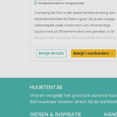
tweede woning van rijke Italia
Kinderanimatie in hoogseizoen
Pietra Ligure. Het zijn typis
straatjes. De Ligurische kust
Camping Dei Fiori is een leuke familiecamping aan
olijventeelt. Met name in het v
de Bloemenrivièra bij Pietra Ligure. Als je een rustige
vakantieplek zoekt, maar toch van de levendige
Ligurische kust (Bloemenrivièra) wilt genieten, is dit
Wat is er te doe
de geschikte camping. Deze middelgrote camping
ligt niet direct aan de kust, maar je loopt n10 minute
In Ligurië zijn tal van toeris
naar ihet strand (600m), ook de bouleva...
historische kernen, monumen
Bekijk details
Bekijk 1 aanbieders
Erg in trek bij toeristen vanui
UNESCO werelderfgoedlijst en 
zijn veelal autovrij en vooral 
zal in de smaak vallen bij natu
HUURTENT.BE
Vind en vergelijk het grootste aanbod h
Liefhebbers van zon, zee en st
Betrouwbaar boeken direct bij de aanbied
en anderen hebben een snel af
GIDSEN & INSPIRATIE
HAND