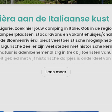
èra aan de Italiaanse kust
urië, zoek hier jouw camping in Italië. Ook in de regio 
mpeerplaatsen, stacaravans en vakantiehuisjes/chalet
 de Bloemenrivièra, biedt veel toeristische mogelijkhed
igurische Zee, er zijn veel steden met historische k
tuur is adembenemend! Erg in trek bij toeristen vanuit
it gebied met vijf historische dorpjes is onderdeel va
zich uitstekend voor wandeltochten. Vanaf de diverse 
 georganiseerd.
Lees meer
aaie, bochtige en hellende weg, die vooral 's zomers erg dr
 Ligure, deze kust begint bij de Frans-Italiaanse grens en
eer groene heuvels langs de deels grillige kust, die al sne
ieke dorpjes met middeleeuwse charme. Kies je voor ee
 voor een veelzijdige vakantie.