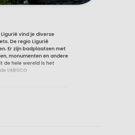
Ligurië vind je diverse
s. De regio Ligurië
en. Er zijn badplaatsen met
ernen, monumenten en andere
 de hele wereld is het
n de UNESCO
campings in Ligurië worden
uk is. Liguria is een gebied
 ongeveer bij La Spezia eindigt
l overgaan in dichtbeboste
n kampeervakantie op