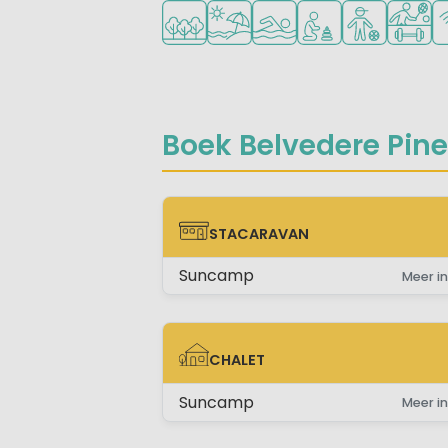
Ligt in een bosrijke omgeving
Ligt bij strand en zee
Openlucht zwembad
Aanbevolen voor j
Aanbevolen v
Veel mo
Wi
Boek Belvedere Pinet
STACARAVAN
STACARAVAN
Suncamp
Meer in
CHALET
CHALET
Suncamp
Meer in