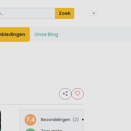
Zoek
nbiedingen
Onze Blog
7,4
Beoordelingen
(2)
Zeer grote