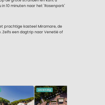
 op de grote stranden en kunt u
u in 10 minuten naar het 'Rosenpark'
het prachtige kasteel Miramare, de
 Zelfs een dagtrip naar Venetië of
Levendig
Levendig
Ca'Savi