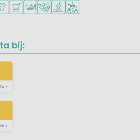
onge kinderen
oor tieners
gelijkheden om te sporten
Fi beschikbaar
Campingwinkel/Supermarkt
Restaurant of pizzeria
Animatieprogramma
Watersportfaciliteiten
Discotheek
a bij:
fo »
fo »