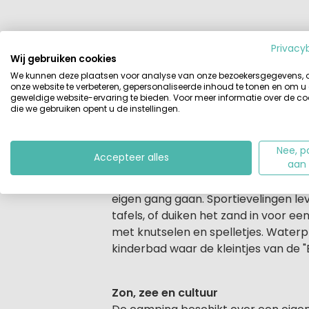
Privacy
Beschrijving
Plattegrond
Vide
Wij gebruiken cookies
We kunnen deze plaatsen voor analyse van onze bezoekersgegevens,
Beschrijving
onze website te verbeteren, gepersonaliseerde inhoud te tonen en om u
Op Camping
Belvedere Pineta
genie
geweldige website-ervaring te bieden. Voor meer informatie over de co
ligt verscholen in een eeuwenoud d
die we gebruiken opent u de instellingen.
balans tussen rust, natuur en volop ve
Nee, p
Accepteer alles
aan
Ieder zijn eigen vakantie
Wil je ontspannen op een ligbedje terw
eigen gang gaan. Sportievelingen lev
tafels, of duiken het zand in voor e
met knutselen en spelletjes. Waterp
kinderbad waar de kleintjes van de "
Zon, zee en cultuur