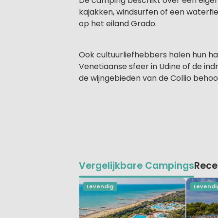
De camping beschikt over een eigen,
kajakken, windsurfen of een waterfie
op het eiland Grado.
Ook cultuurliefhebbers halen hun har
Venetiaanse sfeer in Udine of de in
de wijngebieden van de Collio behoo
Vergelijkbare Campings
Rece
Levendig
Levendi