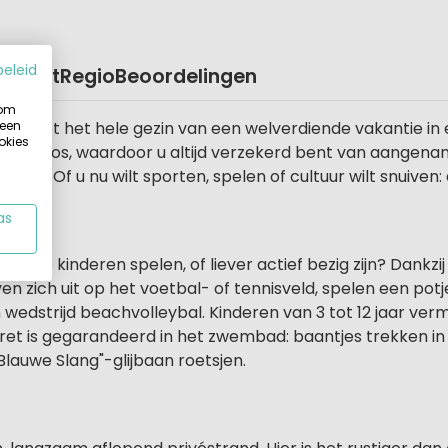
beleid
o
Kaart
Regio
Beoordelingen
 om
 een
t u met het hele gezin van een welverdiende vakantie i
okies
ennenbos, waardoor u altijd verzekerd bent van aangenam
rtier. Of u nu wilt sporten, spelen of cultuur wilt snuiven:
as
ijl de kinderen spelen, of liever actief bezig zijn? Dankzij 
en zich uit op het voetbal- of tennisveld, spelen een pot
en wedstrijd beachvolleybal. Kinderen van 3 tot 12 jaar ve
ret is gegarandeerd in het zwembad: baantjes trekken in 
Blauwe Slang"-glijbaan roetsjen.