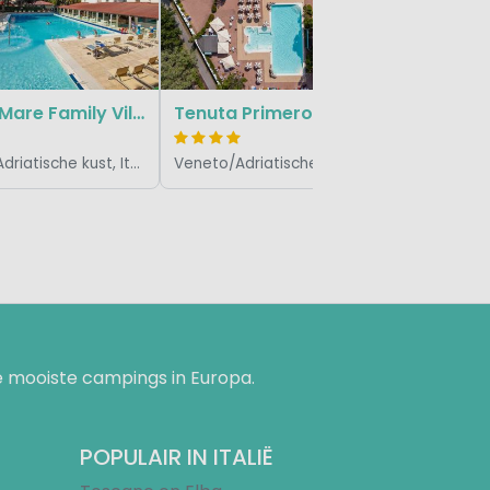
Jesolo Mare Family Village
Tenuta Primero Grado Family Resort
Veneto/Adriatische kust, Italië
Veneto/Adriatische kust, Italië
 mooiste campings in Europa.
POPULAIR IN ITALIË