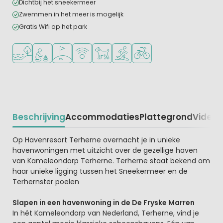
Dichtbij het sneekermeer
Zwemmen in het meer is mogelijk
Gratis Wifi op het park
Ligt bij het water
Aanbevolen voor jonge kinderen
Golfbaan in de buurt
WiFi beschikbaar
Huisdieren toegestaan
Watersportfaciliteiten
Fietsverhuur
Beschrijving
Accommodaties
Plattegrond
Video
K
Beschrijving
Op Havenresort Terherne overnacht je in unieke
havenwoningen met uitzicht over de gezellige haven
van Kameleondorp Terherne. Terherne staat bekend om
haar unieke ligging tussen het Sneekermeer en de
Terhernster poelen
Slapen in een havenwoning in de De Fryske Marren
In hét Kameleondorp van Nederland, Terherne, vind je