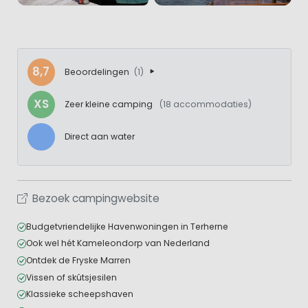
8,7
Beoordelingen
(1)
XS
Zeer kleine camping
(18 accommodaties)
Direct aan water
Bezoek campingwebsite
Budgetvriendelijke Havenwoningen in Terherne
Ook wel hét Kameleondorp van Nederland
Ontdek de Fryske Marren
Vissen of skûtsjesilen
Klassieke scheepshaven