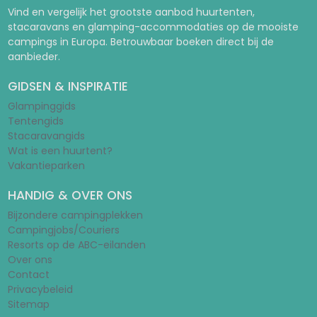
Vind en vergelijk het grootste aanbod huurtenten,
stacaravans en glamping-accommodaties op de mooiste
campings in Europa. Betrouwbaar boeken direct bij de
aanbieder.
GIDSEN & INSPIRATIE
Glampinggids
Tentengids
Stacaravangids
Wat is een huurtent?
Vakantieparken
HANDIG & OVER ONS
Bijzondere campingplekken
Campingjobs/Couriers
Resorts op de ABC-eilanden
Over ons
Contact
Privacybeleid
Sitemap