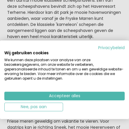
een aantal mooie klassieke scheepshavens. Eén van
deze scheepshavens bevindt zich op het Havenresort
Terherne. Hierdoor kan dit park je mooie havenwoningen
aanbieden, waar vanaf je de Fryske Marren kunt
ontdekken. De klassieke 'kameleon' schepen die
aangemeerd liggen aan de scheepshaven geven de
haven een heel mooi karakteristiek uiterlijk.
Privacybeleid
Kom met je eigen boot naar het havenresort, of huur er
Wij gebruiken cookies
in de omgeving een. Door de ligging tussen het
We kunnen deze plaatsen voor analyse van onze
sneekermeer en de Terhernster poelen kan je genoeg
bezoekersgegevens, om onze website te verbeteren,
kanten op. Ook kan je goed vissen hier, of probeer eens
gepersonaliseerde inhoud te tonen en om u een geweldige website-
een middagje skûtsjesilen (fries zeilen). Ook kan je
ervaring te bieden. Voor meer informatie over de cookies die we
gebruiken opent u de instellingen.
gewoon zwemmen in de haven, de waterratten komen
hier dus tijd tekort!
Accepteer alles
Volop water in Friesland
Kom met je eigen boot en meer aan in de haven, ga een
Nee, pas aan
middag skûtsjesilen, sla een hengel uit of neem een
frisse duik; voor waterfanaten is de omgeving rond de
Friese meren geweldig om vakantie te vieren. Voor
dagtrips kan je richting Sneek, het mooie Heerenveen of