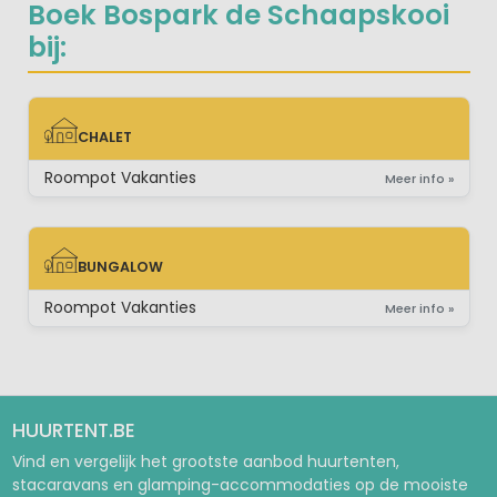
Boek Bospark de Schaapskooi
bij:
CHALET
CHALET
Roompot Vakanties
Meer info »
BUNGALOW
BUNGALOW
Roompot Vakanties
Meer info »
HUURTENT.BE
Vind en vergelijk het grootste aanbod huurtenten,
stacaravans en glamping-accommodaties op de mooiste