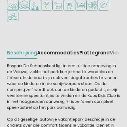
Ligt in een bosrijke omgeving
Overdekt zwembad
Aanbevolen voor jonge kinderen
WiFi beschikbaar
Huisdieren toegestaan
Campingwinkel/Supermarkt
Restaurant of pizzeria
Animatieprogramm
Groene ligging
Fietsverhuur
Beschrijving
Accommodaties
Plattegrond
Video
K
Beschrijving
Bospark De Schaapskooi ligt in een rustige omgeving in
de Veluwe, vlakbij het park kan je heerlijk wandelen en
fietsen. In de buurt zijn ook veel dagattracties te vinden
waar de kinderen in de schijnwerpers staan. Op de
camping zelf wordt ook aan de kinderen gedacht, er zijn
veel kleine speeltuintjes te vinden en de Koos Kids Club is
in het hoogseizoen aanwezig. Er is zelfs een compleet
speelkasteel op het park aanwezig.
Op dit gezellige, autovrije vakantiepark beschik je in de
chalets over alle comfort tijdens je vakantie. Geniet in