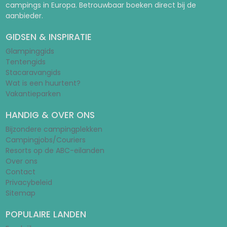
campings in Europa. Betrouwbaar boeken direct bij de
aanbieder.
GIDSEN & INSPIRATIE
Glampinggids
Tentengids
Stacaravangids
Wat is een huurtent?
Vakantieparken
HANDIG & OVER ONS
Bijzondere campingplekken
Campingjobs/Couriers
Resorts op de ABC-eilanden
Over ons
Contact
Privacybeleid
Sitemap
POPULAIRE LANDEN