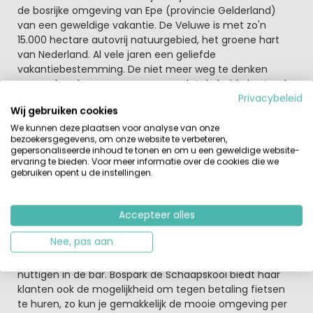
de bosrijke omgeving van Epe (provincie Gelderland)
van een geweldige vakantie. De Veluwe is met zo'n
15.000 hectare autovrij natuurgebied, het groene hart
van Nederland. Al vele jaren een geliefde
vakantiebestemming. De niet meer weg te denken
grazende schapen zorgen ervoor dat de heide in stand
wordt gehouden en zijn prachtige kleuren kan blijven
Privacybeleid
Wij gebruiken cookies
vertonen. Op diverse plaatsen op de Veluwe zijn nog
schaapherders met hun kudden te zien.
We kunnen deze plaatsen voor analyse van onze
bezoekersgegevens, om onze website te verbeteren,
gepersonaliseerde inhoud te tonen en om u een geweldige website-
Camping de Schaapskooi is autovrij waardoor de
ervaring te bieden. Voor meer informatie over de cookies die we
kinderen hier geen rekening mee hoeven te houden.
gebruiken opent u de instellingen.
Verder kan een tafeltennis tafel ook hier natuurlijk niet
ontbreken en is er ook gelegenheid om gebruik te
Accepteer alles
maken van de tennisbaan. Als je een dagje rust wil kan
dit ook als het minder weer is aan het overdekte
Nee, pas aan
zwembad. 's Avonds kun je gezellig een hapje gaan eten
in het restaurant op het park of een lekker sapje
nuttigen in de bar. Bospark de Schaapskooi biedt haar
klanten ook de mogelijkheid om tegen betaling fietsen
te huren, zo kun je gemakkelijk de mooie omgeving per