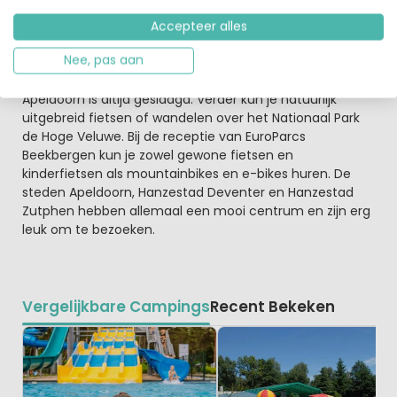
van natuur en buitenlucht. De vele fiets- en
wandelpaden leiden jou langs de mooiste plekken en
Accepteer alles
door pittoreske dorpjes. In de zomer is het nabijgelegen
Nee, pas aan
pretpark Julianatoren een echte aanrader voor jonge
gezinnen. Of een dagje aapjes kijken in de Apenheul bij
Apeldoorn is altijd geslaagd. Verder kun je natuurlijk
uitgebreid fietsen of wandelen over het Nationaal Park
de Hoge Veluwe. Bij de receptie van EuroParcs
Beekbergen kun je zowel gewone fietsen en
kinderfietsen als mountainbikes en e-bikes huren. De
steden Apeldoorn, Hanzestad Deventer en Hanzestad
Zutphen hebben allemaal een mooi centrum en zijn erg
leuk om te bezoeken.
Vergelijkbare Campings
Recent Bekeken