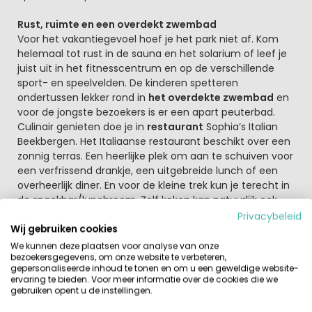
Rust, ruimte en een overdekt zwembad
Voor het vakantiegevoel hoef je het park niet af. Kom
helemaal tot rust in de sauna en het solarium of leef je
juist uit in het fitnesscentrum en op de verschillende
sport- en speelvelden. De kinderen spetteren
ondertussen lekker rond in
het overdekte zwembad
en
voor de jongste bezoekers is er een apart peuterbad.
Culinair genieten doe je in
restaurant
Sophia’s Italian
Beekbergen. Het Italiaanse restaurant beschikt over een
zonnig terras. Een heerlijke plek om aan te schuiven voor
een verfrissend drankje, een uitgebreide lunch of een
overheerlijk diner. En voor de kleine trek kun je terecht in
de snackbar/lunchroom. Zelf koken kan natuurlijk ook,
voor de dagelijkse boodschappen kun je terecht bij de
Privacybeleid
kleine
parkwinkel
. Voor grotere aankopen kun je terecht
Wij gebruiken cookies
in Beekbergen.
We kunnen deze plaatsen voor analyse van onze
bezoekersgegevens, om onze website te verbeteren,
gepersonaliseerde inhoud te tonen en om u een geweldige website-
Wil je de omgeving verkennen?
ervaring te bieden. Voor meer informatie over de cookies die we
De omliggende bossen bieden meer dan genoeg
gebruiken opent u de instellingen.
mogelijkheden om te wandelen, fietsen en te genieten