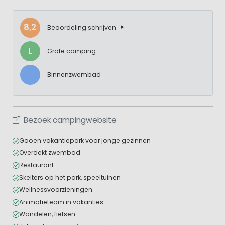
8,2
Beoordeling schrijven
L
Grote camping
Binnenzwembad
Bezoek campingwebsite
Gooen vakantiepark voor jonge gezinnen
Overdekt zwembad
Restaurant
Skelters op het park, speeltuinen
Wellnessvoorzieningen
Animatieteam in vakanties
Wandelen, fietsen