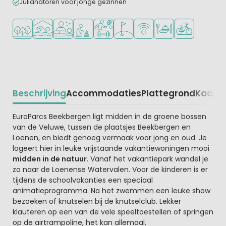
Julianatoren voor jonge gezinnen
Ligt in een bosrijke omgeving
Overdekt zwembad
Wellnessfaciliteiten
Aanbevolen voor jonge kinderen
Veel mogelijkheden om te sporten
Golfbaan in de buurt
WiFi beschikbaar
Restaurant of pizzer
Fietsverhuur
Beschrijving
Accommodaties
Plattegrond
Kaart
R
Beschrijving
EuroParcs Beekbergen ligt midden in de groene bossen
van de Veluwe, tussen de plaatsjes Beekbergen en
Loenen, en biedt genoeg vermaak voor jong en oud. Je
logeert hier in leuke vrijstaande vakantiewoningen mooi
midden in de natuur
. Vanaf het vakantiepark wandel je
zo naar de Loenense Watervalen. Voor de kinderen is er
tijdens de schoolvakanties een speciaal
animatieprogramma. Na het zwemmen een leuke show
bezoeken of knutselen bij de knutselclub. Lekker
klauteren op een van de vele speeltoestellen of springen
op de airtrampoline, het kan allemaal.