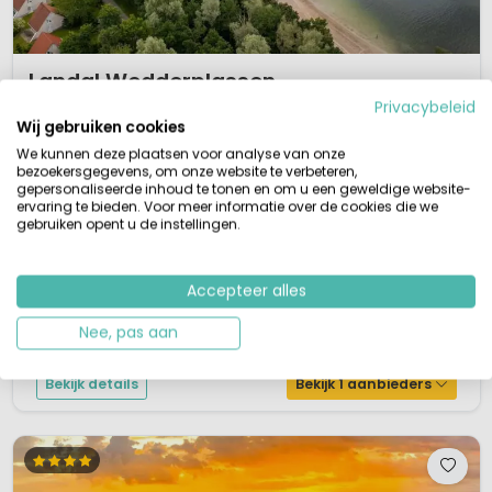
1 / 11
Landal Wedderplassen
Groningen, Nederland
Privacybeleid
Wij gebruiken cookies
XS
Binnen- & Buitenzwembad
Aan water
We kunnen deze plaatsen voor analyse van onze
bezoekersgegevens, om onze website te verbeteren,
Kleinschalig vakantiepark
gepersonaliseerde inhoud te tonen en om u een geweldige website-
Vakantiewoningen nieuw, aan het water
Zwembad binnen en buiten (buren €)
ervaring te bieden. Voor meer informatie over de cookies die we
Restaurant op het park
gebruiken opent u de instellingen.
Pal naast de recreatieplassen De Wedderbergen ligt Landal De
Wedderplassen, een fijn kleinschalig vakantiepark in Groningen bij de
Accepteer alles
Duitse grens. Het charmante kleine vakantieparkje ligt in een groene en
waterrijke omgeving. Dat wordt lekker bijkomen met de voetjes in het zand
Nee, pas aan
aan het meer. Je logeert hier in duurzame lodges direct aan het water. Ve...
Bekijk details
Bekijk 1 aanbieders