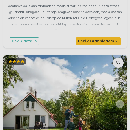
Westerwolde is een fantastisch mooie streek in Groningen. In deze streek
ligt Landal Landgoed Bourtange, omgeven door heidevelden, mooie bossen,
verscholen vennetjes en riviertje de Ruiten Aa. Op dit landgoed logeer je in
mooie accommodaties, soms dicht bij het water of zelfs aan het water. Er
zijn vakantiewoningen voor stellen maar ook voor groter...
Bekijk details
Bekijk 1 aanbieders