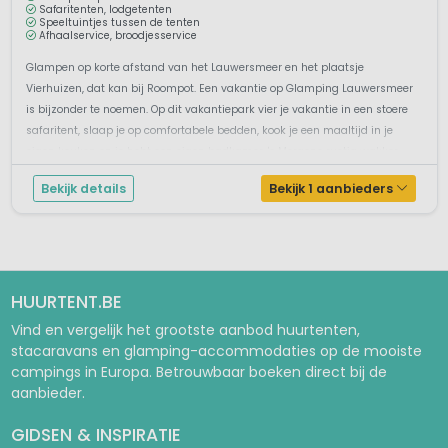
Safaritenten, lodgetenten
Speeltuintjes tussen de tenten
Afhaalservice, broodjesservice
Glampen op korte afstand van het Lauwersmeer en het plaatsje
Vierhuizen, dat kan bij Roompot. Een vakantie op Glamping Lauwersmeer
is bijzonder te noemen. Op dit vakantiepark vier je vakantie in een stoere
safaritent, slaap je op comfortabele bedden, kook je een maaltijd in je
eigen keuken en je hebt een eigen badkamer. 's Morgens rustig wakker
wor...
Bekijk details
Bekijk 1 aanbieders
HUURTENT.BE
Vind en vergelijk het grootste aanbod huurtenten,
stacaravans en glamping-accommodaties op de mooiste
campings in Europa. Betrouwbaar boeken direct bij de
aanbieder.
GIDSEN & INSPIRATIE