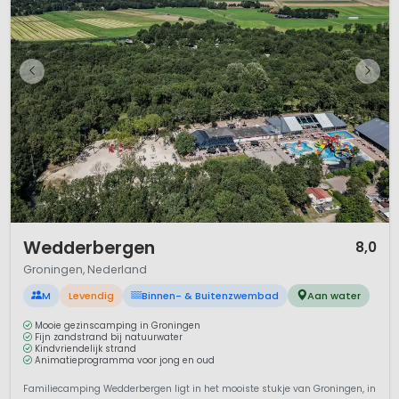
Natuurlijk is het ook heerlijk vertoeven aan de Waddenzee.
Dat maakt de provincie compleet. Het Groene Groningen is
een prachtige plek om er eens echt even uit te zijn.
Belangrijke Links
Ontdek Groningen
Vestiging Bourtange
Museum Landgoed Fraeylemaborg
1 / 12
Wedderbergen
8,0
Groningen, Nederland
M
Levendig
Binnen- & Buitenzwembad
Aan water
Mooie gezinscamping in Groningen
Fijn zandstrand bij natuurwater
Kindvriendelijk strand
Animatieprogramma voor jong en oud
Familiecamping Wedderbergen ligt in het mooiste stukje van Groningen, in