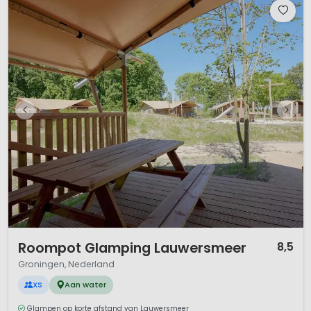
1 / 12
Roompot Glamping Lauwersmeer
8,5
Groningen, Nederland
XS
Aan water
Glampen op korte afstand van Lauwersmeer