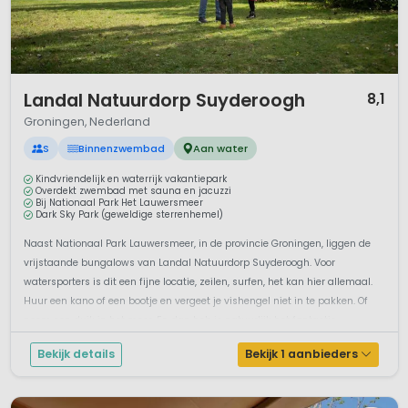
1 / 12
Landal Natuurdorp Suyderoogh
8,1
Groningen, Nederland
S
Binnenzwembad
Aan water
Kindvriendelijk en waterrijk vakantiepark
Overdekt zwembad met sauna en jacuzzi
Bij Nationaal Park Het Lauwersmeer
Dark Sky Park (geweldige sterrenhemel)
Naast Nationaal Park Lauwersmeer, in de provincie Groningen, liggen de
vrijstaande bungalows van Landal Natuurdorp Suyderoogh. Voor
watersporters is dit een fijne locatie, zeilen, surfen, het kan hier allemaal.
Huur een kano of een bootje en vergeet je vishengel niet in te pakken. Of
neem een duik in het meer. En dan heb je natuurlijk het fantastis...
Bekijk details
Bekijk 1 aanbieders