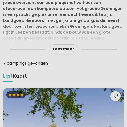
je een overzicht van campings met verhuur van
stacaravans en kampeerplaatsen. Het groene Groningen
is een prachtige plek om er eens echt even uit te zijn.
Landgoed Nienoord, met gelijknamige borg, is de meest
door toeristen bezochte plek in Groningen. Het landgoed
ligt in Leek en bestaat, sinds de bouw van een grote
speeltuin en een modelspoorlijn, als familiepark.
Lees meer
De stad Groningen wordt door veel toeristen bezocht om
de gezelligheid en gemoedelijkheid die in de stad heerst.
In deze overzichtelijke en kindvriendelijke stad zijn fijne,
7
campings gevonden.
grote parken, veel winkels, terrasjes en kroegen. De
Martinitoren en Martinikerk vormen het handelsmerk van
Lijst
Kaart
de stad. Een kampeervakantie op campings in Groningen
is sowieso geslaagd.
Ligging en Omgeving
Het dunbevolkte Groningen is uiterst noordelijk gelegen in
Nederland. De provincie grenst aan de Waddenzee, oostelijk
aan Duitsland en aan de provincies Drenthe en Friesland.