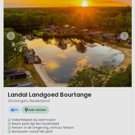
1 / 11
Landal Landgoed Bourtange
Groningen, Nederland
XS
Aan water
Vakantiepark bij zwemvijver
Naast park ligt een buitenbad
Fietsen in de omgeving, verhuur fietsen
Kanovaren vanaf het park