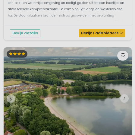
een bos- en waterrijke omgeving en nodigt gasten uit tot een heerlijke en
afwisselende kampeervakantie. De camping ligt langs de Westerwoldse
Aa. De staanplaatsen bevinden zich op grasvelden met beplanting
rondom. Dat wordt een lekker actieve vakantie of toch maar relaxen?Skel...
Bekijk details
Bekijk 1 aanbieders