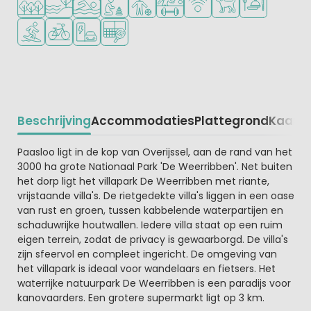
Watersportfaciliteiten
Fietsverhuur
Laadpaal elektrische auto
Padelbaan
Beschrijving
Accommodaties
Plattegrond
Kaart
R
Beschrijving
Paasloo ligt in de kop van Overijssel, aan de rand van het
3000 ha grote Nationaal Park 'De Weerribben'. Net buiten
het dorp ligt het villapark De Weerribben met riante,
vrijstaande villa's. De rietgedekte villa's liggen in een oase
van rust en groen, tussen kabbelende waterpartijen en
schaduwrijke houtwallen. Iedere villa staat op een ruim
eigen terrein, zodat de privacy is gewaarborgd. De villa's
zijn sfeervol en compleet ingericht. De omgeving van
het villapark is ideaal voor wandelaars en fietsers. Het
waterrijke natuurpark De Weerribben is een paradijs voor
kanovaarders. Een grotere supermarkt ligt op 3 km.