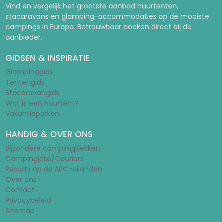
Vind en vergelijk het grootste aanbod huurtenten,
stacaravans en glamping-accommodaties op de mooiste
campings in Europa. Betrouwbaar boeken direct bij de
aanbieder.
GIDSEN & INSPIRATIE
Glampinggids
Tentengids
Stacaravangids
Wat is een huurtent?
Vakantieparken
HANDIG & OVER ONS
Bijzondere campingplekken
Campingjobs/Couriers
Resorts op de ABC-eilanden
Over ons
Contact
Privacybeleid
Sitemap