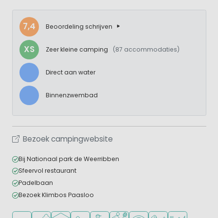
7,4
Beoordeling schrijven
XS
Zeer kleine camping
(87 accommodaties)
Direct aan water
Binnenzwembad
Bezoek campingwebsite
Bij Nationaal park de Weerribben
Sfeervol restaurant
Padelbaan
Bezoek Klimbos Paasloo
Ligt in een bosrijke omgeving
Ligt bij het water
Overdekt zwembad
Aanbevolen voor jonge kinderen
Aanbevolen voor tieners
Veel mogelijkheden om te spor
WiFi beschikbaar
Huisdieren toegesta
Restaurant of p