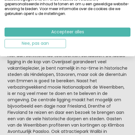
gepersonaliseerde inhoud te tonen en om u een geweldige website-
restaurant.
ervaring te bieden. Voor meer informatie over de cookies die we
gebruiken opent u de instellingen.
Op Villapark de Weerribben hoef je nooit ver te zoeken
naar water
Duik onder in het overdekte zwembad, werp een
Accepteer alles
hengeltje uit in één van de visvijvers, of maak kennis
met het Fluistervaren. Ook in de winter, wanneer het
Nee, pas aan
vriest dat het kraakt, is dit park een aanrader. Je kunt
hier dan schitterende toertochten schaatsen. De ideale
ligging in de kop van Overijssel garandeert veel
vakantieplezier, je bent namelijk in no-time in historische
steden als Hindelopen, Stavoren, maar ook de dierentuin
van Emmen is goed te bereiken. Naast het
verbazingwekkend mooie Nationaalpark de Weerribben,
is er nog veel meer te doen en te beleven in de
omgeving. De centrale ligging maakt het mogelijk om
bijvoorbeeld een dagje naar Friesland, Drenthe of
Flevoland te reizen en daar een bezoek te brengen aan
een van de vele historische dorpen en steden. Gasten
van de Weerribben profiteren van kortingen op Klimbos
Avontuurlijk Paasloo. Ook attractiepark Walibi in