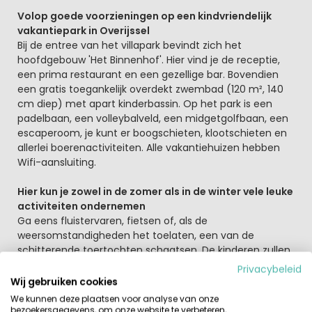
Volop goede voorzieningen op een kindvriendelijk
vakantiepark in Overijssel
Bij de entree van het villapark bevindt zich het
hoofdgebouw 'Het Binnenhof'. Hier vind je de receptie,
een prima restaurant en een gezellige bar. Bovendien
een gratis toegankelijk overdekt zwembad (120 m², 140
cm diep) met apart kinderbassin. Op het park is een
padelbaan, een volleybalveld, een midgetgolfbaan, een
escaperoom, je kunt er boogschieten, klootschieten en
allerlei boerenactiviteiten. Alle vakantiehuizen hebben
Wifi-aansluiting.
Hier kun je zowel in de zomer als in de winter vele leuke
activiteiten ondernemen
Ga eens fluistervaren, fietsen of, als de
weersomstandigheden het toelaten, een van de
schitterende toertochten schaatsen. De kinderen zullen
zich uitstekend vermaken hier, of het nu in het
Privacybeleid
overdekte zwembad is, in de speeltuin of tijdens een
Wij gebruiken cookies
potje voetbal in de tuin. Zelf profiteer je daarnaast van
We kunnen deze plaatsen voor analyse van onze
onder andere een padelbaan en een prima à la carte
bezoekersgegevens, om onze website te verbeteren,