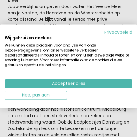
Meer
Jouw verblijf is omgeven door water. Het Veerse Meer
aan je voeten, de Noordzee en de Westerschelde op
korte afstand. Je kijkt vanaf je terras met privé
aanlegsteiger zo het Veerse Meer op. Vergeet dus niet je
hengel in te pakken. Ook voor rolstoelgebruikers is er een
Privacybeleid
Wij gebruiken cookies
rolstoelvriendelijke villa beschikbaar. En mocht je in het
bezit zijn van een eigen boot, dan kun je zelfs een villa
We kunnen deze plaatsen voor analyse van onze
bezoekersgegevens, om onze website te verbeteren,
boeken met eigen boothuis, is dat luxe?
gepersonaliseerde inhoud te tonen en om u een geweldige website-
ervaring te bieden. Voor meer informatie over de cookies die we
Je verblijft hier op een geweldige locatie op
gebruiken opent u de instellingen.
Walcheren
Of je nu een watersporter bent of een zon-, zee- en
Accepteer alles
strandliefhebber in Zeeland heb je alles bij de hand voor
een heerlijke vakantie in Nederland. Verder kun je hier
Nee, pas aan
mooie wandelingen en fietstochten maken. Stop zeker
tijdens je fietstocht in de hoofdstad Middelburg en maak
een wandeling door het historisch centrum. Middelburg
is een stad met een sterk verleden en zeker een
stadswandeling waard. Ook de badplaatsjes Domburg en
Zoutelande zijn leuk om te bezoeken met de lange
winkelstraten en de vele gezellige restaurantjes met