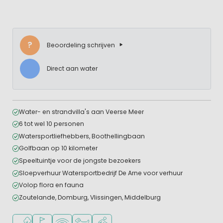
?
Beoordeling schrijven
Direct aan water
Water- en strandvilla's aan Veerse Meer
6 tot wel 10 personen
Watersportliefhebbers, Boothellingbaan
Golfbaan op 10 kilometer
Speeltuintje voor de jongste bezoekers
Sloepverhuur Watersportbedrijf De Arne voor verhuur
Volop flora en fauna
Zoutelande, Domburg, Vlissingen, Middelburg
Ligt bij het water
Golfbaan in de buurt
WiFi beschikbaar
Huisdieren toegestaan
Watersportfaciliteiten