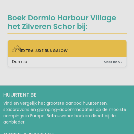
Boek Dormio Harbour Village
het Zilveren Schor bij:
EXTRA LUXE BUNGALOW
EXTRA LUXE BUNGALOW
Dormio
Meer info »
HUURTENT.BE
Vind en vergelijk het grootste aanbod huurtenten,
stacaravans en glamping-accommodaties op de mooiste
campings in Europa. Betrouwbaar boeken direct bij de
aanbieder.