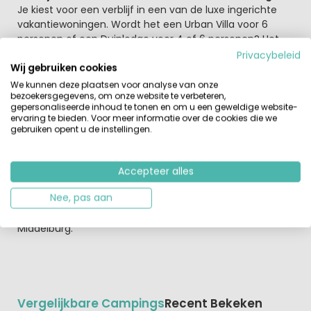
Je kiest voor een verblijf in een van de luxe ingerichte
vakantiewoningen. Wordt het een Urban Villa voor 6
personen of een Duinlodge voor 4 of 6 personen? Het
strand ligt op zeer korte afstand, geniet op een van de
Privacybeleid
vele terrasjes aan de boulevard van een heerlijke lunch
Wij gebruiken cookies
en geniet volop.
We kunnen deze plaatsen voor analyse van onze
bezoekersgegevens, om onze website te verbeteren,
gepersonaliseerde inhoud te tonen en om u een geweldige website-
Zoutelande ontdekken
ervaring te bieden. Voor meer informatie over de cookies die we
In Vlissingen vind je natuurlijk het Maritiem muZeeum,
gebruiken opent u de instellingen.
breng hier zeker met de kinderen een bezoek aan. Leuk
om te bezoeken zijn ook het Klimbos Westerschouwen,
miniatuurpark Mini Mundi en museum de Schotse Huizen
Accepteer alles
in Veere. Kortom een plek om een topvakantie te
Nee, pas aan
beleven voor jong en oud. Dan heb je natuurlijk ook nog
eens de leuke plaatsen als Veere, Domburg en
Middelburg.
Vergelijkbare Campings
Recent Bekeken