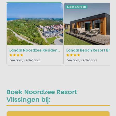
Klein & Groen
Landal Noordzee Résidence Dishoek
Landal Beach Resort Brouwersdam
Zeeland, Nederland
Zeeland, Nederland
Boek Noordzee Resort
Vlissingen bij: