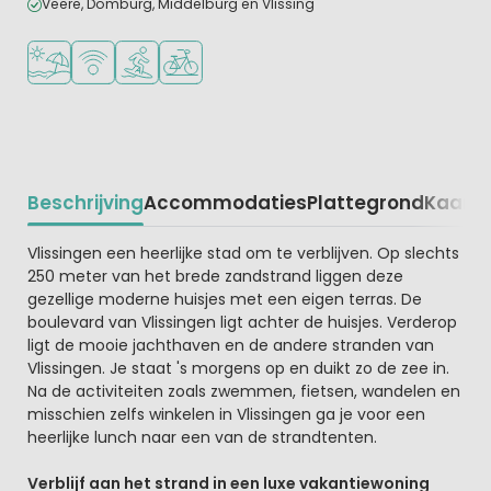
Veere, Domburg, Middelburg en Vlissing
Ligt bij strand en zee
WiFi beschikbaar
Watersportfaciliteiten
Fietsverhuur
Beschrijving
Accommodaties
Plattegrond
Kaart
R
Beschrijving
Vlissingen een heerlijke stad om te verblijven. Op slechts
250 meter van het brede zandstrand liggen deze
gezellige moderne huisjes met een eigen terras. De
boulevard van Vlissingen ligt achter de huisjes. Verderop
ligt de mooie jachthaven en de andere stranden van
Vlissingen. Je staat 's morgens op en duikt zo de zee in.
Na de activiteiten zoals zwemmen, fietsen, wandelen en
misschien zelfs winkelen in Vlissingen ga je voor een
heerlijke lunch naar een van de strandtenten.
Verblijf aan het strand in een luxe vakantiewoning