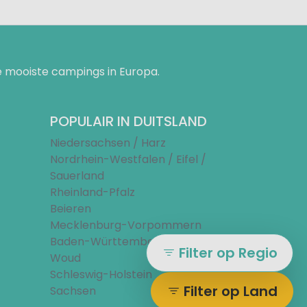
 mooiste campings in Europa.
POPULAIR IN DUITSLAND
Niedersachsen / Harz
Nordrhein-Westfalen / Eifel /
Sauerland
Rheinland-Pfalz
Beieren
Mecklenburg-Vorpommern
Baden-Württemberg / Zwarte
Filter op Regio
Woud
Schleswig-Holstein
Filter op Land
Sachsen