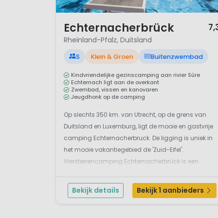
1 / 12
Echternacherbrück
7,
Rheinland-Pfalz, Duitsland
S
Klein & Groen
Buitenzwembad
Kindvriendelijke gezinscamping aan rivier Sûre
Echternach ligt aan de overkant
Zwembad, vissen en kanovaren
Jeugdhonk op de camping
Op slechts 350 km. van Utrecht, op de grens van
Duitsland en Luxemburg, ligt de mooie en gastvrije
camping Echternacherbruck. De ligging is uniek in
het mooie vakantiegebied de 'Zuid-Eifel'.
Viersterrencamping Echternacherbrück is een
gezellige en kindvriendelijke camping. De camping
grenst direct aan de rivier de Sûre. en heeft goede
Bekijk details
Bekijk 1 aanbieders
voorzieninge...