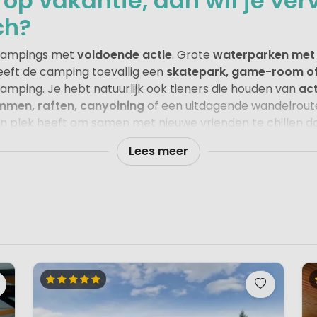
 op vakantie, dan wil je ver
ch?
p campings met
voldoende actie
. Grote
waterparken met s
heeft de camping toevallig een
skatepark, game-room of e
amping. Je hebt natuurlijk ook tieners die houden van
act
mmen, raften, canyoining
of een uitdagende wandelroute
n plek heeft om samen met nieuwe vrienden te chillen dat
vond relaxen dat is precies wat een tiener zoekt.
Lees meer
ings waar tieners zich thuis voelen is veelzijdig. Van g
mpings in de bergen met spannende activiteiten in de om