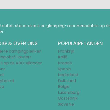
uurtenten, stacaravans en glamping-accommodaties op de
er.
IG & OVER ONS
POPULAIRE LANDEN
ndere campingplekken
Frankrijk
ngjobs/Couriers
Italië
ts op de ABC-eilanden
Kroatië
ons
Spanje
ct
Nederland
ybeleid
Duitsland
ap
België
Luxemburg
Oostenrijk
Slovenië