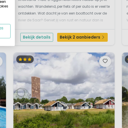
 een
okies
wachten. Wandelend, per fiets of per auto is er veel te
n
ontdekken. Wat dacht je van een boottocht over de
rivier de Saar? Geniet jij van rust en natuur dan is
deze keuze perfect. In het hoogseizoen is er overigens
as
ook genoeg te beleven. Er zijn versp...
Bekijk details
Bekijk 2 aanbieders