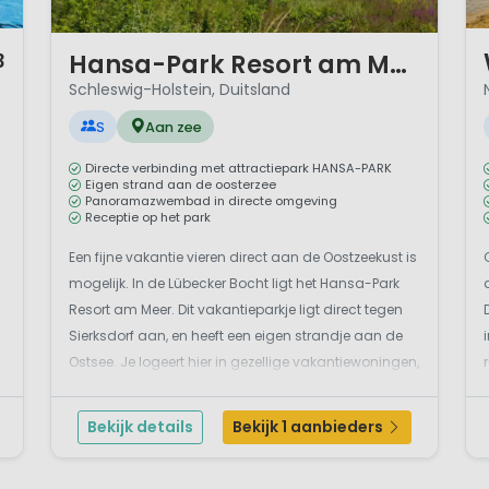
1 
1 / 11
Hansa-Park Resort am Meer
3
Schleswig-Holstein, Duitsland
S
Aan zee
Directe verbinding met attractiepark HANSA-PARK
Eigen strand aan de oosterzee
Panoramazwembad in directe omgeving
Receptie op het park
Een fijne vakantie vieren direct aan de Oostzeekust is
mogelijk. In de Lübecker Bocht ligt het Hansa-Park
Resort am Meer. Dit vakantieparkje ligt direct tegen
Sierksdorf aan, en heeft een eigen strandje aan de
Ostsee. Je logeert hier in gezellige vakantiewoningen,
soms met zeezicht. Dit is een aantrekkelijke
bestemming om de prachtige hanzeste...
Bekijk details
Bekijk 1 aanbieders