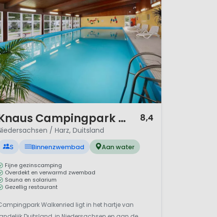
/ 12
Knaus Campingpark Walkenried
8,4
Niedersachsen / Harz, Duitsland
S
Binnenzwembad
Aan water
Fijne gezinscamping
Overdekt en verwarmd zwembad
Sauna en solarium
Gezellig restaurant
Campingpark Walkenried ligt in het hartje van
landelijk Duitsland, in Niedersachsen en aan de