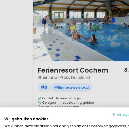
1 / 12
Ferienresort Cochem
8,
Rheinland-Pfalz, Duitsland
S
Binnenzwembad
Ontdek de moezel regio
Gelegen in heuvelachtig gebied
9 en 18 holes golfbaan
Animatieprogramma
Privacy
Wij gebruiken cookies
Dicht bij huis, maar toch zo anders. Op nog geen
We kunnen deze plaatsen voor analyse van onze bezoekersgegevens,
350 kilometer van Utrecht vind je Ferienresort