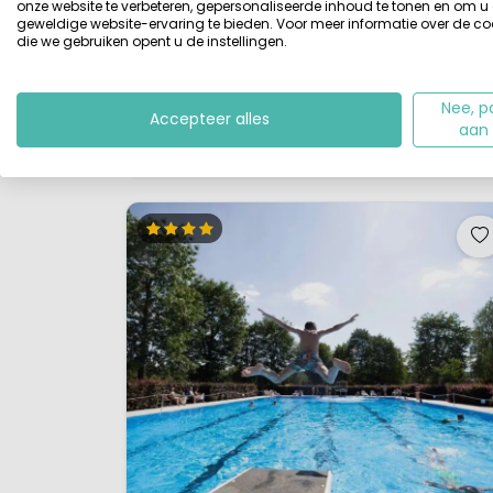
onze website te verbeteren, gepersonaliseerde inhoud te tonen en om u
geweldige website-ervaring te bieden. Voor meer informatie over de co
Cochem, midden in de Moezelstreek, tussen de
die we gebruiken opent u de instellingen.
uitgestrekte wijngaarden. Om het vakantiepark hee
vind je diverse historische plaatsen met een
romantische en authentieke sfeer. Zo ook het
Nee, p
Accepteer alles
aan
plaatsje Cochem zelf, waar het vakantiepark 200
Bekijk details
Bekijk 1 aanbieders
meter hoger van ligt...