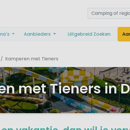
ma's
Aanbieders
Uitgebreid Zoeken
Aa
Kamperen met Tieners
n met Tieners in D