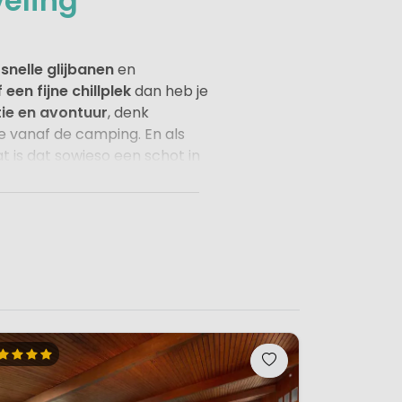
veling
nelle glijbanen
en
en fijne chillplek
dan heb je
ie en avontuur
, denk
 vanaf de camping. En als
 is dat sowieso een schot in
iga grote campings met volop
geving.