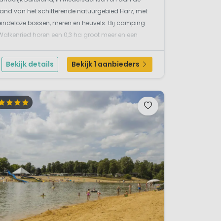
rand van het schitterende natuurgebied Harz, met
eindeloze bossen, meren en heuvels. Bij camping
Walkenried horen een 0,3 ha groot meer en een
verwarmd binnenzwembad. De camping is erg
rustig gelegen aan de oostelijke rand van
Bekijk details
Bekijk 1 aanbieders
Walkenried in het zuidelijke ...