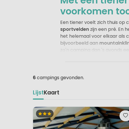
Met een tiener
voorkomen to
Een tiener voelt zich thuis o
sportvelden
zijn een pré. En 
het helemaal voor elkaar als c
bijvoorbeeld aan
mountainkli
zo'n camping dan 's avonds ee
de roos. Overdag actie en 's a
Kortom het overzicht met camp
voorzieningen tot kleinere ca
6
campings gevonden.
Lijst
Kaart