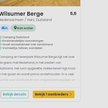
/ 12
Wilsumer Berge
6,6
Niedersachsen / Harz, Duitsland
XL
Aan water
Camping Duitsland
Kindvriendelijke voorzieningen
Groot recreatiemeer met zandstrand
Vismeertje, fietsen, wandelen
Camping en Ferienpark Wilsumer Berge ligt net over
de grens met Nederland, in het westen van
Duitsland. Het ruim opgezette, vlakke terrein ligt mooi
in het groen en wordt prima onderhouden. Er is veel
ruimte voor de kinderen om ongestoord te spelen en
hutten te bouwen in het bos. De familiecamping
beschikt over een eigen recreatiemeer met een
Bekijk details
Bekijk 1 aanbieders
grote...