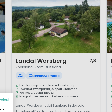
1 / 10
1 
Landal Warsberg
1
7,8
Rheinland-Pfalz, Duitsland
L
Binnenzwembad
Familiecamping in glooiend landschap
Overdekt zwemparadijs/apart kinderbad
Wellness: sauna, jacuzzi
Hoogseizoen leuk activiteitenprogramma
beleid
Landal Warsberg ligt bij Saarburg in de regio
 om
Rheinland-Pfalz. Er liggen kilometers natuur op je te