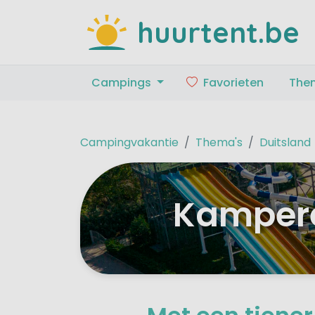
huurtent.be
Campings
Favorieten
The
Campingvakantie
Thema's
Duitsland
Kampere