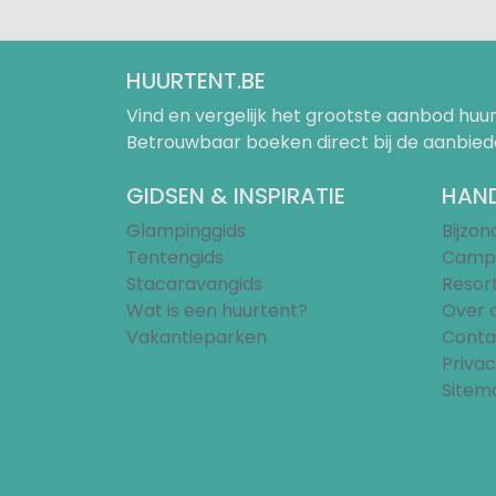
HUURTENT.BE
Vind en vergelijk het grootste aanbod h
Betrouwbaar boeken direct bij de aanbied
GIDSEN & INSPIRATIE
HAND
Glampinggids
Bijzo
Tentengids
Campi
Stacaravangids
Resor
Wat is een huurtent?
Over 
Vakantieparken
Conta
Privac
Sitem