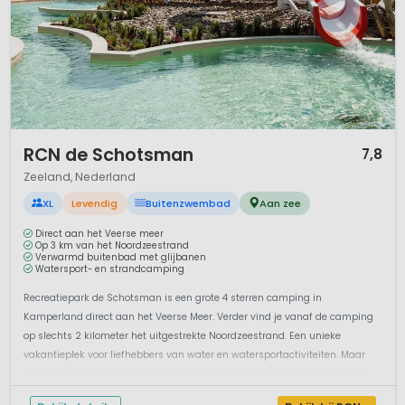
1 / 12
RCN de Schotsman
7,8
Zeeland, Nederland
XL
Levendig
Buitenzwembad
Aan zee
Direct aan het Veerse meer
Op 3 km van het Noordzeestrand
Verwarmd buitenbad met glijbanen
Watersport- en strandcamping
Recreatiepark de Schotsman is een grote 4 sterren camping in
Kamperland direct aan het Veerse Meer. Verder vind je vanaf de camping
op slechts 2 kilometer het uitgestrekte Noordzeestrand. Een unieke
vakantieplek voor liefhebbers van water en watersportactiviteiten. Maar
ook kampeerders die willen genieten van rust en ruimte komen hier aan
hun trekk...