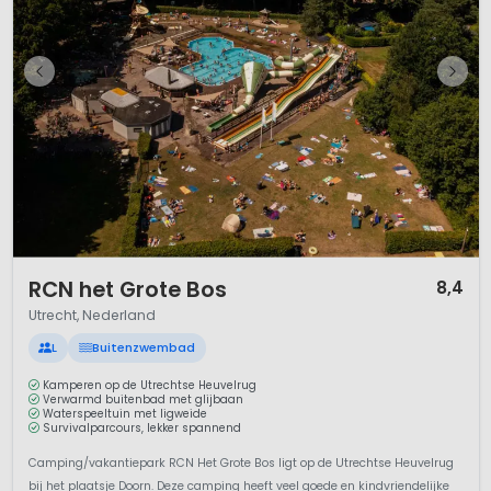
1 / 12
RCN het Grote Bos
8,4
Utrecht, Nederland
L
Buitenzwembad
Kamperen op de Utrechtse Heuvelrug
Verwarmd buitenbad met glijbaan
Waterspeeltuin met ligweide
Survivalparcours, lekker spannend
Camping/vakantiepark RCN Het Grote Bos ligt op de Utrechtse Heuvelrug
bij het plaatsje Doorn. Deze camping heeft veel goede en kindvriendelijke