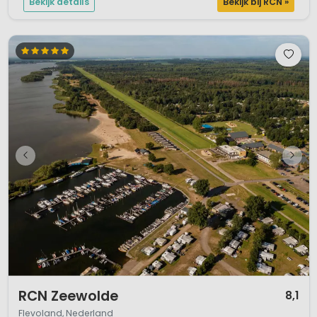
Bekijk details
Bekijk bij RCN »
1 / 12
RCN Zeewolde
8,1
Flevoland, Nederland