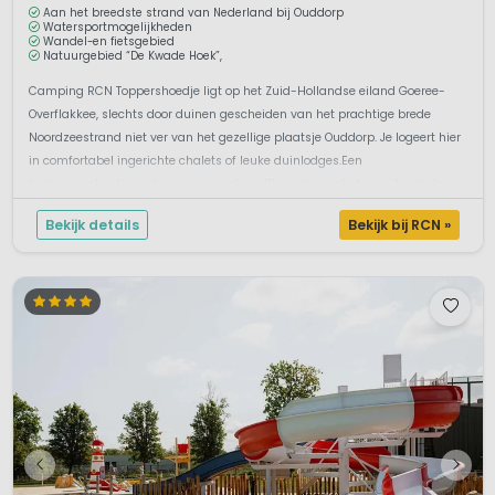
Aan het breedste strand van Nederland bij Ouddorp
Watersportmogelijkheden
Wandel-en fietsgebied
Natuurgebied “De Kwade Hoek”,
Camping RCN Toppershoedje ligt op het Zuid-Hollandse eiland Goeree-
Overflakkee, slechts door duinen gescheiden van het prachtige brede
Noordzeestrand niet ver van het gezellige plaatsje Ouddorp. Je logeert hier
in comfortabel ingerichte chalets of leuke duinlodges.Een
kampeervakantie met zon, zee en strandDe camping ligt op vijf minuten
loopafstand...
Bekijk details
Bekijk bij RCN »