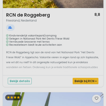
1 / 12
RCN de Roggeberg
8,8
Friesland, Nederland
L
Kindvriendelijk vakantiepark/camping
Gelegen in Nationaal Park Het Drents Friese Wold
Vernieuwde brasserie met terras
Recreatieteam biedt leuke activiteiten aan
RCN de Roggeberg ligt aan de rand van het Nationaal Park “Het Drents
Friese Wold” in Appelscha. Vakantie vieren in eigen land op zo'n toplocatie,
wie wil dit nu niet? In dit ongerepte natuurgebied kun je eindeloos
wandelen en fietsen. Onderweg kun je enkele traditionele schaapskuddes
tegenkomen die meehelpen aan een zo natuurlijk mogel...
Bekijk details
Bekijk bij RCN »