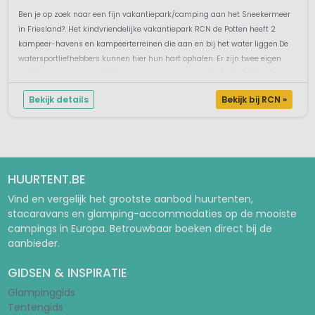
Ben je op zoek naar een fijn vakantiepark/camping aan het Sneekermeer
in Friesland?. Het kindvriendelijke vakantiepark RCN de Potten heeft 2
kampeer-havens en kampeerterreinen die aan en bij het water liggen.De
watersportliefhebbers kunnen hier hun hart ophalen. Er zijn twee eigen
jachthavens, een aan het Sneekermeer en een aan de Grote Potten. Zei...
Bekijk details
Bekijk bij RCN »
HUURTENT.BE
Vind en vergelijk het grootste aanbod huurtenten,
stacaravans en glamping-accommodaties op de mooiste
campings in Europa. Betrouwbaar boeken direct bij de
aanbieder.
GIDSEN & INSPIRATIE
Glampinggids
Tentengids