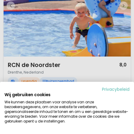
1 / 12
RCN de Noordster
8,0
Drenthe, Nederland
L
Levendig
Buitenzwembad
Privacybeleid
Kindvriendelijk vakantiepark/camping in Drenthe
Wij gebruiken cookies
Waterspeeltuin voor de kleintjes
Indoor speeltuin
We kunnen deze plaatsen voor analyse van onze
Brasserie met terras
bezoekersgegevens, om onze website te verbeteren,
gepersonaliseerde inhoud te tonen en om u een geweldige website-
Vakantiepark/camping RCN de Noordster in Drenthe, bij het plaatsje
ervaring te bieden. Voor meer informatie over de cookies die we
Dwingelo, laat al haar gasten genieten van hun welverdiende Drentse
gebruiken opent u de instellingen.
vakantie. Vakantie op dit vakantiepark (4 sterren) is veel meer dan alleen
genieten van natuurschoon. Er zijn volop mogelijkheden op recreatief en