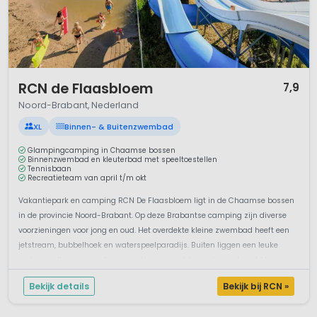
1 / 12
RCN de Flaasbloem
7,9
Noord-Brabant, Nederland
XL
Binnen- & Buitenzwembad
Glampingcamping in Chaamse bossen
Binnenzwembad en kleuterbad met speeltoestellen
Tennisbaan
Recreatieteam van april t/m okt
Vakantiepark en camping RCN De Flaasbloem ligt in de Chaamse bossen
in de provincie Noord-Brabant. Op deze Brabantse camping zijn diverse
voorzieningen voor jong en oud. Het overdekte kleine zwembad heeft een
jetstream, bubbelhoek en waterspeelparadijs. Buiten liggen een leuke
waterspeeltuin en een fijn recreatiemeer met ligweide en strand. Voor ee...
Bekijk details
Bekijk bij RCN »