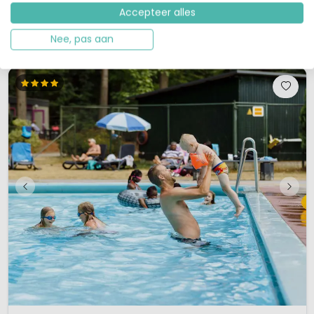
sportief bezig te zijn. Kindvriendelijk vakantiepark in DrentheOp RC...
Accepteer alles
Bekijk details
Bekijk bij RCN »
Nee, pas aan
1 / 12