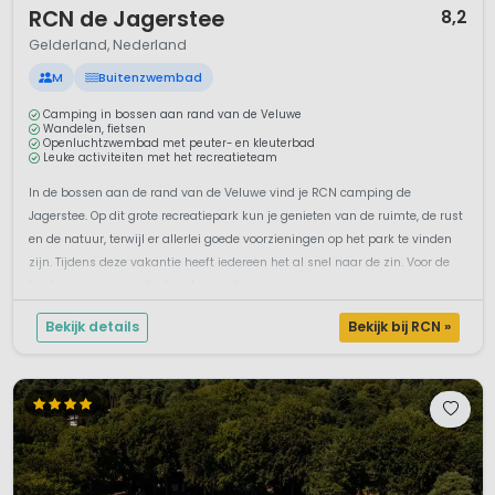
RCN de Jagerstee
8,2
Gelderland, Nederland
M
Buitenzwembad
Camping in bossen aan rand van de Veluwe
Wandelen, fietsen
Openluchtzwembad met peuter- en kleuterbad
Leuke activiteiten met het recreatieteam
In de bossen aan de rand van de Veluwe vind je RCN camping de
Jagerstee. Op dit grote recreatiepark kun je genieten van de ruimte, de rust
en de natuur, terwijl er allerlei goede voorzieningen op het park te vinden
zijn. Tijdens deze vakantie heeft iedereen het al snel naar de zin. Voor de
kinderen is er een uitgebreid recreatieprogramma en een ver...
Bekijk details
Bekijk bij RCN »