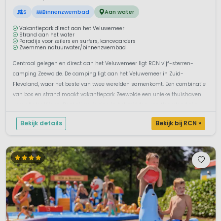
S
Binnenzwembad
Aan water
Vakantiepark direct aan het Veluwemeer
Strand aan het water
Paradijs voor zeilers en surfers, kanovaarders
Zwemmen natuurwater/binnenzwembad
Centraal gelegen en direct aan het Veluwemeer ligt RCN vijf-sterren-
camping Zeewolde. De camping ligt aan het Veluwemeer in Zuid-
Flevoland, waar het beste van twee werelden samenkomt. Een combinatie
van bos en strand maakt vakantiepark Zeewolde een unieke thuishaven
voor alle leeftijden. Dankzij de ligging in het midden van Nederland zijn
vele uits...
Bekijk details
Bekijk bij RCN »