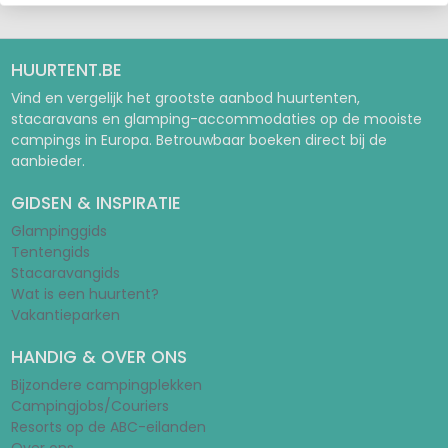
Behalve safaritenten verhuurt Tendi ook Lodgetenten
(safaritenten met sanitair en stromend water)
HUURTENT.BE
Vind en vergelijk het grootste aanbod huurtenten,
stacaravans en glamping-accommodaties op de mooiste
campings in Europa. Betrouwbaar boeken direct bij de
aanbieder.
GIDSEN & INSPIRATIE
Glampinggids
Tentengids
Stacaravangids
Wat is een huurtent?
Vakantieparken
HANDIG & OVER ONS
Bijzondere campingplekken
Campingjobs/Couriers
Resorts op de ABC-eilanden