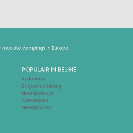
 mooiste campings in Europa.
POPULAIR IN BELGIË
Ardennen
Belgisch Limburg
Noordzeekust
Antwerpen
Henegouwen