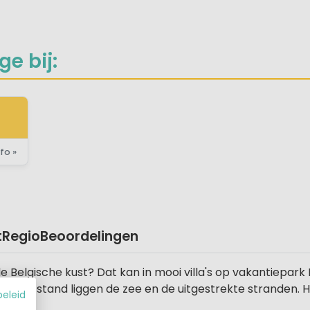
e bij:
fo »
t
Regio
Beoordelingen
 Belgische kust? Dat kan in mooi villa's op vakantiepark
loopafstand liggen de zee en de uitgestrekte stranden. 
beleid