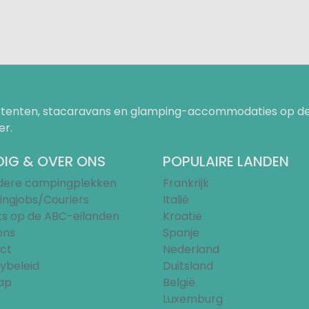
uurtenten, stacaravans en glamping-accommodaties op de
er.
IG & OVER ONS
POPULAIRE LANDEN
ndere campingplekken
Frankrijk
ngjobs/Couriers
Italië
ts op de ABC-eilanden
Kroatië
ons
Spanje
ct
Nederland
ybeleid
Duitsland
ap
België
Luxemburg