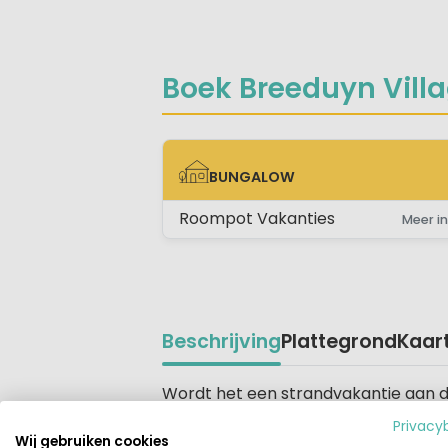
Boek Breeduyn Villag
BUNGALOW
BUNGALOW
Roompot Vakanties
Meer in
Beschrijving
Plattegrond
Kaar
Beschrijving
Wordt het een strandvakantie aan de
Noordzeekust. Op slechts 5 minuten 
Privacy
relaxen en genieten van de zon.
Wij gebruiken cookies