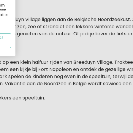
 om
 een
okies
Breeduyn Village liggen aan de Belgische Noordzeekust. Z
Wordt het zon, zee of strand of een lekkere winterse wande
en en genieten van de natuur. Of pak je liever de fiets 
as
op een klein halfuur rijden van Breeduyn Village. Trakt
eem een kijkje bij Fort Napoleon en ontdek de gezellige wi
rk spelen de kinderen nog even in de speeltuin, terwijl
n. Vakantie aan de Noordzee in België wordt sowieso een
ekers een speeltuin.