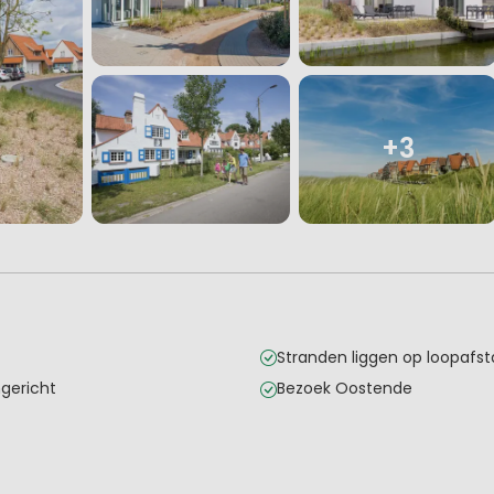
+3
Stranden liggen op loopafs
gericht
Bezoek Oostende
en
oegestaan