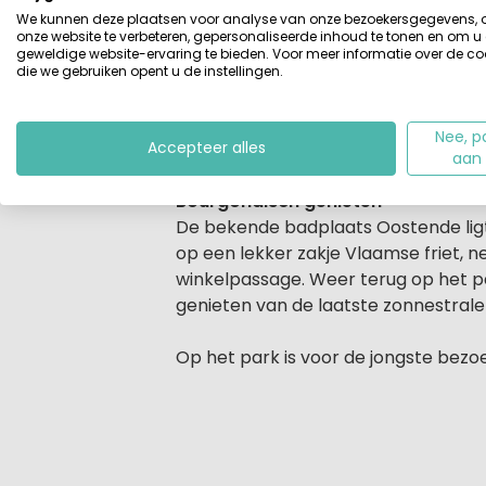
We kunnen deze plaatsen voor analyse van onze bezoekersgegevens,
onze website te verbeteren, gepersonaliseerde inhoud te tonen en om u
Vakantie aan de Belgische kust
geweldige website-ervaring te bieden. Voor meer informatie over de co
De luxe bungalows van vakantiepark 
die we gebruiken opent u de instellingen.
zul je het hier naar je zin hebben. 
duingebieden kun je eindeloos wandel
Nee, p
kastelen en pittoreske dorpjes?
Accepteer alles
aan
Bourgondisch genieten
De bekende badplaats Oostende ligt 
op een lekker zakje Vlaamse friet, n
winkelpassage. Weer terug op het pa
genieten van de laatste zonnestrale
Op het park is voor de jongste bezo