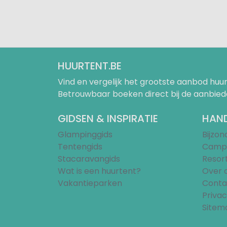
HUURTENT.BE
Vind en vergelijk het grootste aanbod h
Betrouwbaar boeken direct bij de aanbied
GIDSEN & INSPIRATIE
HAND
Glampinggids
Bijzo
Tentengids
Campi
Stacaravangids
Resor
Wat is een huurtent?
Over 
Vakantieparken
Conta
Privac
Sitem