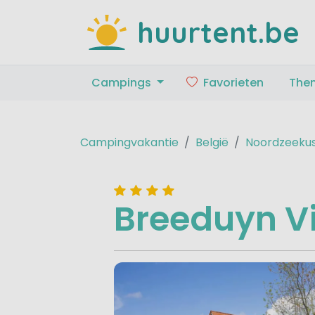
huurtent.be
Campings
Favorieten
The
Campingvakantie
België
Noordzeeku
Breeduyn Vi