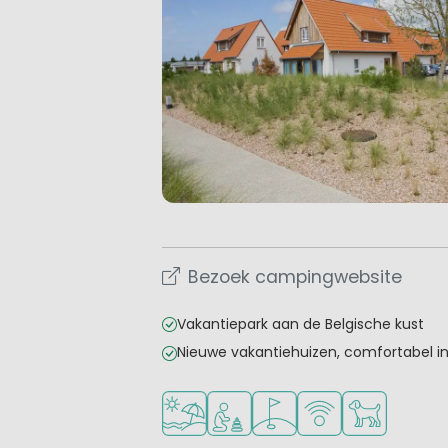
Bezoek campingwebsite
Vakantiepark aan de Belgische kust
Nieuwe vakantiehuizen, comfortabel in
Ligt bij strand en zee
Aanbevolen voor jonge kinder
Golfbaan in de buurt
WiFi beschikbaar
Huisdieren t