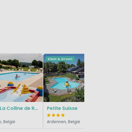
Klein & Groen
Klein & Gr
Hohenb
Ardennen,
Floreal La Colline de Rabais
Petite Suisse
, België
Ardennen, België