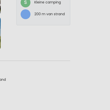
S
Kleine camping
200 m van strand
tand