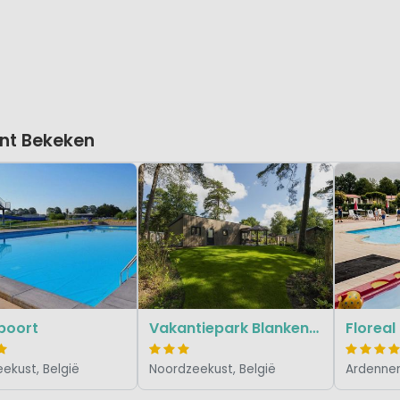
nt Bekeken
poort
Vakantiepark Blankenberger Duinen
ekust, België
Noordzeekust, België
Ardennen