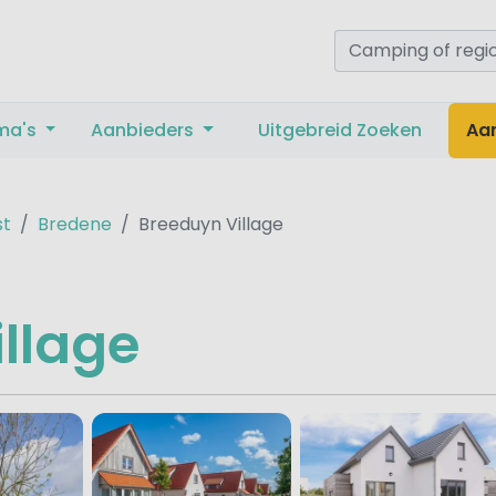
ma's
Aanbieders
Uitgebreid Zoeken
Aa
st
Bredene
Breeduyn Village
llage