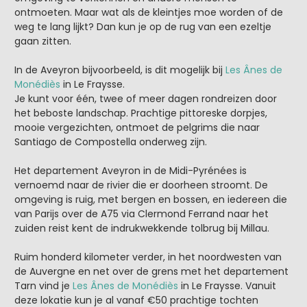
ontmoeten. Maar wat als de kleintjes moe worden of de
weg te lang lijkt? Dan kun je op de rug van een ezeltje
gaan zitten.
In de Aveyron bijvoorbeeld, is dit mogelijk bij
Les Ânes de
Monédiès
in Le Fraysse.
Je kunt voor één, twee of meer dagen rondreizen door
het beboste landschap. Prachtige pittoreske dorpjes,
mooie vergezichten, ontmoet de pelgrims die naar
Santiago de Compostella onderweg zijn.
Het departement Aveyron in de Midi-Pyrénées is
vernoemd naar de rivier die er doorheen stroomt. De
omgeving is ruig, met bergen en bossen, en iedereen die
van Parijs over de A75 via Clermond Ferrand naar het
zuiden reist kent de indrukwekkende tolbrug bij Millau.
Ruim honderd kilometer verder, in het noordwesten van
de Auvergne en net over de grens met het departement
Tarn vind je
Les Ânes de Monédiès
in Le Fraysse. Vanuit
deze lokatie kun je al vanaf €50 prachtige tochten