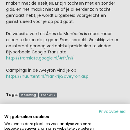
maken met de ezeltjes. Er zijn tochten met en zonder
gids, en het maakt niet uit of je al eerder zo’n tocht
gemaakt hebt, je wordt uitgebreid voorgelicht en
geïnstrueerd voor je op pad gaat.
De website van Les Ânes de Monédiès is mooi, maar
alleen te lezen als je goed Frans spreekt. Gelukkig zijn er
op internet genoeg vertaal-hulpmiddelen te vinden.
Bijvoorbeeld Google Translate:
http://translate.google.nl/#fr/nl/
.
Campings in de Aveyron vind je op
https://huurtent.nl/frankrijk/aveyron.asp
.
Tags:
beleving
Frankrijk
Privacybeleid
Wij gebruiken cookies
Over Ruud
Maak me blij en neem me mee naar een
We kunnen deze plaatsen voor analyse van onze
bezoekersgegevens, om onze website te verbeteren,
leuke groene camping, vroeger met