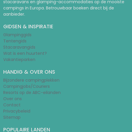
stacaravans en glamping-accommodaties op de mooiste
campings in Europa. Betrouwbaar boeken direct bij de
aanbieder.
GIDSEN & INSPIRATIE
Glampinggids
Tentengids
Stacaravangids
Wat is een huurtent?
Vakantieparken
HANDIG & OVER ONS
Bijzondere campingplekken
Campingjobs/Couriers
Resorts op de ABC-eilanden
Over ons
Contact
Privacybeleid
Sitemap
POPULAIRE LANDEN