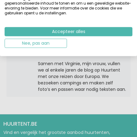
gepersonaliseerde inhoud te tonen en om u een geweldige website-
onze eigen tent en later met kinderen
ervaring te bieden. Voor meer informatie over de cookies die we
huurden we liever een stacaravan of
gebruiken opent u de instellingen.
bungalowtent. En zo gebeurde het, meer
dan 20 jaar geleden tijdens een vakantie
in Spanje, dat bij een goed glas wijn het
Accepteer alles
plan ontstond om een website te
Nee, pas aan
ontwikkelen met een overzicht van
verhuuraccommodaties op campings.
Samen met Virginie, mijn vrouw, vullen
we al enkele jaren de blog op Huurtent
met onze reizen door Europa. We
bezoeken campings en maken zelf
foto’s en passen waar nodig teksten aan.
HUURTENT.BE
Vind en vergelijk het grootste aanbod huurtenten,