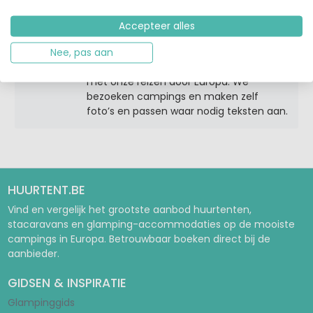
ontwikkelen met een overzicht van
verhuuraccommodaties op campings.
Accepteer alles
Samen met Virginie, mijn vrouw, vullen
Nee, pas aan
we al enkele jaren de blog op Huurtent
met onze reizen door Europa. We
bezoeken campings en maken zelf
foto’s en passen waar nodig teksten aan.
HUURTENT.BE
Vind en vergelijk het grootste aanbod huurtenten,
stacaravans en glamping-accommodaties op de mooiste
campings in Europa. Betrouwbaar boeken direct bij de
aanbieder.
GIDSEN & INSPIRATIE
Glampinggids