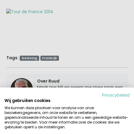
Tags:
beleving
Frankrijk
Over Ruud
Maak me blij en neem me mee naar een
leuke groene camping, vroeger met
Privacybeleid
onze eigen tent en later met kinderen
Wij gebruiken cookies
huurden we liever een stacaravan of
We kunnen deze plaatsen voor analyse van onze
bungalowtent. En zo gebeurde het, meer
bezoekersgegevens, om onze website te verbeteren,
gepersonaliseerde inhoud te tonen en om u een geweldige website-
dan 20 jaar geleden tijdens een vakantie
ervaring te bieden. Voor meer informatie over de cookies die we
in Spanje, dat bij een goed glas wijn het
gebruiken opent u de instellingen.
plan ontstond om een website te