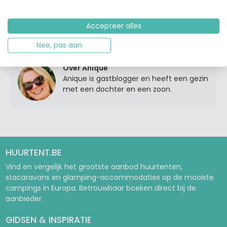
Accepteer alles
Tags:
beleving
geld
vakantie
Nee, pas aan
Over Anique
Anique is gastblogger en heeft een gezin
met een dochter en een zoon.
HUURTENT.BE
Vind en vergelijk het grootste aanbod huurtenten,
stacaravans en glamping-accommodaties op de mooiste
campings in Europa. Betrouwbaar boeken direct bij de
aanbieder.
GIDSEN & INSPIRATIE