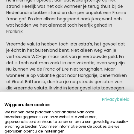
strand. Heerlijk was het ook wanneer je terug thuis bij de
Nederlandse bakker stond en dan per ongeluk een Franse
franc gaf. En dan elkaar begrijpend aankijken; want och,
wat hadden we het allemaal toch heerlijk gehad in
Frankrijk.
Vreemde valuta hebben toch iets extra’s, het gevoel dat
je écht in het buitenland bent. Niet alleen weg van je
vertrouwde WC-tje maar ook van je vertrouwde geld. En
dat is toch wat men zoekt in een vakantie; even weg zijn.
Nu kunnen we de Franc of Lire niet terughalen. Maar
wanneer je op vakantie gaat naar Hongarije, Denemarken
of Groot Brittannië, dan kun je nog steeds genieten van
die vreemde valuta. Ik vind in ieder geval iets toevoegen
aan je vakantie. Alleen efficiënt is het niet. Maar om je nu
Privacybeleid
tripjes naar de bank of zweetdruppels bij een buitenlands
Wij gebruiken cookies
pinautomaat te besparen kun je via GWK (wissel bureau)
We kunnen deze plaatsen voor analyse van onze
geld ‘bestellen’. Online. Dat vind ik dan weer heel
bezoekersgegevens, om onze website te verbeteren,
makkelijk. Een beetje meer buitenland, maar wel efficiënt.
gepersonaliseerde inhoud te tonen en om u een geweldige website-
ervaring te bieden. Voor meer informatie over de cookies die we
gebruiken opent u de instellingen.