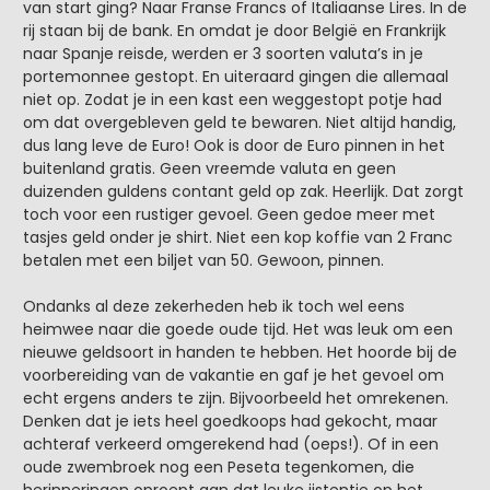
van start ging? Naar Franse Francs of Italiaanse Lires. In de
rij staan bij de bank. En omdat je door België en Frankrijk
naar Spanje reisde, werden er 3 soorten valuta’s in je
portemonnee gestopt. En uiteraard gingen die allemaal
niet op. Zodat je in een kast een weggestopt potje had
om dat overgebleven geld te bewaren. Niet altijd handig,
dus lang leve de Euro! Ook is door de Euro pinnen in het
buitenland gratis. Geen vreemde valuta en geen
duizenden guldens contant geld op zak. Heerlijk. Dat zorgt
toch voor een rustiger gevoel. Geen gedoe meer met
tasjes geld onder je shirt. Niet een kop koffie van 2 Franc
betalen met een biljet van 50. Gewoon, pinnen.
Ondanks al deze zekerheden heb ik toch wel eens
heimwee naar die goede oude tijd. Het was leuk om een
nieuwe geldsoort in handen te hebben. Het hoorde bij de
voorbereiding van de vakantie en gaf je het gevoel om
echt ergens anders te zijn. Bijvoorbeeld het omrekenen.
Denken dat je iets heel goedkoops had gekocht, maar
achteraf verkeerd omgerekend had (oeps!). Of in een
oude zwembroek nog een Peseta tegenkomen, die
herinneringen oproept aan dat leuke ijstentje op het