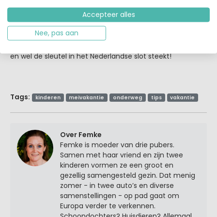
ooit kreeg, is het meenemen van
een aantal kleine
Accepteer alles
cadeautjes
voor de kinderen. Iets nieuws helpt soms om
ze weer een poosje zoet te houden. Dat wordt nog snel
Nee, pas aan
even een bezoekje aan de speelgoedwinkel in dat leuke
dorpje verderop… Grote kans dat jij over 1300 km relaxed
en wel de sleutel in het Nederlandse slot steekt!
Tags:
kinderen
meivakantie
onderweg
tips
vakantie
Over Femke
Femke is moeder van drie pubers.
Samen met haar vriend en zijn twee
kinderen vormen ze een groot en
gezellig samengesteld gezin. Dat menig
zomer - in twee auto’s en diverse
samenstellingen - op pad gaat om
Europa verder te verkennen.
Schoondochters? Huisdieren? Allemaal