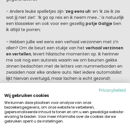
- Andere leuke spelletjes zijn ’
zeg eens uh
’ en ’ik zie ik zie
wat jij niet ziet’. ’Ik ga op reis en ik neem mee…’ is natuurlijk
een klassieker en ook voor een gezellig
potje Galgje
ben
ik altijd te porren;
- Hebben jullie wel eens een verhaal verzonnen met z’n
allen? Om de beurt een stukje van het
verhaal verzinnen
en vertellen
, levert hilarische momenten op. Ik herinner
me ook nog een autoreis waarin we om beurten gekke
zinnen bedachten met de letters van nummerborden en
zwaaiden naar elke andere auto. Niet iedere automobilist
lijkt hiervan overtuigd, maar lachen is echt gezond!;
Privacybeleid
- Los van de spelletjes, heb je als voorbereide ouder
Wij gebruiken cookies
natuurlijk gedacht aan
opbergzakken
vol met pennen,
papier, kleur- en vakantiespeelboeken en puzzels. Zonder
We kunnen deze plaatsen voor analyse van onze
bezoekersgegevens, om onze website te verbeteren,
kleurpotloden
immers geen vakantie.
gepersonaliseerde inhoud te tonen en om u een geweldige website-
ervaring te bieden. Voor meer informatie over de cookies die we
Weet je het ondanks bovenstaande spelletjes echt even
gebruiken opent u de instellingen.
niet meer en slaat de verveling toch toe? Een tip die ik