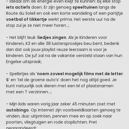
- Ideaal om de energie even kwijt te kunnen: bij elke stop
iets actiefs
doen. Er zijn genoeg
speeltuinen
langs de
Route du Soleil en ook een korte wandeling of een partijtje
voetbal of tikkertje
werkt prima. Het eerste uur na de
stop zul je ze niet meer horen…;
- Het blijft leuk:
liedjes zingen
. Als je Kinderen voor
Kinderen, K3 en alle 38 luistersprookjes beu bent, bedenk
dan dat ook jouw playlist reuze leerzaam is voor je
kinderen. De juf zal na de vakantie versteld staan van hun
Engelse uitspraak;
- Spelletjes als ’
noem zoveel mogelijk films met de letter
S
’ en ’tel de groene auto’s’ doen het nog altijd goed. Je
kunt natuurlijk ook dieren met een M of plaatsnamen
met een T verzinnen…;
- Mijn kids waren vorig jaar zeker 45 minuten zoet met
autobingo
. Op internet zijn voorbeeldkaarten genoeg te
vinden, dus: uitprinten, pennen mee en op zoek naar
poorten, vliegtuigen en rode stoplichten. Pret
gegarandeerd!;