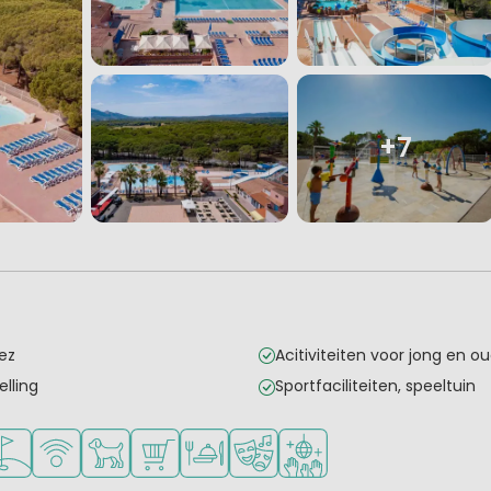
+7
ez
Acitiviteiten voor jong en o
lling
Sportfaciliteiten, speeltuin
onge kinderen
oor tieners
gelijkheden om te sporten
lfbaan in de buurt
WiFi beschikbaar
Huisdieren toegestaan
Campingwinkel/Supermarkt
Restaurant of pizzeria
Animatieprogramma
Discotheek