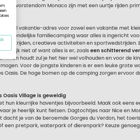
of het vorstendom Monaco zijn met een uurtje rijden pri
 om
 een
okies
n ideaal vakantie-adres voor zowel een vakantie met kle
een vriendelijke familiecamping waar alles is ingericht vo
as
edstrijden, creatieve activiteiten en sportwedstrijden. Er
genlijk niet af want alles is er, zoals
een schitterend 
wemmen houdt zul je het hier wel volhouden en voor de kind
mogen. Voor de jongste kinderen is er een leuke grote wat
mes Oasis. De hoge bomen op de camping zorgen ervoor 
Oasis Village is geweldig
 hun kleurrijke haventjes bijvoorbeeld. Maak ook eens 
waar je heerlijk kunt fietsen. Dagtochtjes naar Nice en Mo
t dacht je van de beroemde Gorges du Verdon, het toeri
Of een pretpark, waterpark of dierenpark? Keuze genoeg