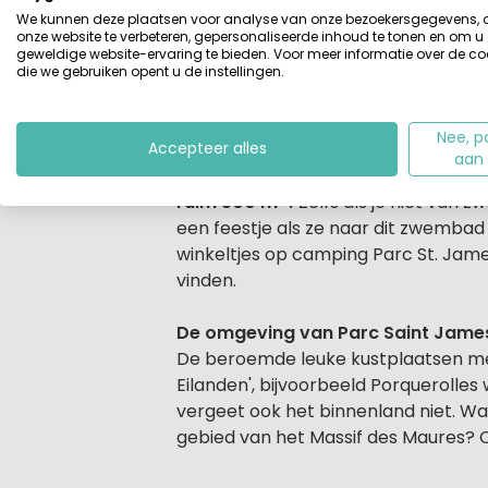
maar ook plaatsen als Nice, Cannes 
We kunnen deze plaatsen voor analyse van onze bezoekersgegevens,
onze website te verbeteren, gepersonaliseerde inhoud te tonen en om u
geweldige website-ervaring te bieden. Voor meer informatie over de co
Zon, zee en strand
die we gebruiken opent u de instellingen.
Deze
licht glooiende camping
is ee
kinderen. Parc Saint James Oasis is 
Nee, p
Club organiseert spelletjes, make-upw
Accepteer alles
aan
hoeft camping Parc St. James Oasis ei
ruim 500 m² !
Zelfs als je niet van z
een feestje als ze naar dit zwembad 
winkeltjes op camping Parc St. Ja
vinden.
De omgeving van Parc Saint James 
De beroemde leuke kustplaatsen met
Eilanden', bijvoorbeeld Porquerolles 
vergeet ook het binnenland niet. Wa
gebied van het Massif des Maures? 