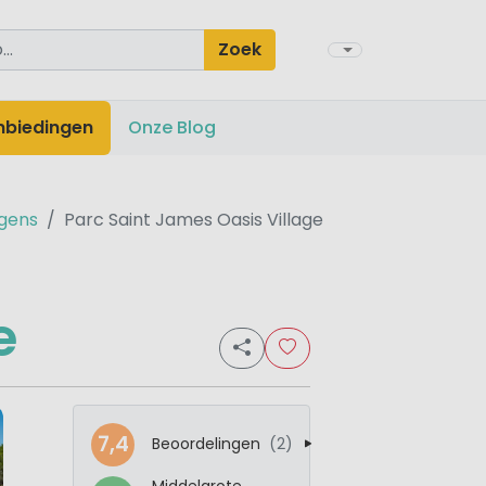
Zoek
nbiedingen
Onze Blog
gens
Parc Saint James Oasis Village
e
7,4
Beoordelingen
(2)
Middelgrote