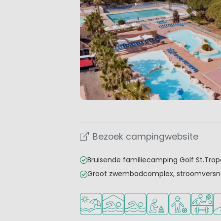
Bezoek campingwebsite
Bruisende familiecamping Golf St.Trop
Groot zwembadcomplex, stroomversne
Ligt bij strand en zee
Overdekt zwembad
Openlucht zwembad
Aanbevolen voor j
Aanbevolen v
Veel mo
Go