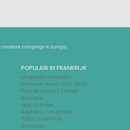
 mooiste campings in Europa.
POPULAIR IN FRANKRIJK
Languedoc-Roussillon
Provence-Alpes-Côte d'Azur
Pays de la Loire / Vendée
Bretagne
Midi-Pyrénées
Aquitaine / Les Landes
Poitou-Charentes
Dordogne