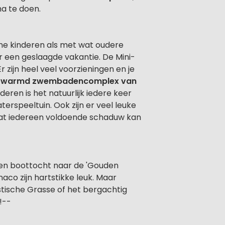
ma te doen.
ine kinderen als met wat oudere
or een geslaagde vakantie. De Mini-
 zijn heel veel voorzieningen en je
verwarmd zwembadencomplex van
eren is het natuurlijk iedere keer
erspeeltuin. Ook zijn er veel leuke
dat iedereen voldoende schaduw kan
een boottocht naar de 'Gouden
naco zijn hartstikke leuk. Maar
stische Grasse of het bergachtig
!--