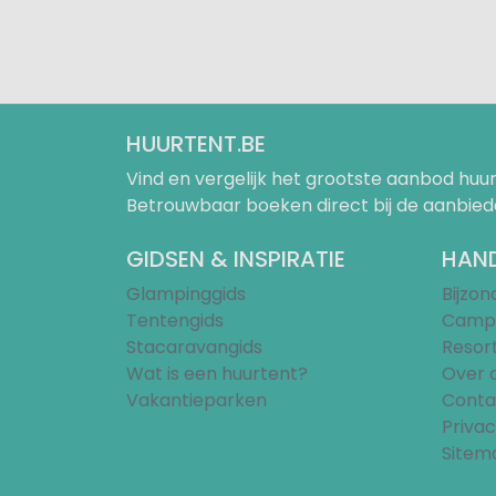
HUURTENT.BE
Vind en vergelijk het grootste aanbod h
Betrouwbaar boeken direct bij de aanbied
GIDSEN & INSPIRATIE
HAND
Glampinggids
Bijzo
Tentengids
Campi
Stacaravangids
Resor
Wat is een huurtent?
Over 
Vakantieparken
Conta
Privac
Sitem