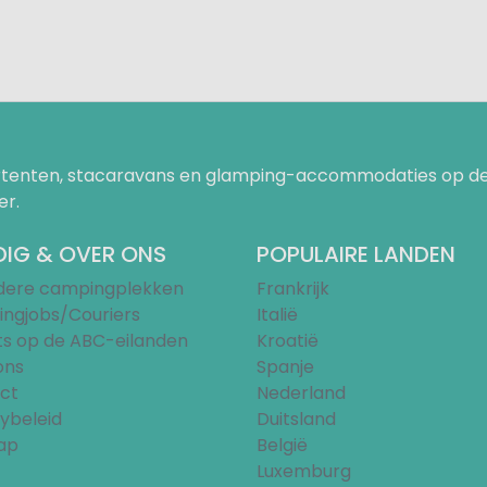
uurtenten, stacaravans en glamping-accommodaties op de
er.
IG & OVER ONS
POPULAIRE LANDEN
ndere campingplekken
Frankrijk
ngjobs/Couriers
Italië
ts op de ABC-eilanden
Kroatië
ons
Spanje
ct
Nederland
ybeleid
Duitsland
ap
België
Luxemburg