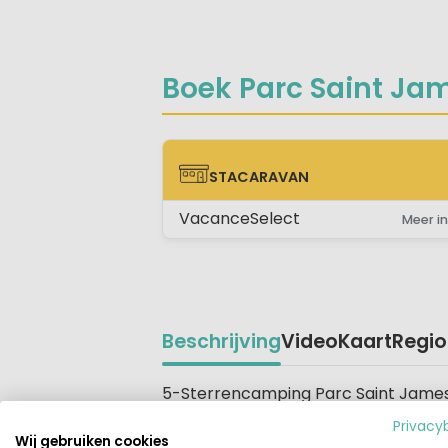
Boek Parc Saint Jame
STACARAVAN
STACARAVAN
VacanceSelect
Meer in
Beschrijving
Video
Kaart
Regio
Beschrijving
5-Sterrencamping Parc Saint James 
met een supermarkt, ligt op ca. 4 k
Privacy
plekjes van het achterland te leren k
Wij gebruiken cookies