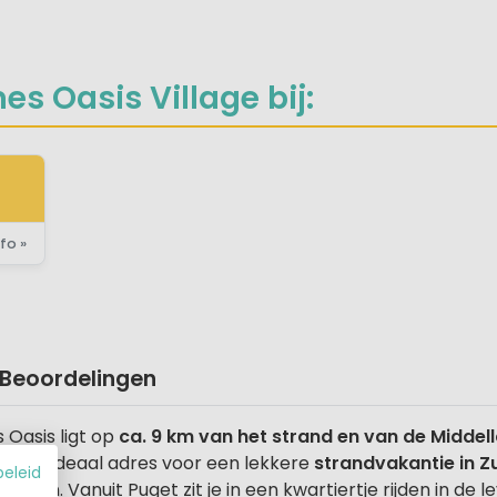
s Oasis Village bij:
fo »
Beoordelingen
Oasis ligt op
ca. 9 km van het strand en van de Middel
m. Een ideaal adres voor een lekkere
strandvakantie in Zu
beleid
ennen. Vanuit Puget zit je in een kwartiertje rijden in de