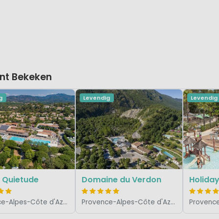
nt Bekeken
g
Levendig
Levendig
 Quietude
Domaine du Verdon
Holida
Provence-Alpes-Côte d'Azur, Frankrijk
Provence-Alpes-Côte d'Azur, Frankrijk