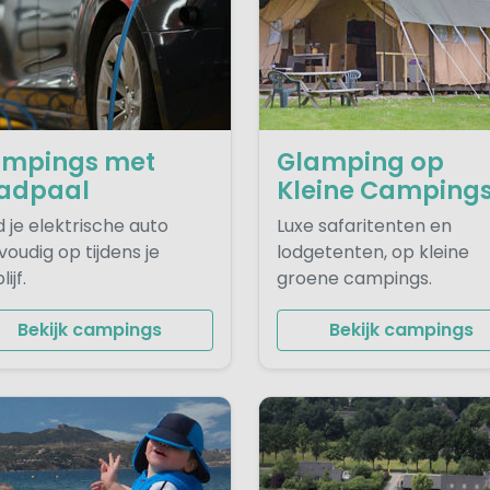
mpings met
Glamping op
adpaal
Kleine Camping
 je elektrische auto
Luxe safaritenten en
oudig op tijdens je
lodgetenten, op kleine
ijf.
groene campings.
Bekijk campings
Bekijk campings