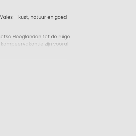
ales – kust, natuur en goed
hotse Hooglanden tot de ruige
 kampeervakantie zijn vooral
moderne huuraccommodaties
taurants en familie-
Wales of een cultuurtrip naar
s een eenvoudige manier om
wijl je geniet van het gemak