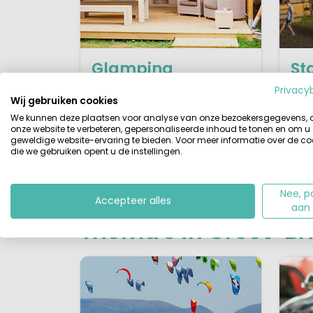
Glamping
St
ch
Luxe verblijven in safaritent,
Privacy
Wij gebruiken cookies
lodgetent of glamping-
Com
We kunnen deze plaatsen voor analyse van onze bezoekersgegevens,
stacaravan.
eige
onze website te verbeteren, gepersonaliseerde inhoud te tonen en om u
geweldige website-ervaring te bieden. Voor meer informatie over de co
die we gebruiken opent u de instellingen.
Bekijk campings
Nee, p
Accepteer alles
aan
Thema's in Groot-Br