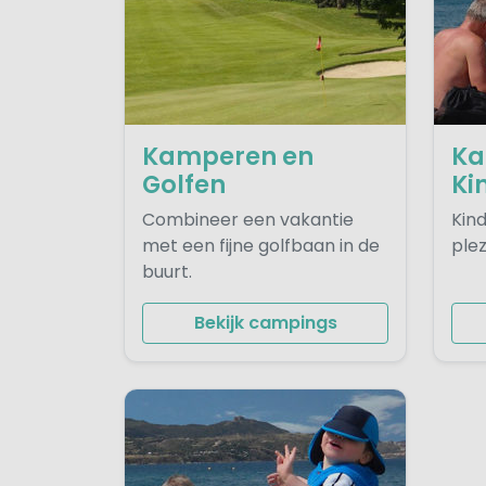
Kamperen en
Ka
Golfen
Ki
Combineer een vakantie
Kind
met een fijne golfbaan in de
plez
buurt.
Bekijk campings