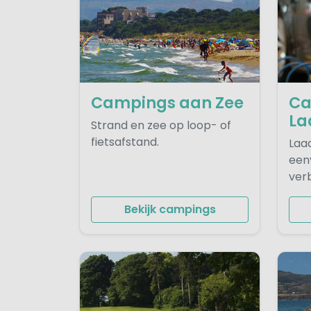
Campings aan Zee
Ca
La
Strand en zee op loop- of
fietsafstand.
Laad
eenv
verbl
Bekijk campings