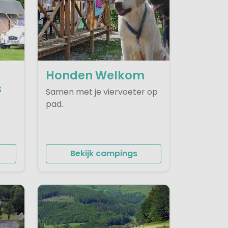
Honden Welkom
s
Samen met je viervoeter op
pad.
Bekijk campings