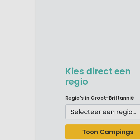
Kies direct een
regio
Camping Noord Engeland
Regio's in Groot-Brittannië
Camping Schotland
Camping Wales
Camping Zuid Engeland
Camping Zuid West Engel
Toon Campings