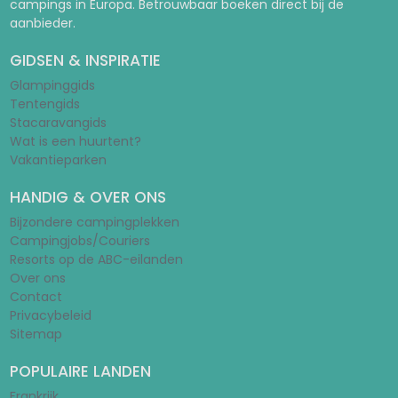
campings in Europa. Betrouwbaar boeken direct bij de
aanbieder.
GIDSEN & INSPIRATIE
Glampinggids
Tentengids
Stacaravangids
Wat is een huurtent?
Vakantieparken
HANDIG & OVER ONS
Bijzondere campingplekken
Campingjobs/Couriers
Resorts op de ABC-eilanden
Over ons
Contact
Privacybeleid
Sitemap
POPULAIRE LANDEN
Frankrijk