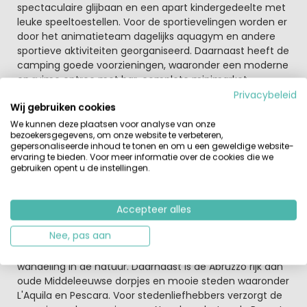
spectaculaire glijbaan en een apart kindergedeelte met
leuke speeltoestellen. Voor de sportievelingen worden er
door het animatieteam dagelijks aquagym en andere
sportieve aktiviteiten georganiseerd. Daarnaast heeft de
camping goede voorzieningen, waaronder een moderne
en ruime entree met bar, complete minimarket,
verzorgd restaurant en pizzeria waar je kunt genieten
Privacybeleid
Wij gebruiken cookies
van de echte Italiaanse pizza. Er is WIFI, bij de receptie,
tegen betaling.
We kunnen deze plaatsen voor analyse van onze
bezoekersgegevens, om onze website te verbeteren,
gepersonaliseerde inhoud te tonen en om u een geweldige website-
Abruzzo ontdekken vanaf de camping
ervaring te bieden. Voor meer informatie over de cookies die we
Elke dag worden er door de camping leuke excursies
gebruiken opent u de instellingen.
georganiseerd, want in Abruzzo is er voor ieder wat wils.
Het binnenland van Abruzzo wordt gedomineerd door de
vruchtbare Apennijnen, het is nog één van de laatste
Accepteer alles
ongerepte gebieden van Italië. Bovendien bevindt zich in
Nee, pas aan
de regio het Nationale Park 'Gran Sasso', de hoogste berg
(2912m) waar je kunt genieten van een heerlijke
wandeling in de natuur. Daarnaast is de Abruzzo rijk aan
oude Middeleeuwse dorpjes en mooie steden waaronder
L'Aquila en Pescara. Voor stedenliefhebbers verzorgt de