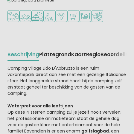
Dorp ligt op 2 kilometer
Ligt bij strand en zee
Openlucht zwembad
Wellnessfaciliteiten
Aanbevolen voor jonge kinderen
WiFi beschikbaar
Campingwinkel/Supermarkt
Restaurant of pizzeria
Animatieprogramm
Beschrijving
Plattegrond
Kaart
Regio
Beoordeling
Beschrijving
Camping Village Lido D'Abbruzzo is een ruim
vakantiepark direct aan zee met een gezellige Italiaanse
sfeer. Het langgerekte strand hoort bij de camping zelf
en staat geheel ter beschikking van de gasten van de
camping.
Waterpret voor alle leeftijden
Op deze 4 sterren camping zul je jezelf nooit vervelen;
het professionele animatieteam staat de gehele dag
voor de gasten klaar met entertainment voor de hele
familie! Bovendien is er een enorm
golfslagbad
, een