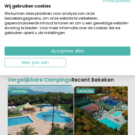
verse pizza’s in de houtoven, terwijl je uitkijkt op de kust
Privacybeleid
Wij gebruiken cookies
en de Vesuvius. In het hoogseizoen organiseert de
camping volop animatie, waaronder aquagym,
We kunnen deze plaatsen voor analyse van onze
bezoekersgegevens, om onze website te verbeteren,
theatervoorstellingen en activiteiten voor de kinderen.
gepersonaliseerde inhoud te tonen en om u een geweldige website-
De prachtige steden Rome en Napels zijn gemakkelijk te
ervaring te bieden. Voor meer informatie over de cookies die we
bereiken met de auto of het openbaar vervoer. Bezoek
gebruiken opent u de instellingen.
ook de Romeinse opgravingen in Pompei en Ercolano. De
idyllische eilanden Capri en Ischia zijn zeker de moeite
Accepteer alles
waard.
Nee, pas aan
Vergelijkbare Campings
Recent Bekeken
Levendig
Levendig