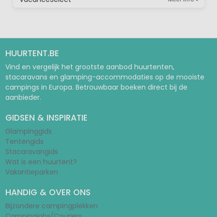
HUURTENT.BE
Vind en vergelijk het grootste aanbod huurtenten,
stacaravans en glamping-accommodaties op de mooiste
campings in Europa. Betrouwbaar boeken direct bij de
aanbieder.
GIDSEN & INSPIRATIE
Glampinggids
Tentengids
Stacaravangids
Wat is een huurtent?
Vakantieparken
HANDIG & OVER ONS
Bijzondere campingplekken
Campingjobs/Couriers