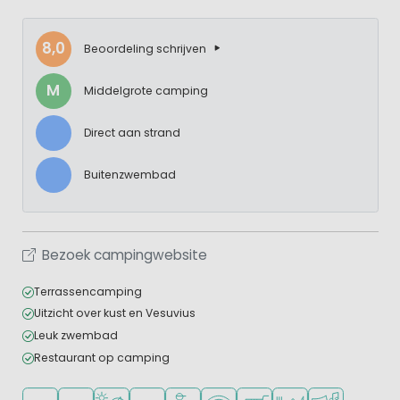
8,0
Beoordeling schrijven
M
Middelgrote camping
Direct aan strand
Buitenzwembad
Bezoek campingwebsite
Terrassencamping
Uitzicht over kust en Vesuvius
Leuk zwembad
Restaurant op camping
Ligt in de heuvels/bergen
Ligt in een bosrijke omgeving
Ligt bij strand en zee
Openlucht zwembad
Aanbevolen voor tieners
WiFi beschikbaar
Campingwinkel/Supermar
Restaurant of pizzer
Animatieprog