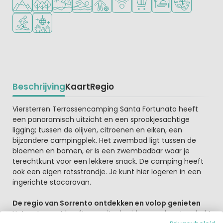
Watersportfaciliteiten
Discotheek
Beschrijving
Kaart
Regio
Beschrijving
Viersterren Terrassencamping Santa Fortunata heeft
een panoramisch uitzicht en een sprookjesachtige
ligging; tussen de olijven, citroenen en eiken, een
bijzondere campingplek. Het zwembad ligt tussen de
bloemen en bomen, er is een zwembadbar waar je
terechtkunt voor een lekkere snack. De camping heeft
ook een eigen rotsstrandje. Je kunt hier logeren in een
ingerichte stacaravan.
De regio van Sorrento ontdekken en volop genieten
Het restaurant heeft een uitgebreide menukaart en bakt