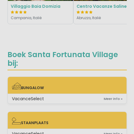
Villaggio Baia Domizia
Centro Vacanze Salinello
Campania, Italië
Abruzzo, Italië
Boek Santa Fortunata Village
bij:
BUNGALOW
BUNGALOW
VacanceSelect
Meer info »
STAANPLAATS
STAANPLAATS
VacanceSelect
Meer info »