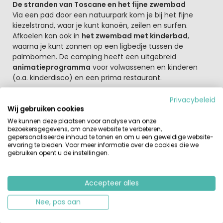
De stranden van Toscane en het fijne zwembad
Via een pad door een natuurpark kom je bij het fijne
kiezelstrand, waar je kunt kanoën, zeilen en surfen.
Afkoelen kan ook in
het zwembad met kinderbad
,
waarna je kunt zonnen op een ligbedje tussen de
palmbomen. De camping heeft een uitgebreid
animatieprogramma
voor volwassenen en kinderen
(o.a. kinderdisco) en een prima restaurant.
Naast de fijne zwemmogelijkheden zijn er diverse
Privacybeleid
sportfaciliteiten zoals voetbal, tafeltennis en volleybal.
Wij gebruiken cookies
Ook zijn er veel winkels aanwezig, waaronder een
We kunnen deze plaatsen voor analyse van onze
bezoekersgegevens, om onze website te verbeteren,
supermarkt, groenteboer, slager en krantenwinkel. Proef
gepersonaliseerde inhoud te tonen en om u een geweldige website-
ook eens de Toscaanse streekgerechten in het goede
ervaring te bieden. Voor meer informatie over de cookies die we
restaurant.
gebruiken opent u de instellingen.
De Toscaanse kust en het binnenland verkennen.
Aan deze Toscaanse kust kunnen duikers hun hart
Accepteer alles
ophalen en voor de sportieve watersporter is er een
Nee, pas aan
surfschool! Voor actie op en in het water ben je hier op
de perfecte plek! De camping is een ideale uitvalsbasis