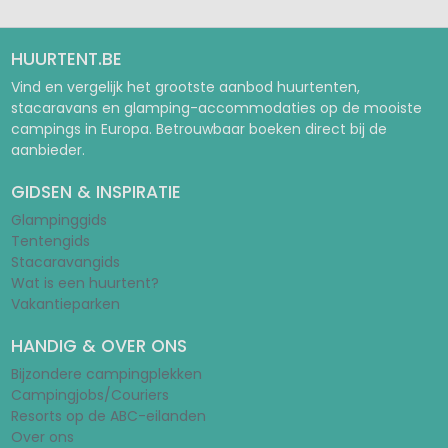
HUURTENT.BE
Vind en vergelijk het grootste aanbod huurtenten,
stacaravans en glamping-accommodaties op de mooiste
campings in Europa. Betrouwbaar boeken direct bij de
aanbieder.
GIDSEN & INSPIRATIE
Glampinggids
Tentengids
Stacaravangids
Wat is een huurtent?
Vakantieparken
HANDIG & OVER ONS
Bijzondere campingplekken
Campingjobs/Couriers
Resorts op de ABC-eilanden
Over ons