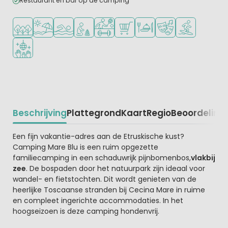
Restaurant en bar op de camping
Ligt in een bosrijke omgeving
Ligt bij strand en zee
Openlucht zwembad
Aanbevolen voor jonge kinderen
Veel mogelijkheden om te sporten
Campingwinkel/Supermarkt
Restaurant of pizzeria
Animatieprogramm
Watersportfaci
Discotheek
Beschrijving
Plattegrond
Kaart
Regio
Beoordeling
Beschrijving
Een fijn vakantie-adres aan de Etruskische kust?
Camping Mare Blu is een ruim opgezette
familiecamping in een schaduwrijk pijnbomenbos,
vlakbij
zee
. De bospaden door het natuurpark zijn ideaal voor
wandel- en fietstochten. Dit wordt genieten van de
heerlijke Toscaanse stranden bij Cecina Mare in ruime
en compleet ingerichte accommodaties. In het
hoogseizoen is deze camping hondenvrij.