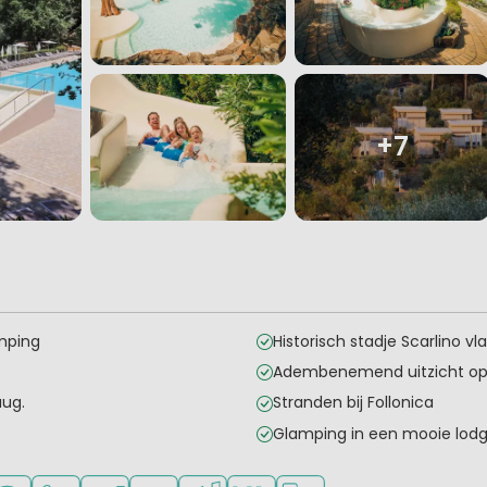
+7
mping
Historisch stadje Scarlino vla
Adembenemend uitzicht op
aug.
Stranden bij Follonica
Glamping in een mooie lodg
onge kinderen
oor tieners
gelijkheden om te sporten
Fi beschikbaar
Huisdieren toegestaan
Campingwinkel/Supermarkt
Restaurant of pizzeria
Animatieprogramma
Nederlandse eigenaar/behee
Laadpaal elektrische au