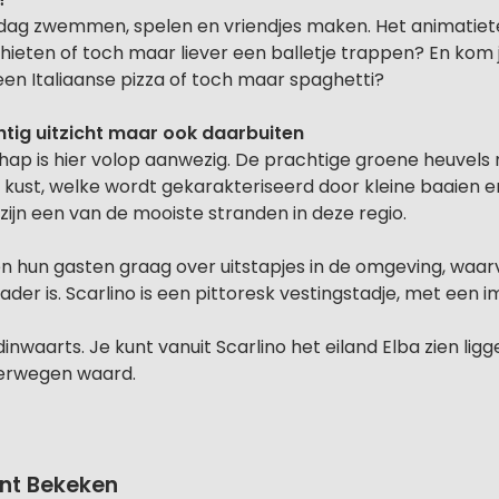
 dag zwemmen, spelen en vriendjes maken. Het animatiet
gschieten of toch maar liever een balletje trappen? En kom
een Italiaanse pizza of toch maar spaghetti?
tig uitzicht maar ook daarbuiten
ap is hier volop aanwezig. De prachtige groene heuvels 
 kust, welke wordt gekarakteriseerd door kleine baaien 
 zijn een van de mooiste stranden in deze regio.
hun gasten graag over uitstapjes in de omgeving, waarv
der is. Scarlino is een pittoresk vestingstadje, met een
inwaarts. Je kunt vanuit Scarlino het eiland Elba zien ligg
overwegen waard.
nt Bekeken