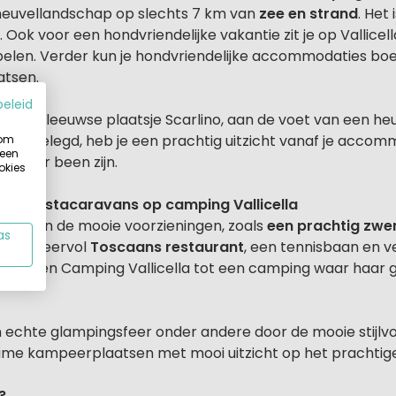
heuvellandschap op slechts 7 km van
zee en strand
. Het
k voor een hondvriendelijke vakantie zit je op Vallicella
pelen. Verder kun je hondvriendelijke accommodaties bo
atsen.
beleid
het Middeleeuwse plaatsje Scarlino, aan de voet van een h
s aangelegd, heb je een prachtig uitzicht vanaf je accom
 om
 een
ht ter been zijn.
okies
n luxe stacaravans op camping Vallicella
assen en de mooie voorzieningen, zoals
een prachtig zw
as
 een sfeervol
Toscaans restaurant
, een tennisbaan en v
en maken Camping Vallicella tot een camping waar haar g
n echte glampingsfeer onder andere door de mooie stijlv
uime kampeerplaatsen met mooi uitzicht op het prachti
?