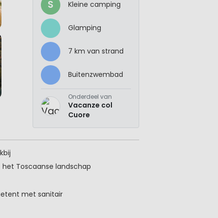
S
Kleine camping
Glamping
7 km van strand
Buitenzwembad
Onderdeel van
Vacanze col
Cuore
kbij
 het Toscaanse landschap
etent met sanitair
rder
to