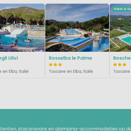
Klein & 
egli Ulivi
Rosselba le Palme
Bosche
en Elba, Italië
Toscane en Elba, Italië
Toscane e
uurtenten, stacaravans en glamping-accommodaties op de