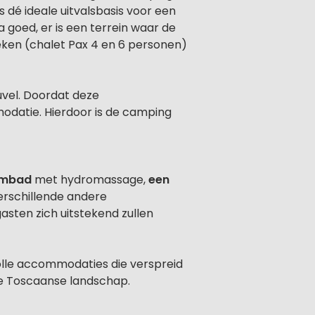
 is dé ideale uitvalsbasis voor een
 goed, er is een terrein waar de
eken (chalet Pax 4 en 6 personen)
euvel. Doordat deze
modatie. Hierdoor is de camping
embad
met hydromassage,
een
erschillende andere
asten zich uitstekend zullen
olle accommodaties die verspreid
ge Toscaanse landschap.