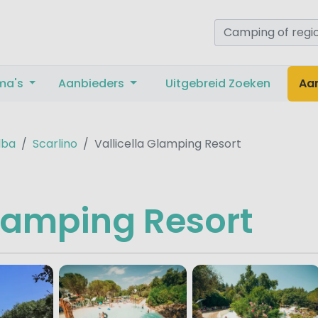
ma's
Aanbieders
Uitgebreid Zoeken
Aa
lba
Scarlino
Vallicella Glamping Resort
Glamping Resort