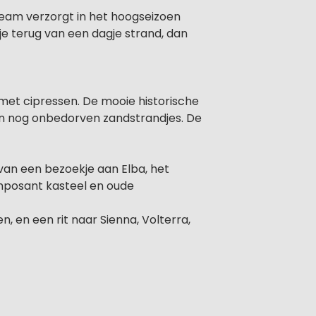
eam verzorgt in het hoogseizoen
 je terug van een dagje strand, dan
met cipressen. De mooie historische
en nog onbedorven zandstrandjes. De
an een bezoekje aan Elba, het
 imposant kasteel en oude
en, en een rit naar Sienna, Volterra,