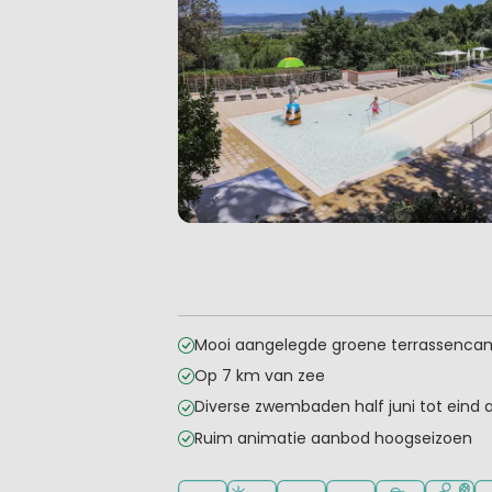
Mooi aangelegde groene terrassenca
Op 7 km van zee
Diverse zwembaden half juni tot eind 
Ruim animatie aanbod hoogseizoen
Ligt in de heuvels/bergen
Ligt bij strand en zee
Openlucht zwembad
Aanbevolen voor j
Aanbevolen v
Veel mo
Wi