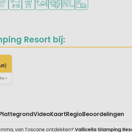
ping Resort bij:
IR)
fo »
Plattegrond
Video
Kaart
Regio
Beoordelingen
Maremma, van Toscane ontdekken?
Vallicella Glamping Res