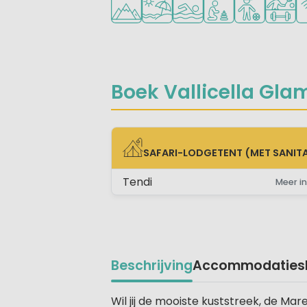
Boek Vallicella Glam
SAFARI-LODGETENT (MET SANITA
SAFARI-LODGETENT (MET SANITAIR)
Tendi
Meer in
Beschrijving
Accommodaties
Beschrijving
Wil jij de mooiste kuststreek, de 