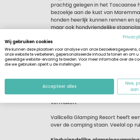
prachtig gelegen in het Toscaanse 
bezoekje aan de kust van Maremma. Oo
honden heerlijk kunnen rennen en s
maar ook hondvriendelijke staanpla
Privacy
Wij gebruiken cookies
Vallicella Glamping Resort ligt bij 
driesterrencamping
terrasvormig
i
We kunnen deze plaatsen voor analyse van onze bezoekersgegevens,
onze website te verbeteren, gepersonaliseerde inhoud te tonen en om u
minder geschikt voor mensen die slec
geweldige website-ervaring te bieden. Voor meer informatie over de co
die we gebruiken opent u de instellingen.
Glamping in diverse Lodgetenten e
Tussen de olijfbomen liggen de terr
Nee, p
Accepteer alles
extra lagunebad
, een kinderbad en
aan
sportmogelijkheden. Deze faciliteit
vermaken.
Vallicella Glamping Resort heeft ee
over de camping staan. Veelal op r
Kindvriendelijke glampingcamping