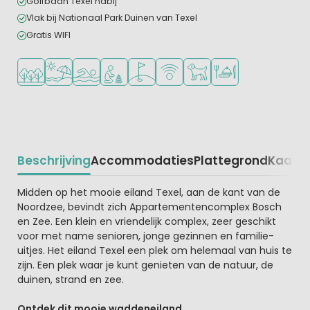
Golfbaan Texel nabij
Vlak bij Nationaal Park Duinen van Texel
Gratis WIFI
Ligt in een bosrijke omgeving
Ligt bij strand en zee
Openlucht zwembad
Aanbevolen voor jonge kinderen
Golfbaan in de buurt
WiFi beschikbaar
Huisdieren toegestaan
Restaurant of pizzer
Beschrijving
Accommodaties
Plattegrond
Kaart
R
Beschrijving
Midden op het mooie eiland Texel, aan de kant van de
Noordzee, bevindt zich Appartementencomplex Bosch
en Zee. Een klein en vriendelijk complex, zeer geschikt
voor met name senioren, jonge gezinnen en familie-
uitjes. Het eiland Texel een plek om helemaal van huis te
zijn. Een plek waar je kunt genieten van de natuur, de
duinen, strand en zee.
Ontdek dit mooie waddeneiland