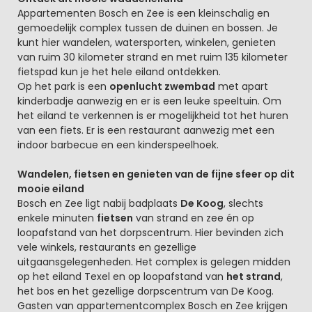
Appartementen Bosch en Zee is een kleinschalig en
gemoedelijk complex tussen de duinen en bossen. Je
kunt hier wandelen, watersporten, winkelen, genieten
van ruim 30 kilometer strand en met ruim 135 kilometer
fietspad kun je het hele eiland ontdekken.
Op het park is een
openlucht zwembad
met apart
kinderbadje aanwezig en er is een leuke speeltuin. Om
het eiland te verkennen is er mogelijkheid tot het huren
van een fiets. Er is een restaurant aanwezig met een
indoor barbecue en een kinderspeelhoek.
Wandelen, fietsen en genieten van de fijne sfeer op dit
mooie eiland
Bosch en Zee ligt nabij badplaats
De Koog
, slechts
enkele minuten
fietsen
van strand en zee én op
loopafstand van het dorpscentrum. Hier bevinden zich
vele winkels, restaurants en gezellige
uitgaansgelegenheden. Het complex is gelegen midden
op het eiland Texel en op loopafstand van
het strand
,
het bos en het gezellige dorpscentrum van De Koog.
Gasten van appartementcomplex Bosch en Zee krijgen