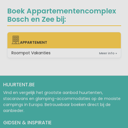
Boek Appartementencomplex
Bosch en Zee bij:
APPARTEMENT
APPARTEMENT
Roompot Vakanties
Meer info »
HUURTENT.BE
Vind en vergelijk het grootste aanbod huurtenten,
stacaravans en glamping-accommodaties op de mooiste
campings in Europa. Betrouwbaar boeken direct bij de
aanbieder.
GIDSEN & INSPIRATIE