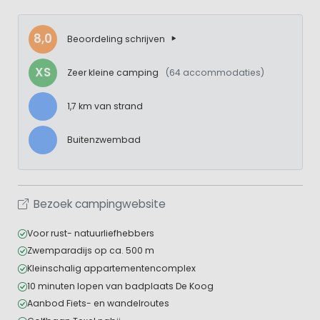
8,0
Beoordeling schrijven
XS
Zeer kleine camping
(64 accommodaties)
1,7 km van strand
Buitenzwembad
Bezoek campingwebsite
Voor rust- natuurliefhebbers
Zwemparadijs op ca. 500 m
Kleinschalig appartementencomplex
10 minuten lopen van badplaats De Koog
Aanbod Fiets- en wandelroutes