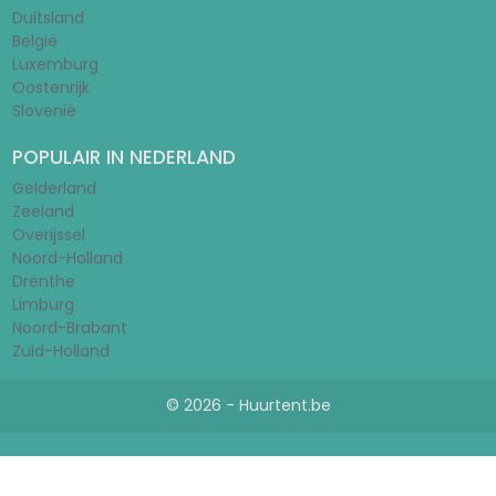
Duitsland
België
Luxemburg
Oostenrijk
Slovenië
POPULAIR IN NEDERLAND
Gelderland
Zeeland
Overijssel
Noord-Holland
Drenthe
Limburg
Noord-Brabant
Zuid-Holland
© 2026 - Huurtent.be