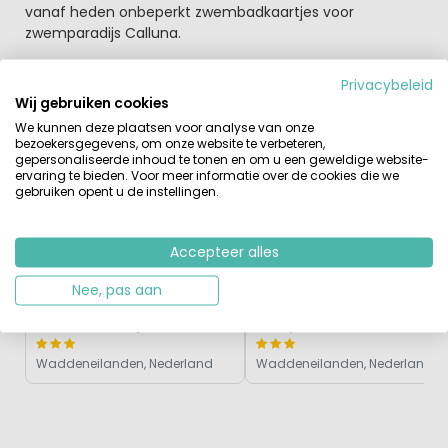
vanaf heden onbeperkt zwembadkaartjes voor
zwemparadijs Calluna.
Privacybeleid
Wij gebruiken cookies
Vergelijkbare Campings
Recent Bekeken
We kunnen deze plaatsen voor analyse van onze
bezoekersgegevens, om onze website te verbeteren,
gepersonaliseerde inhoud te tonen en om u een geweldige website-
ervaring te bieden. Voor meer informatie over de cookies die we
gebruiken opent u de instellingen.
Accepteer alles
Nee, pas aan
Landal Vlieduyn
Kustpark Texel
Waddeneilanden, Nederland
Waddeneilanden, Nederland