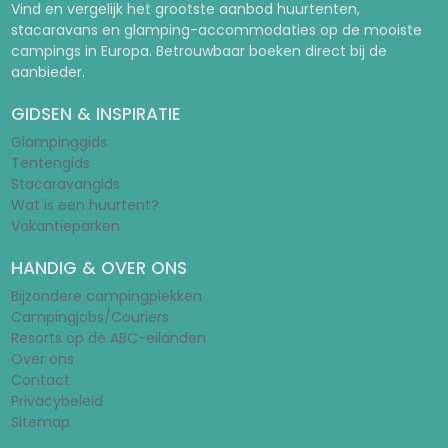
Vind en vergelijk het grootste aanbod huurtenten,
stacaravans en glamping-accommodaties op de mooiste
campings in Europa. Betrouwbaar boeken direct bij de
aanbieder.
GIDSEN & INSPIRATIE
Glampinggids
Tentengids
Stacaravangids
Wat is een huurtent?
Vakantieparken
HANDIG & OVER ONS
Bijzondere campingplekken
Campingjobs/Couriers
Resorts op de ABC-eilanden
Over ons
Contact
Privacybeleid
Sitemap