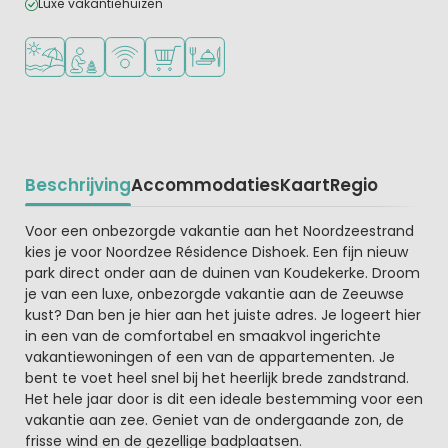
Luxe vakantiehuizen
Ligt bij strand en zee
Aanbevolen voor jonge kinderen
WiFi beschikbaar
Campingwinkel/Supermarkt
Restaurant of pizzeria
Beschrijving
Accommodaties
Kaart
Regio
Beschrijving
Voor een onbezorgde vakantie aan het Noordzeestrand
kies je voor Noordzee Résidence Dishoek. Een fijn nieuw
park direct onder aan de duinen van Koudekerke. Droom
je van een luxe, onbezorgde vakantie aan de Zeeuwse
kust? Dan ben je hier aan het juiste adres. Je logeert hier
in een van de comfortabel en smaakvol ingerichte
vakantiewoningen of een van de appartementen. Je
bent te voet heel snel bij het heerlijk brede zandstrand.
Het hele jaar door is dit een ideale bestemming voor een
vakantie aan zee. Geniet van de ondergaande zon, de
frisse wind en de gezellige badplaatsen.