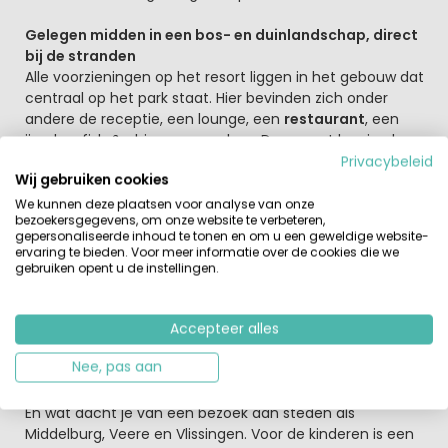
Gelegen midden in een bos- en duinlandschap, direct
bij de stranden
Alle voorzieningen op het resort liggen in het gebouw dat
centraal op het park staat. Hier bevinden zich onder
andere de receptie, een lounge, een
restaurant
, een
ijssalon, fish & chips en een shop. Daarnaast kun je als
gast van Noordzee Résidence Dishoek gebruik maken
Privacybeleid
Wij gebruiken cookies
van de voorzieningen van Camping Dishoek, waaronder
de gratis sport en animatie activiteiten (hoogseizoen).
We kunnen deze plaatsen voor analyse van onze
bezoekersgegevens, om onze website te verbeteren,
Ook heeft men gratis toegang tot het subtropisch
gepersonaliseerde inhoud te tonen en om u een geweldige website-
zwemparadijs De Parel in Domburg.
ervaring te bieden. Voor meer informatie over de cookies die we
gebruiken opent u de instellingen.
Volop genieten van een strandvakantie op het
einland Walcheren in Zeeland
In de directe omgeving van Noordzee Résidence Dishoek
Accepteer alles
zijn prachtige
wandel- en fietsroutes
door het
Nee, pas aan
fantastische duinlandschap.Verder is een verblijf aan
een van de prachtigste stranden van Nederland een pré.
En wat dacht je van een bezoek aan steden als
Middelburg, Veere en Vlissingen. Voor de kinderen is een