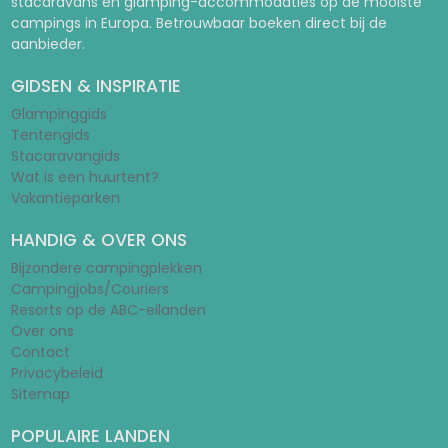
stacaravans en glamping-accommodaties op de mooiste
campings in Europa. Betrouwbaar boeken direct bij de
aanbieder.
GIDSEN & INSPIRATIE
Glampinggids
Tentengids
Stacaravangids
Wat is een huurtent?
Vakantieparken
HANDIG & OVER ONS
Bijzondere campingplekken
Campingjobs/Couriers
Resorts op de ABC-eilanden
Over ons
Contact
Privacybeleid
Sitemap
POPULAIRE LANDEN