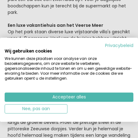
boodschappen kun je terecht bij de supermarkt op het
park.
Een luxe vakantiehuis aan het Veerse Meer
Op het park staan diverse luxe vrijstaande villa's geschikt
voor 4-8 personen. Veel van de huisjes hebben uitzicht
op het water en sommige liggen zelfs aan het water.
Privacybeleid
Ook kun je je trouwe viervoeter meenemen, want er zijn
Wij gebruiken cookies
ook diverse huisjes geschikt voor een vakantie met
We kunnen deze plaatsen voor analyse van onze
bezoekersgegevens, om onze website te verbeteren,
hond.
gepersonaliseerde inhoud te tonen en om u een geweldige website-
Op het park is een binnenbad waar je heerlijk kunt
ervaring te bieden. Voor meer informatie over de cookies die we
zwemmen en spelen en spetteren.
gebruiken opent u de instellingen.
Alles is hier aanwezig voor een veelzijdige vakantie in
Nederland
Accepteer alles
Niet alleen het Veerse Meer waar je kunt zeilen, surfen en
Nee, pas aan
zwemmen, maar ook de Zeeuwse gastvrijheid. Ontdek
het Veerse Meer en het afwisselende landschap. Fiets
langs de groene oevers. Proef de prettige sfeer in de
pittoreske Zeeuwse dorpjes. Verder kun je helemaal je
hoofd helemaal leeg maken tijdens een lange wandeling