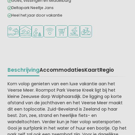
Goes, Vlissingen en Middelburg
Deltapark Neeltje Jans
Heel het jaar door vakantie
Ligt bij strand en zee
Overdekt zwembad
Aanbevolen voor jonge kinderen
WiFi beschikbaar
Campingwinkel/Supermarkt
Watersportfaciliteiten
Fietsverhuur
Beschrijving
Accommodaties
Kaart
Regio
Beschrijving
Kom volop genieten van een luxe vakantie aan het
Veerse Meer. Roompot Park Veerse Kreek ligt bij het
kleine Zeeuwse dorp Wolphaarsdijk. De ligging op korte
afstand van de jachthaven en het Veerse Meer maakt
dit een toplocatie. Zuid-Beveland is Zeeland op haar
best. Zon, zee, strand en heerlijke fiets- en
wandeltochten. Verder kun je hier volop watersporten.
Gooi je surfplank in het water of huur een bootje. Op het
park zelf zal ook een zwembad zijn. Voor je dagelijkse