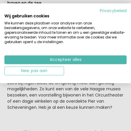
haven en de zee
Niet alleen het uitzicht mag er zijn, de haven is met haar
Privacybeleid
vele terrassen bovendien een gezellige en levendige
Wij gebruiken cookies
plek. Je kan hier zowel simpel als chic eten, bij
We kunnen deze plaatsen voor analyse van onze
restaurants die hun vis vaak dagvers kopen bij de
bezoekersgegevens, om onze website te verbeteren,
gepersonaliseerde inhoud te tonen en om u een geweldige website-
visafslag. Vanaf de luxe appartementen loop je in 10
ervaring te bieden. Voor meer informatie over de cookies die we
minuten naar het strand, waar je geniet van een
gebruiken opent u de instellingen.
overdaad aan zon en zee. Of struin je liever samen over
de boulevard, die met haar vele eettentjes, kraampjes
en uitgebreide winkelcentrum niet snel zal vervelen.
Accepteer alles
Ontdek de eindeloze mogelijkheden van
Nee, pas aan
Scheveningen
Zelfs bij regen biedt de omgeving meer dan genoeg
mogelijkheden. Zo kunt een van de vele Haagse musea
bezoeken, een voorstelling bijwonen in het Circustheater
of een dagje winkelen op de overdekte Pier van
Scheveningen. Heb je al een keuze kunnen maken?