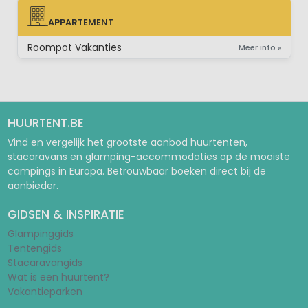
APPARTEMENT
APPARTEMENT
Roompot Vakanties
Meer info »
HUURTENT.BE
Vind en vergelijk het grootste aanbod huurtenten,
stacaravans en glamping-accommodaties op de mooiste
campings in Europa. Betrouwbaar boeken direct bij de
aanbieder.
GIDSEN & INSPIRATIE
Glampinggids
Tentengids
Stacaravangids
Wat is een huurtent?
Vakantieparken