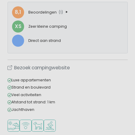
8,1
Beoordelingen
(1)
XS
Zeer kleine camping
Direct aan strand
Bezoek campingwebsite
Luxe appartementen
Strand en boulevard
Veel activiteiten
Afstand tot strand: 1 km
Jachthaven
Ligt bij strand en zee
WiFi beschikbaar
Huisdieren toegestaan
Watersportfaciliteiten