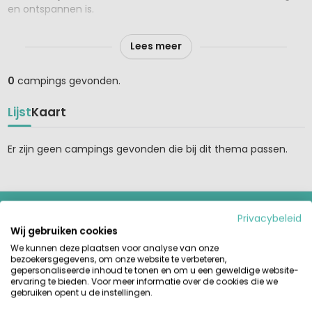
en ontspannen is.
Overnachten doe je vaak in comfortabele safaritenten met
Lees meer
of zonder privé sanitair of andere glampingaccommodaties,
midden tussen de weilanden of op het erf. Je slaapt in fijne
bedden, hebt je eigen keuken en zit ’s avonds nog even
0
campings gevonden.
buiten terwijl de zon ondergaat. Buiten zijn voelt hier
vanzelfsprekend, zonder in te leveren op comfort.
Lijst
Kaart
Voor kinderen is dit een droomvakantie. Dieren voeren,
spelen op het erf, rondstruinen in de natuur en tot het einde
Er zijn geen campings gevonden die bij dit thema passen.
van de dag buitenspelen met nieuwe vriendjes. Geen
massale animatie, maar vrijheid, veiligheid en ruimte om zelf
op ontdekking te gaan.
HUURTENT.BE
Privacybeleid
Wij gebruiken cookies
Vind en vergelijk het grootste aanbod huurtenten,
stacaravans en glamping-accommodaties op de mooiste
We kunnen deze plaatsen voor analyse van onze
bezoekersgegevens, om onze website te verbeteren,
campings in Europa. Betrouwbaar boeken direct bij de
gepersonaliseerde inhoud te tonen en om u een geweldige website-
aanbieder.
ervaring te bieden. Voor meer informatie over de cookies die we
gebruiken opent u de instellingen.
GIDSEN & INSPIRATIE