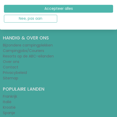
Glampinggids
Accepteer alles
Tentengids
Stacaravangids
Nee, pas aan
Wat is een huurtent?
Vakantieparken
HANDIG & OVER ONS
Bijzondere campingplekken
Campingjobs/Couriers
Resorts op de ABC-eilanden
Over ons
Contact
Privacybeleid
Sitemap
POPULAIRE LANDEN
Frankrijk
Italië
Kroatië
Spanje