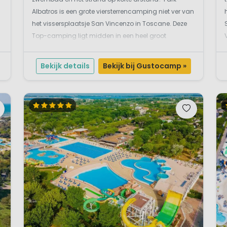
, nachtlampje, flessenwarmer)
Albatros is een grote viersterrencamping niet ver van
het vissersplaatsje San Vincenzo in Toscane. Deze
Top-camping ligt midden in een heel groot
dennenbos (Maremma natuurpark). Het strand
bereik je via de weg en een stukje door het bos. Een
Bekijk details
Bekijk bij Gustocamp »
vakantie met kindere...