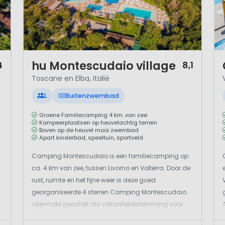
1 / 12
1 
hu Montescudaio village
4
8,1
Toscane en Elba, Italië
L
Buitenzwembad
Groene Familiecamping 4 km. van zee
Kampeerplaatsen op heuvelachtig terrein
Boven op de heuvel mooi zwembad
Apart kinderbad, speeltuin, sportveld
Camping Montescudaio is een familiecamping op
ca. 4 km van zee, tussen Livorno en Volterra. Door de
rust, ruimte en het fijne weer is deze goed
georganiseerde 4 sterren Camping Montescudaio
uitermate geschikt als vakantiebestemming voor
jonge gezinnen. Je vindt hier alle voorzieningen die