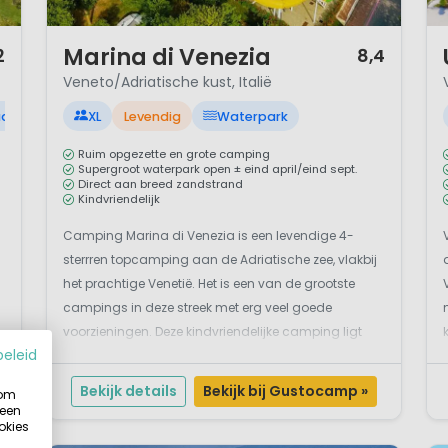
1 / 12
1 
Marina di Venezia
2
8,4
Veneto/Adriatische kust, Italië
ad
XL
Levendig
Waterpark
Ruim opgezette en grote camping
Supergroot waterpark open ± eind april/eind sept.
Direct aan breed zandstrand
Kindvriendelijk
Camping Marina di Venezia is een levendige 4-
sterrren topcamping aan de Adriatische zee, vlakbij
het prachtige Venetië. Het is een van de grootste
campings in deze streek met erg veel goede
voorzieningen. Deze kindvriendelijke camping ligt
beleid
vlak bij Punta Sabbioni en direct aan het geleidelijk
aflopende strand: de perfecte locatie voor een luxe...
Bekijk details
Bekijk bij Gustocamp »
 om
 een
okies