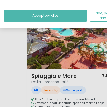
Nee, p
Accepteer alles
aan
1 / 12
Spiaggia e Mare
7,
Emilia-Romagna, Italië
L
Levendig
Waterpark
Fijne familiecamping direct aan zandstrand
Zwembad/apart kinderbad open half mei/half sept.
Animatieteam/activiteiten