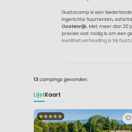
Gustocamp is een Nederlandse 
ingerichte huurtenten, safari
Oostenrijk.
Met meer dan 20 ja
precies wat nodig is om een g
kwaliteitverhouding is bij Gus
Je persoonlijke smaak
Over smaak valt niet te twist
De campings van Gustocamp li
13
campings gevonden.
Zoek je een wat actievere vakan
cultuur? Gustocamp heeft voo
Lijst
Kaart
Kies je een bestemming, dit ka
een supertrip van!
Persoonlijk ontvangst