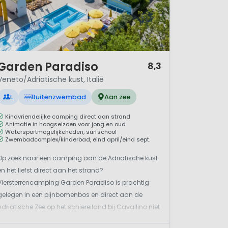
/ 12
Garden Paradiso
8,3
Veneto/Adriatische kust, Italië
L
Buitenzwembad
Aan zee
Kindvriendelijke camping direct aan strand
Animatie in hoogseizoen voor jong en oud
Watersportmogelijkeheden, surfschool
Zwembadcomplex/kinderbad, eind april/eind sept.
Op zoek naar een camping aan de Adriatische kust
en het liefst direct aan het strand?
Viersterrencamping Garden Paradiso is prachtig
gelegen in een pijnbomenbos en direct aan de
Adriatische Zee op het schiereiland bij Cavallino niet
ver van Venetië. De camping ligt in een groen