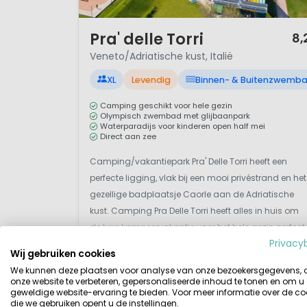
1 / 12
Pra' delle Torri
8,
Veneto/Adriatische kust, Italië
XL
Levendig
Binnen- & Buitenzwemb
Camping geschikt voor hele gezin
Olympisch zwembad met glijbaanpark
Waterparadijs voor kinderen open half mei
Direct aan zee
Camping/vakantiepark Pra' Delle Torri heeft een
perfecte ligging, vlak bij een mooi privéstrand en het
gezellige badplaatsje Caorle aan de Adriatische
kust. Camping Pra Delle Torri heeft alles in huis om
de luxe kampeervakantie voor het hele gezin perfect
Privacy
te maken. Lekker afkoelen kun je zeker op camping
Wij gebruiken cookies
Pra Delle Torri, je vind er het groot...
Bekijk details
Bekijk bij Gustocamp »
We kunnen deze plaatsen voor analyse van onze bezoekersgegevens,
onze website te verbeteren, gepersonaliseerde inhoud te tonen en om u
geweldige website-ervaring te bieden. Voor meer informatie over de co
die we gebruiken opent u de instellingen.