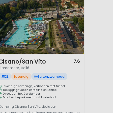
rs voor je
 verfrissend
hoge kwaliteit,
 vaak een houten
/ 12
Cisano/San Vito
7,6
Gardameer, Italië
voorzien van
XL
Levendig
Buitenzwembad
Levendige campings, verbonden met tunnel
Topligging tussen Bardolino en Lazise
Direct aan het Gardameer
acaravan Gusto
Groot waterpark met apart kinderbad
zien en geheel
Camping Cisano/San Vito, deels een
te nemen!
terrassencamping, is gelegen aan de oostoever van