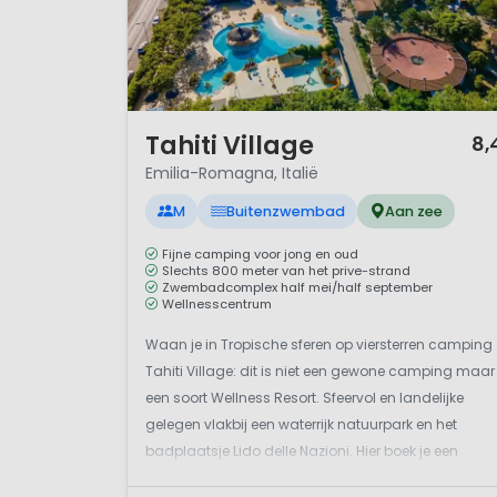
1 / 12
Tahiti Village
8,
Emilia-Romagna, Italië
M
Buitenzwembad
Aan zee
Fijne camping voor jong en oud
Slechts 800 meter van het prive-strand
Zwembadcomplex half mei/half september
Wellnesscentrum
Waan je in Tropische sferen op viersterren camping
Tahiti Village: dit is niet een gewone camping maar
een soort Wellness Resort. Sfeervol en landelijke
gelegen vlakbij een waterrijk natuurpark en het
badplaatsje Lido delle Nazioni. Hier boek je een
glampingvakantie in luxe accommodaties voor het