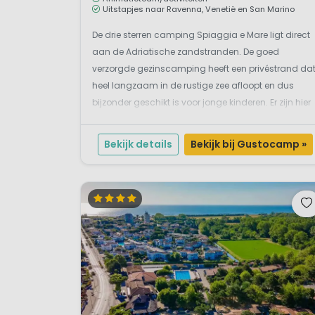
Uitstapjes naar Ravenna, Venetië en San Marino
De drie sterren camping Spiaggia e Mare ligt direct
aan de Adriatische zandstranden. De goed
verzorgde gezinscamping heeft een privéstrand da
heel langzaam in de rustige zee afloopt en dus
bijzonder geschikt is voor jonge kinderen. Er zijn hier
veel (sport)faciliteiten en een miniclub. De naam
zegt het al: je zit hier goed als je houdt van ...
Bekijk details
Bekijk bij Gustocamp »