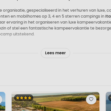
organisatie, gespecialiseerd in het verhuren van luxe, 
tenten en mobilhomes op 3, 4 en 5 sterren campings in
Ita
ar ervaring in het organiseren van luxe kampeervakantie
ezin of stel een fantastische kampeervakantie te bezorgen
tocamp uitstekend.
Lees meer
en. Bij Gustocamp bieden ze dan ook voor iedere smaak 
ggen in verschillende gebieden.
tie of juist lekker lui aan het strand? Of ben je op zoek 
r jou een perfecte selectie gemaakt.
n in Italië en Oostenrijk. Dan zorgt Gustocamp voor de r