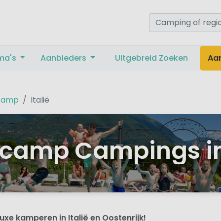
ma's
Aanbieders
Uitgebreid Zoeken
Aa
camp
Italië
camp Campings in 
xe kamperen in Italië en Oostenrijk!