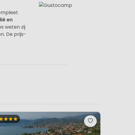
compleet
lië en
s weten zij
. De prijs-
een camping aan.
naar natuur en
est en maakt er