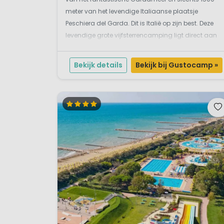
(buggy, kinderstoel, babyfoon
meter van het levendige Italiaanse plaatsje
Peschiera del Garda. Dit is Italië op zijn best. Deze
levendige grote vijfsterrencamping ligt direct aan
een langgerekt kiezelstrand. Voor de gasten van
Bella Italia wordt dit een heerlijke zon-, meer- en...
Bekijk details
Bekijk bij Gustocamp »