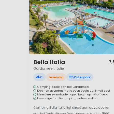
Als kleinere organisatie kan
klaarstaan om je bij aankomst
drankje, zorgt ervoor dat jij g
Accommodaties Gustocamp
• Luxe mobilehomes
Hier heb je de beschikking ove
altijd voorzien van airco, gez
veranda/terras.
1 / 12
Bella Italia
7,
• Safaritent Gusto
Gardameer, Italië
Op Park Albartros en Norcenn
XL
Levendig
Waterpark
eigen sanitair, en geschikt voo
Camping direct aan het Gardameer
Dag- en avondanimatie open begin april-half sept
• Stacaravan Gusto Baby
Meerdere zwembaden open begin april-half sept
Gustocamp denkt graag met je
Levendige familiecamping, waterspeeltuin
Baby ontwikkeld. De speciale
Camping Bella Italia ligt direct aan de zuidoever
kindveilig, er zijn ook divers
van het fantastische Gardameer en slechts 1500