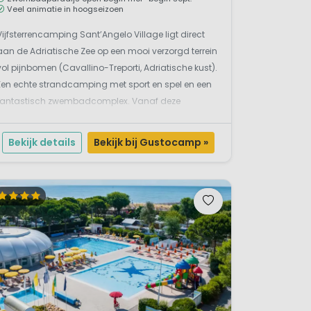
Veel animatie in hoogseizoen
Vijfsterrencamping Sant’Angelo Village ligt direct
aan de Adriatische Zee op een mooi verzorgd terrein
vol pijnbomen (Cavallino-Treporti, Adriatische kust).
Een echte strandcamping met sport en spel en een
fantastisch zwembadcomplex. Vanaf deze
kindvriendelijke camping loop je het langzaam
aflopende schitterende strand op. Omgeven door
Bekijk details
Bekijk bij Gustocamp »
water ...