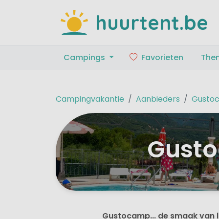
huurtent.be
Campings
Favorieten
The
Campingvakantie
Aanbieders
Gusto
Gusto
Gustocamp... de smaak van lu