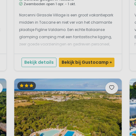
Zwembaden open 1 apr. - 1 okt.
Norcenni Girasole Village is een groot vakantiepark
midden in Toscane en niet ver van het charmante
t
plaatsje Figline Valdarno. Een echte Italiaanse
glamping camping met een fantastische ligging,
zeer goede voorzieningen en gedreven personeel,
populair bij Nederlanders. Huur hier een van de
mooie accommodaties, een luxe stacaravan of een
Bekijk details
Bekijk bij Gustocamp »
van de comp...