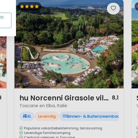
as
1 / 12
1 
hu Norcenni Girasole village
9
8,1
Toscane en Elba, Italië
XL
Levendig
Binnen- & Buitenzwembad
Populaire vakantiebestemming, terrasvormig
Levendige familiecamping
Centraal gelegen in Toscane