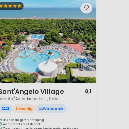
/ 12
Sant'Angelo Village
8,1
Veneto/Adriatische kust, Italië
XL
Levendig
Waterpark
Bruisende grote camping
Aan breed zandstrand
Zwembadparadijs open begin mei- begin sept.