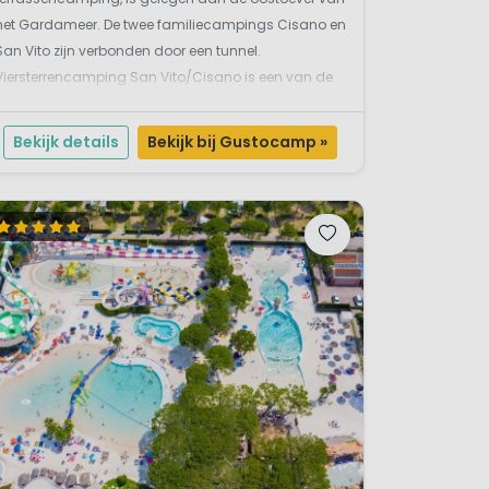
het Gardameer. De twee familiecampings Cisano en
San Vito zijn verbonden door een tunnel.
Viersterrencamping San Vito/Cisano is een van de
weinige Italiaanse campings aan het Gardameer
met een zandstrandje. Vanaf deze kindvriendelijke
Bekijk details
Bekijk bij Gustocamp »
camping kun je via een fantast...