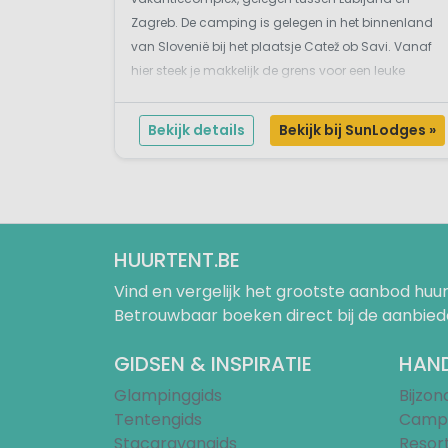
Zagreb. De camping is gelegen in het binnenland
van Slovenië bij het plaatsje Catež ob Savi. Vanaf
hier steek je makkelijk de grens voor een leuke
dagtrip naar Kroatië. Het hoogtepunt van deze
camping is het zwembadencomplex meer dan
Bekijk details
Bekijk bij SunLodges »
10.000 m²...
HUURTENT.BE
Vind en vergelijk het grootste aanbod h
Betrouwbaar boeken direct bij de aanbied
GIDSEN & INSPIRATIE
HAND
Glampinggids
Bijzo
Tentengids
Campi
Stacaravangids
Resor