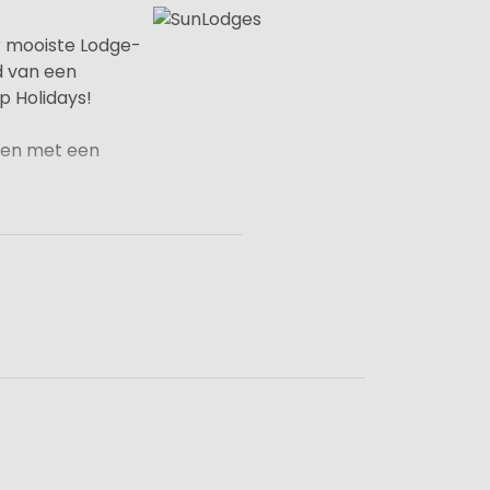
r mooiste Lodge-
d van een
 Holidays!
emen met een
Kroatë, dat doet u
r sanitair) of
rote bedden, ruime
aan de
d.
xe