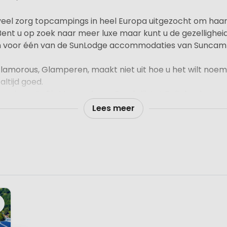
eel zorg topcampings in heel Europa uitgezocht om haa
nt u op zoek naar meer luxe maar kunt u de gezellighei
an voor één van de SunLodge accommodaties van Suncamp
Glamorous, Glamperen, maakt niet uit hoe u het wilt no
ltijd goed.
nje en Italië. Maar ook van Frankrijk tot Duitsland naar 
ie.
Lees meer
 Stacaravan of ingerichte safaritent (Sunlodge Jungle zonde
 sanitair). U zult dan ervaren dat dit goed voelt, extra g
terrassen. Dit is echt een goed gevoel, kamperen in luxe!
en zich op campings rondom het Gardameer, in Istrië, 
he kust maar ook in Oostenrijk, Luxemburg en in Nederlan
van onze website www.huurtent.be op zoek zijn naar lu