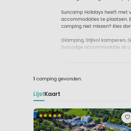
Suncamp Holidays heeft met v
accommodaties te plaatsen. Be
camping niet missen? Kies d
Glamping, Stijlvol kamperen, 
SunLodge accommodatie zit u a
Glamping van Nederland tot Spa
in een Sunlodge-accommodat
U huurt een fijne en zeer luxe
1
camping gevonden.
lodgetent (Sunlodge Safari met
douchecabine, en fijne houten 
Lijst
Kaart
De luxe accommodaties bevind
Middellandse Zee, de Adriatisc
Omdat steeds meer bezoekers 