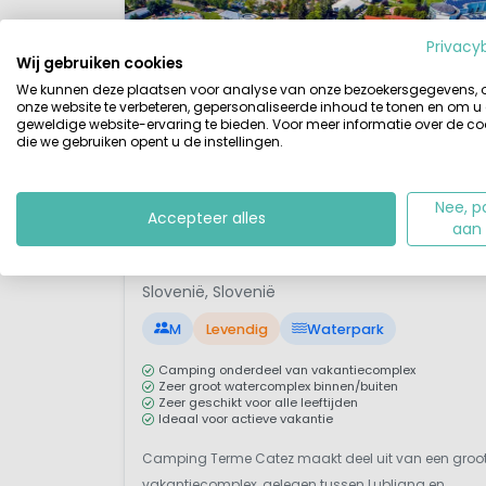
accommodaties hebben wij de 
geplaatst. Wacht niet te lang 
Privacy
mede doordat ze op Topcamping
Wij gebruiken cookies
hoogseizoen!
We kunnen deze plaatsen voor analyse van onze bezoekersgegevens,
onze website te verbeteren, gepersonaliseerde inhoud te tonen en om u
geweldige website-ervaring te bieden. Voor meer informatie over de co
die we gebruiken opent u de instellingen.
Nee, p
Accepteer alles
aan
1 / 12
Terme Catez
7,
Slovenië, Slovenië
M
Levendig
Waterpark
Camping onderdeel van vakantiecomplex
Zeer groot watercomplex binnen/buiten
Zeer geschikt voor alle leeftijden
Ideaal voor actieve vakantie
Camping Terme Catez maakt deel uit van een groo
vakantiecomplex, gelegen tussen Lubljana en