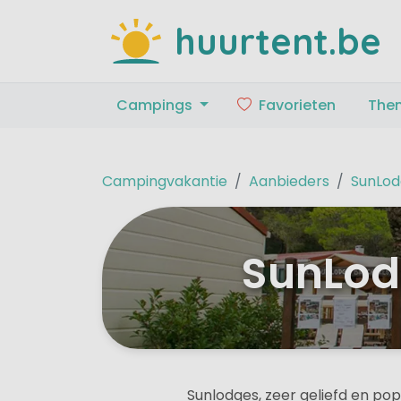
huurtent.be
Campings
Favorieten
The
Campingvakantie
Aanbieders
SunLod
SunLod
Sunlodges, zeer geliefd en pop