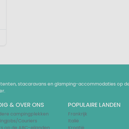
uurtenten, stacaravans en glamping-accommodaties op de
er.
IG & OVER ONS
POPULAIRE LANDEN
ndere campingplekken
Frankrijk
ngjobs/Couriers
Italië
ts op de ABC-eilanden
Kroatië