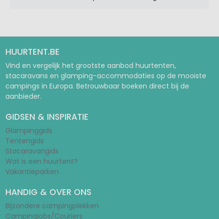
HUURTENT.BE
Vind en vergelijk het grootste aanbod huurtenten,
stacaravans en glamping-accommodaties op de mooiste
campings in Europa. Betrouwbaar boeken direct bij de
aanbieder.
GIDSEN & INSPIRATIE
Glampinggids
Tentengids
Stacaravangids
Wat is een huurtent?
Vakantieparken
HANDIG & OVER ONS
Bijzondere campingplekken
Campingjobs/Couriers