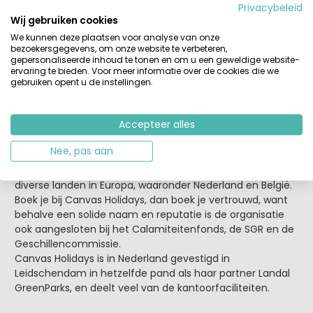
Privacybeleid
Wij gebruiken cookies
Over Canvas Holidays Nederland
We kunnen deze plaatsen voor analyse van onze
Canvas Holidays heeft nu ruim 80 campings in alle
bezoekersgegevens, om onze website te verbeteren,
belangrijke vakantielanden in Europa in het programma,
gepersonaliseerde inhoud te tonen en om u een geweldige website-
waarbij je kunt kiezen uit luxe compleet ingerichte
ervaring te bieden. Voor meer informatie over de cookies die we
accommodatie als bungalowtenten, safaritenten,
gebruiken opent u de instellingen.
stacaravans met 2 en 3 slaapkamers, allemaal eigen
accommodatie van Canvas, of chalets en bungalows die
Accepteer alles
bemiddeld worden voor de camping.
Nee, pas aan
Sinds 1995 is Canvas Holidays onderdeel van het Engelse
Wyndham Vacation Rentals en heeft vestigingen in
diverse landen in Europa, waaronder Nederland en België.
Boek je bij Canvas Holidays, dan boek je vertrouwd, want
behalve een solide naam en reputatie is de organisatie
ook aangesloten bij het Calamiteitenfonds, de SGR en de
Geschillencommissie.
Canvas Holidays is in Nederland gevestigd in
Leidschendam in hetzelfde pand als haar partner Landal
GreenParks, en deelt veel van de kantoorfaciliteiten.