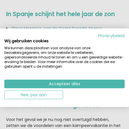
In Spanje schijnt het hele jaar de zon
Playa Montroig, aan de Costa Dorada, Spanje
Privacybeleid
Vilanova Park, Costa Dorada, Spanje
Wij gebruiken cookies
We kunnen deze plaatsen voor analyse van onze
Internacional de Calonge, Costa Brava, Spanje
bezoekersgegevens, om onze website te verbeteren,
gepersonaliseerde inhoud te tonen en om u een geweldige website-
ervaring te bieden. Voor meer informatie over de cookies die we
gebruiken opent u de instellingen.
Niet te ver van huis, Duitsland
Accepteer alles
Südsee Camp, in de Harz, Duitsland
Nee, pas aan
Voordelen van het laagseizoen
Voor het geval we je nu nog niet overtuigd hebben,
zetten we de voordelen van een kampeervakantie in het