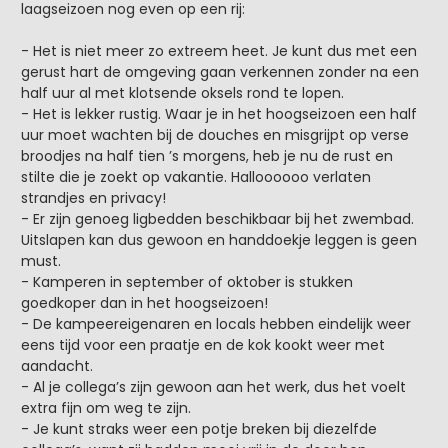
laagseizoen nog even op een rij:
- Het is niet meer zo extreem heet. Je kunt dus met een
gerust hart de omgeving gaan verkennen zonder na een
half uur al met klotsende oksels rond te lopen.
- Het is lekker rustig. Waar je in het hoogseizoen een half
uur moet wachten bij de douches en misgrijpt op verse
broodjes na half tien ’s morgens, heb je nu de rust en
stilte die je zoekt op vakantie. Halloooooo verlaten
strandjes en privacy!
- Er zijn genoeg ligbedden beschikbaar bij het zwembad.
Uitslapen kan dus gewoon en handdoekje leggen is geen
must.
- Kamperen in september of oktober is stukken
goedkoper dan in het hoogseizoen!
- De kampeereigenaren en locals hebben eindelijk weer
eens tijd voor een praatje en de kok kookt weer met
aandacht.
- Al je collega’s zijn gewoon aan het werk, dus het voelt
extra fijn om weg te zijn.
- Je kunt straks weer een potje breken bij diezelfde