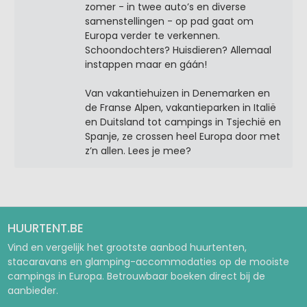
zomer - in twee auto’s en diverse
samenstellingen - op pad gaat om
Europa verder te verkennen.
Schoondochters? Huisdieren? Allemaal
instappen maar en gáán!
Van vakantiehuizen in Denemarken en
de Franse Alpen, vakantieparken in Italië
en Duitsland tot campings in Tsjechië en
Spanje, ze crossen heel Europa door met
z’n allen. Lees je mee?
HUURTENT.BE
Vind en vergelijk het grootste aanbod huurtenten,
stacaravans en glamping-accommodaties op de mooiste
campings in Europa. Betrouwbaar boeken direct bij de
aanbieder.