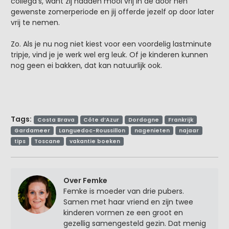
collega’s, want zij hadden mooi vrij in de door hen
gewenste zomerperiode en jij offerde jezelf op door later
vrij te nemen.
Zo. Als je nu nog niet kiest voor een voordelig lastminute
tripje, vind je je werk wel erg leuk. Of je kinderen kunnen
nog geen ei bakken, dat kan natuurlijk ook.
Tags:
Costa Brava
Côte d’Azur
Dordogne
Frankrijk
Gardameer
Languedoc-Roussillon
nagenieten
najaar
tips
Toscane
vakantie boeken
Over Femke
Femke is moeder van drie pubers.
Samen met haar vriend en zijn twee
kinderen vormen ze een groot en
gezellig samengesteld gezin. Dat menig