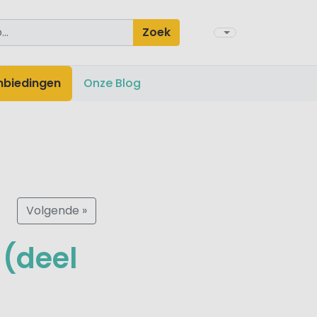
Zoek
nbiedingen
Onze Blog
Volgende »
 (deel