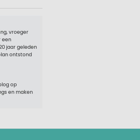
ng, vroeger
r een
20 jaar geleden
 plan ontstond
blog op
ings en maken