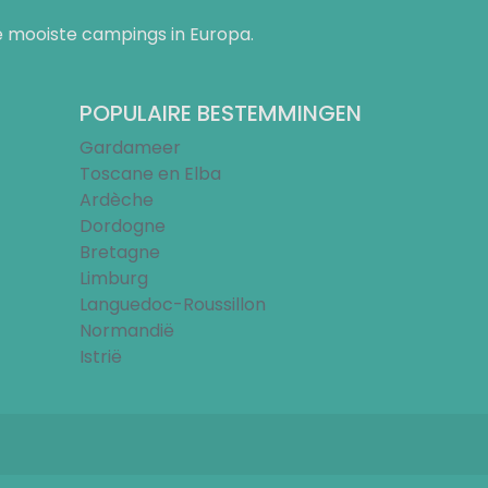
 mooiste campings in Europa.
POPULAIRE BESTEMMINGEN
Gardameer
Toscane en Elba
Ardèche
Dordogne
Bretagne
Limburg
Languedoc-Roussillon
Normandië
Istrië