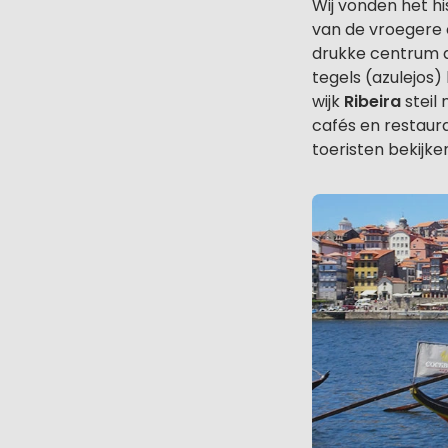
Wij vonden het h
van de vroegere 
drukke centrum a
tegels (azulejos
wijk
Ribeira
steil
cafés en restaur
toeristen bekijke