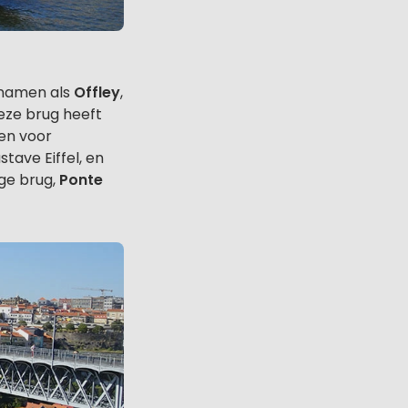
tnamen als
Offley
,
eze brug heeft
en voor
ave Eiffel, en
ige brug,
Ponte