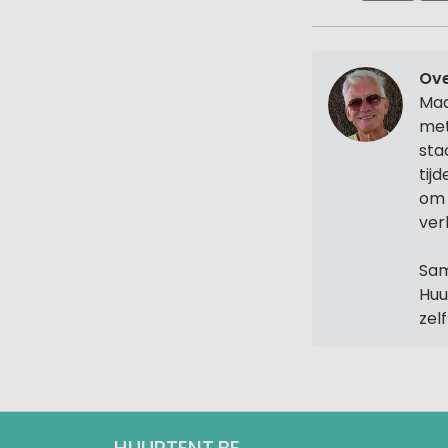
Ove
Maa
met
sta
tij
om 
ver
Sam
Huu
zel