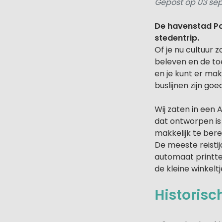
Gepost op 03 se
De havenstad Po
stedentrip.
Of je nu cultuur 
beleven en de to
en je kunt er ma
buslijnen zijn go
Wij zaten in een 
dat ontworpen is
makkelijk te bere
De meeste reisti
automaat printte 
de kleine winkeltj
Historis