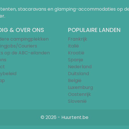
uurtenten, stacaravans en glamping-accommodaties op de
er.
IG & OVER ONS
POPULAIRE LANDEN
ndere campingplekken
Frankrijk
ngjobs/Couriers
Italië
ts op de ABC-eilanden
Kroatië
ons
Spanje
ct
Nederland
ybeleid
Duitsland
ap
België
Luxemburg
Oostenrijk
Slovenië
© 2026 - Huurtent.be