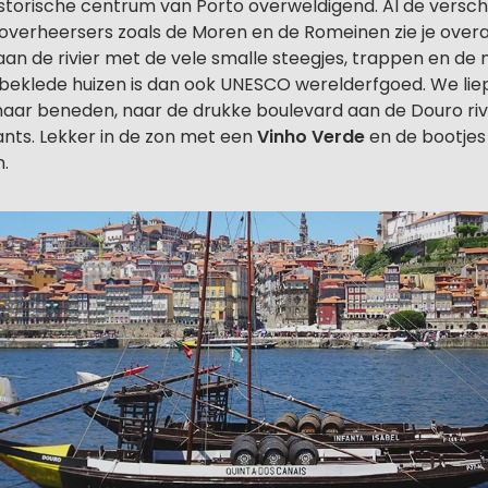
istorische centrum van Porto overweldigend. Al de versch
overheersers zoals de Moren en de Romeinen zie je overal
an de rivier met de vele smalle steegjes, trappen en de
) beklede huizen is dan ook UNESCO werelderfgoed. We lie
 naar beneden, naar de drukke boulevard aan de Douro riv
ants. Lekker in de zon met een
Vinho Verde
en de bootjes
n.