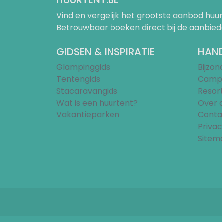
HUURTENT.BE
Vind en vergelijk het grootste aanbod h
Betrouwbaar boeken direct bij de aanbied
GIDSEN & INSPIRATIE
HAND
Glampinggids
Bijzo
Tentengids
Campi
Stacaravangids
Resor
Wat is een huurtent?
Over 
Vakantieparken
Conta
Privac
Sitem