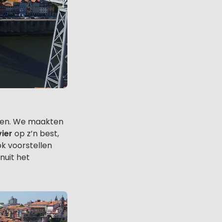
lden. We maakten
vier
op z’n best,
ok voorstellen
nuit het