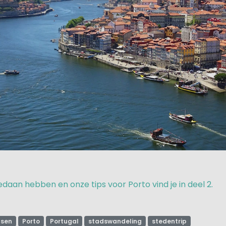
aan hebben en onze tips voor Porto vind je in deel 2.
tsen
Porto
Portugal
stadswandeling
stedentrip