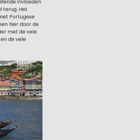
illende invloeden
 terug. Het
 met Portugese
pen hier door de
ier met de vele
 en de vele