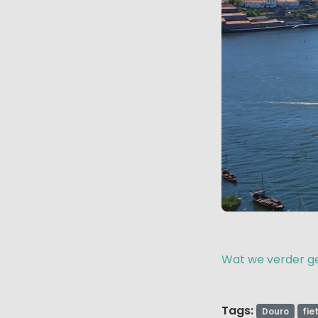
Wat we verder ged
Tags:
Douro
fie