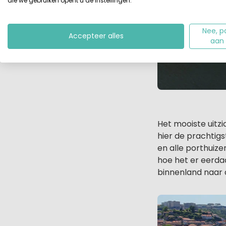
die we gebruiken opent u de instellingen.
Nee, p
Accepteer alles
aan
Het mooiste uitz
hier de prachtigs
en alle porthuize
hoe het er eerdaa
binnenland naar 