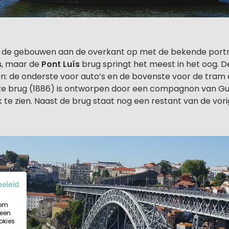
len de gebouwen aan de overkant op met de bekende por
s
, maar de
Pont Luís
brug springt het meest in het oog. D
n: de onderste voor auto’s en de bovenste voor de tram 
e brug (1886) is ontworpen door een compagnon van Gust
ijk te zien. Naast de brug staat nog een restant van de vor
beleid
 om
 een
okies