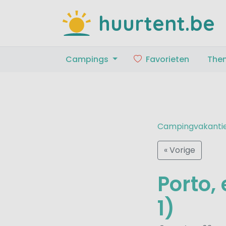
huurtent.be
Campings
Favorieten
The
Campingvakanti
« Vorige
Porto,
1)