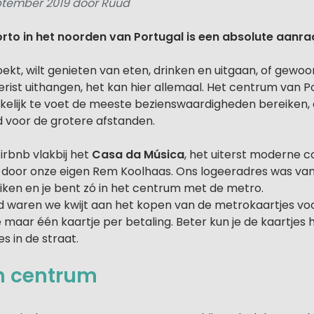
ptember 2019 door Ruud
rto in het noorden van Portugal is een absolute aanra
zoekt, wilt genieten van eten, drinken en uitgaan, of gewoo
erist uithangen, het kan hier allemaal. Het centrum van 
kkelijk te voet de meeste bezienswaardigheden bereiken,
ed voor de grotere afstanden.
Airbnb vlakbij het
Casa da Música
, het uiterst moderne
 door onze eigen Rem Koolhaas. Ons logeeradres was vana
iken en je bent zó in het centrum met de metro.
jd waren we kwijt aan het kopen van de metrokaartjes vo
maar één kaartje per betaling. Beter kun je de kaartjes h
es in de straat.
ch centrum