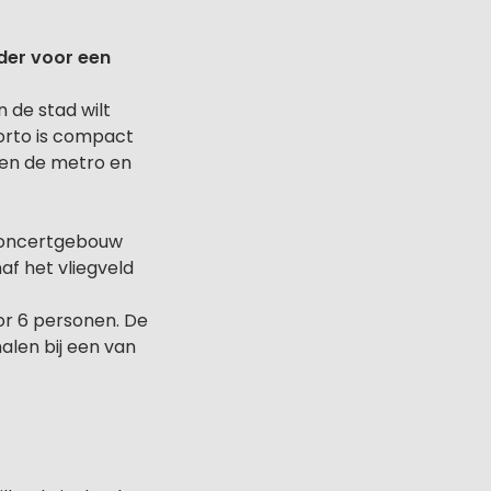
der voor een
n de stad wilt
Porto is compact
 en de metro en
 concertgebouw
f het vliegveld
or 6 personen. De
alen bij een van