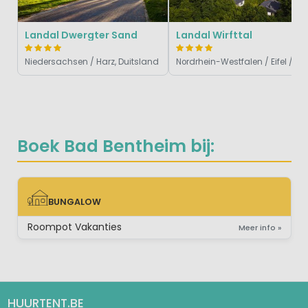
Landal Dwergter Sand
Landal Wirfttal
Niedersachsen / Harz, Duitsland
Nordrhein-Westfalen / Eif
Boek Bad Bentheim bij:
BUNGALOW
BUNGALOW
Roompot Vakanties
Meer info »
HUURTENT.BE