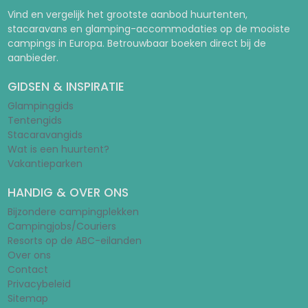
Vind en vergelijk het grootste aanbod huurtenten,
stacaravans en glamping-accommodaties op de mooiste
campings in Europa. Betrouwbaar boeken direct bij de
aanbieder.
GIDSEN & INSPIRATIE
Glampinggids
Tentengids
Stacaravangids
Wat is een huurtent?
Vakantieparken
HANDIG & OVER ONS
Bijzondere campingplekken
Campingjobs/Couriers
Resorts op de ABC-eilanden
Over ons
Contact
Privacybeleid
Sitemap