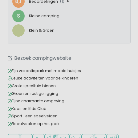
8,1
Beoordelingen
(1)
S
Kleine camping
Klein & Groen
Bezoek campingwebsite
Fijn vakantiepark met mooie huisjes
Leuke activiteiten voor de kinderen
Grote speeltuin binnen
Groen en rustige ligging
Fijne charmante omgeving
Koos en Kids Club
Sport- een speelvelden
Beautysalon op het park
Ligt in de heuvels/bergen
Ligt in een bosrijke omgeving
Aanbevolen voor jonge kinderen
Veel mogelijkheden om te sporten
WiFi beschikbaar
Huisdieren toegestaan
Campingwinkel/Supermar
Restaurant of pizzer
Animatieprog