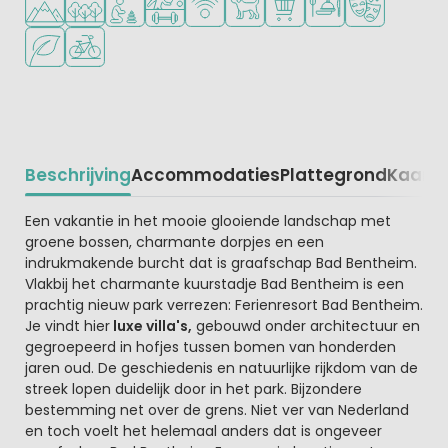
Groene ligging
Fietsverhuur
Beschrijving
Accommodaties
Plattegrond
Kaart
R
Beschrijving
Een vakantie in het mooie glooiende landschap met
groene bossen, charmante dorpjes en een
indrukmakende burcht dat is graafschap Bad Bentheim.
Vlakbij het charmante kuurstadje Bad Bentheim is een
prachtig nieuw park verrezen: Ferienresort Bad Bentheim.
Je vindt hier
luxe villa's,
gebouwd onder architectuur en
gegroepeerd in hofjes tussen bomen van honderden
jaren oud. De geschiedenis en natuurlijke rijkdom van de
streek lopen duidelijk door in het park. Bijzondere
bestemming net over de grens. Niet ver van Nederland
en toch voelt het helemaal anders dat is ongeveer