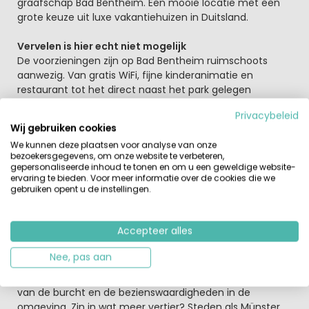
graafschap Bad Bentheim. Een mooie locatie met een
grote keuze uit luxe vakantiehuizen in Duitsland.
Vervelen is hier echt niet mogelijk
De voorzieningen zijn op Bad Bentheim ruimschoots
aanwezig. Van gratis WiFi, fijne kinderanimatie en
restaurant tot het direct naast het park gelegen
gemeentelijke
zwemparadijs met diverse binnen- en
Privacybeleid
buitenbaden.
Voor de jongste bezoekers is er een
Wij gebruiken cookies
indoorspeeltuin en Koos zorgt voor veel gezelligheid. Ook
We kunnen deze plaatsen voor analyse van onze
liggen er verspreid over het park kleine speeltuintjes.
bezoekersgegevens, om onze website te verbeteren,
Voor de dagelijkse boodschappen kun je op het park
gepersonaliseerde inhoud te tonen en om u een geweldige website-
terecht.
ervaring te bieden. Voor meer informatie over de cookies die we
gebruiken opent u de instellingen.
Uitstapjes en beweging genoeg
Het graafschap Bad Bentheim is een glooiend, bosrijk
Accepteer alles
gebied. Hier kom je echt tot rust. Maak een mooie
wandel- of fietstocht
en geniet van een
Nee, pas aan
wellnessbehandeling
met het geneeskrachtige water
van dit eeuwenoude kuuroord. Of ontdek de rijke historie
van de burcht en de bezienswaardigheden in de
omgeving. Zin in wat meer vertier? Steden als Münster