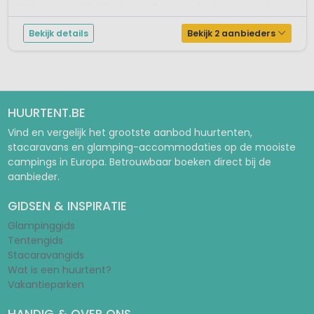
Mathes en op enkele kilometers van Royan, in het hart van een groot
bosgeb...
Bekijk details
Bekijk 2 aanbieders
HUURTENT.BE
Vind en vergelijk het grootste aanbod huurtenten,
stacaravans en glamping-accommodaties op de mooiste
campings in Europa. Betrouwbaar boeken direct bij de
aanbieder.
GIDSEN & INSPIRATIE
Glampinggids
Tentengids
Stacaravangids
Wat is een huurtent?
Vakantieparken