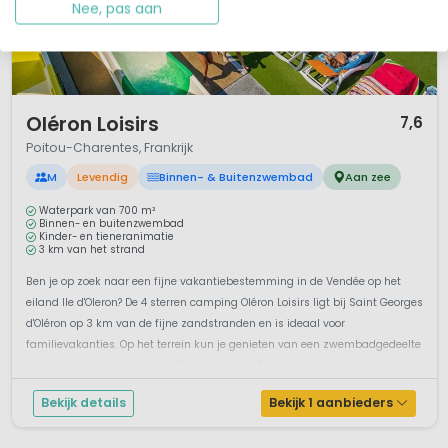
Nee, pas aan
1 / 12
Oléron Loisirs
7,6
Poitou-Charentes, Frankrijk
M
Levendig
Binnen- & Buitenzwembad
Aan zee
Waterpark van 700 m²
Binnen- en buitenzwembad
Kinder- en tieneranimatie
3 km van het strand
Ben je op zoek naar een fijne vakantiebestemming in de Vendée op het
eiland Ile d'Oleron? De 4 sterren camping Oléron Loisirs ligt bij Saint Georges
d'Oléron op 3 km van de fijne zandstranden en is ideaal voor
familievakanties. Op het terrein kun je genieten van een zwembadgedeelte
met een overdekt zwembad (met schuifdak), maar ook een
buitenzwemba...
Bekijk details
Bekijk 1 aanbieders