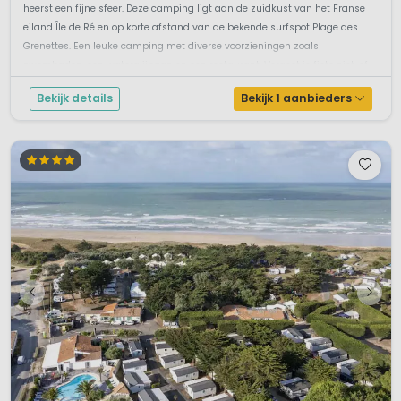
Belangrijke Links
heerst een fijne sfeer. Deze camping ligt aan de zuidkust van het Franse
eiland Île de Ré en op korte afstand van de bekende surfspot Plage des
Poitou-Charentes op France Voyage
Grenettes. Een leuke camping met diverse voorzieningen zoals
zwembaden, een waterglijbaan en een restaurant. Vergeet je fiets niet, of
huu...
Bekijk details
Bekijk 1 aanbieders