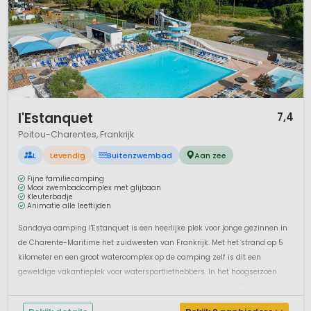
1 / 12
l'Estanquet
7,4
Poitou-Charentes, Frankrijk
L
Levendig
Buitenzwembad
Aan zee
Fijne familiecamping
Mooi zwembadcomplex met glijbaan
Kleuterbadje
Animatie alle leeftijden
Sandaya camping l'Estanquet is een heerlijke plek voor jonge gezinnen in
de Charente-Maritime het zuidwesten van Frankrijk. Met het strand op 5
kilometer en een groot watercomplex op de camping zelf is dit een
geweldige vakantieplek voor watersportliefhebbers. In het hoogseizoen
worden er leuke activiteiten voor alle leeftijden aangeboden. Na een d...