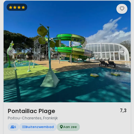
1 / 12
Pontaillac Plage
7,3
Poitou-Charentes, Frankrijk
S
Buitenzwembad
Aan zee