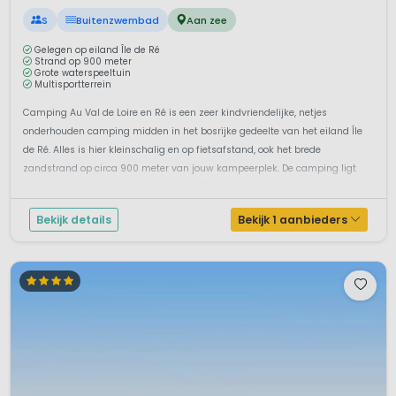
S
Buitenzwembad
Aan zee
Gelegen op eiland Île de Ré
Strand op 900 meter
Grote waterspeeltuin
Multisportterrein
Camping Au Val de Loire en Ré is een zeer kindvriendelijke, netjes
onderhouden camping midden in het bosrijke gedeelte van het eiland Île
de Ré. Alles is hier kleinschalig en op fietsafstand, ook het brede
zandstrand op circa 900 meter van jouw kampeerplek. De camping ligt
bijzonder rustig in het groen, maar dat betekent niet da...
Bekijk details
Bekijk 1 aanbieders