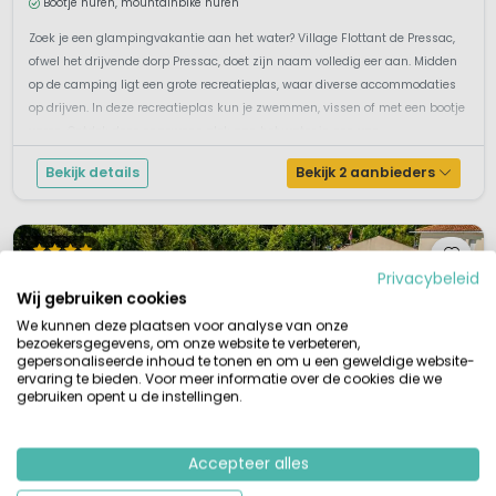
Bootje huren, mountainbike huren
Zoek je een glampingvakantie aan het water? Village Flottant de Pressac,
ofwel het drijvende dorp Pressac, doet zijn naam volledig eer aan. Midden
op de camping ligt een grote recreatieplas, waar diverse accommodaties
op drijven. In deze recreatieplas kun je zwemmen, vissen of met een bootje
varen. Ontdek deze ongewone plek aan het water in een van...
Bekijk details
Bekijk 2 aanbieders
Privacybeleid
Wij gebruiken cookies
We kunnen deze plaatsen voor analyse van onze
bezoekersgegevens, om onze website te verbeteren,
gepersonaliseerde inhoud te tonen en om u een geweldige website-
ervaring te bieden. Voor meer informatie over de cookies die we
gebruiken opent u de instellingen.
Accepteer alles