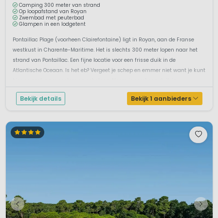
Camping 300 meter van strand
Op loopafstand van Royan
Zwembad met peuterbad
Glampen in een lodgetent
Pontaillac Plage (voorheen Clairefontaine) ligt in Royan, aan de Franse
westkust in Charente-Maritime. Het is slechts 300 meter lopen naar het
strand van Pontaillac. Een fijne locatie voor een frisse duik in de
Atlantische Oceaan. Is het eb? Vergeet je schep en emmer niet want je kunt
hier op zoek naar oesters en schelpen. Neem je eerst een duik in...
Bekijk details
Bekijk 1 aanbieders