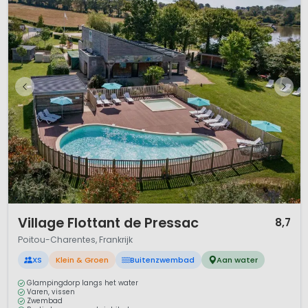
1 / 12
Village Flottant de Pressac
8,7
Poitou-Charentes, Frankrijk
XS
Klein & Groen
Buitenzwembad
Aan water
Glampingdorp langs het water
Varen, vissen
Zwembad