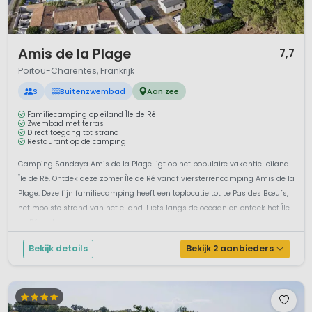
1 / 12
Amis de la Plage
7,7
Poitou-Charentes, Frankrijk
S
Buitenzwembad
Aan zee
Familiecamping op eiland Île de Ré
Zwembad met terras
Direct toegang tot strand
Restaurant op de camping
Camping Sandaya Amis de la Plage ligt op het populaire vakantie-eiland
Île de Ré. Ontdek deze zomer Île de Ré vanaf viersterrencamping Amis de la
Plage. Deze fijn familiecamping heeft een toplocatie tot Le Pas des Bœufs,
het mooiste strand van het eiland. Fiets langs de oceaan en ontdek het Île
de Ré met...
Bekijk details
Bekijk 2 aanbieders