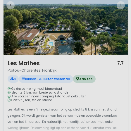
1 / 12
Les Mathes
7,7
Poitou-Charentes, Frankrijk
S
Binnen- & Buitenzwembad
Aan zee
Gezinscamping mooi binnenbad
slechts 5 km. van brede zandstranden
Alle voorzieningen camping Estanquet gebruiken
Gastvrij, zon, zee en strand
Les Mathes is een fijne gezinscamping op slechts 5 km van het strand
gelegen. Dit wordt genieten van het verwarmde en overdekte zwembad
van en het kinderbad. En natuurlijk het heerlijk buitenbad met leuke
waterglijbaan. De camping ligt op een afstand van 4 kilometer van Les